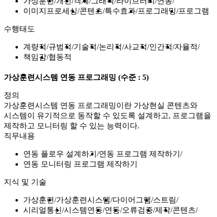
가상훈련
개선
객체
그래픽
라이브러리
연동
이미지프로세싱
콘텐츠
특수효과
프로그래밍
프로그램
수행태도
계량적
규범적
기술적
논리적
사교적
인간적
자율적
책임감
협동적
가상훈련시스템 연동 프로그래밍
(수준 : 5)
정의
가상훈련시스템 연동 프로그래밍이란 가상현실 콘텐츠와
시스템이 유기적으로 동작할 수 있도록 설계하고, 프로그램을
제작하고 모니터링 할 수 있는 능력이다.
직무내용
연동 플로우 설계하기
연동 프로그램 제작하기
연동 모니터링 프로그램 제작하기
지식 및 기술
가상훈련
가상훈련시스템
다이어그램
스트림
시리얼통신
시스템연동
연동
오류검증
제작
콘텐츠