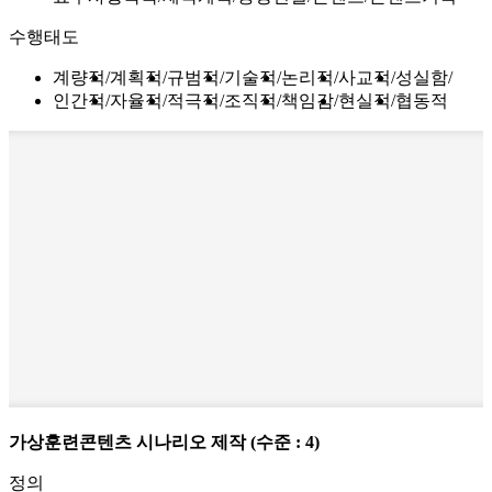
수행태도
계량적
계획적
규범적
기술적
논리적
사교적
성실함
인간적
자율적
적극적
조직적
책임감
현실적
협동적
가상훈련콘텐츠 시나리오 제작
(수준 : 4)
정의