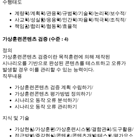
수행태도
계량적
계획적
관용적
규범적
기술적
논리적
보수적
사교적
성실함
응용력
인간적
자율적
적극적
조직적
책임감
합리적
협동적
효율적
가상훈련콘텐츠 검증
(수준 : 4)
정의
가상훈련콘텐츠 검증이란 목적훈련에 의해 제작된
시나리오를 기반으로 완성된 콘텐츠를 테스트하고 오류가
발생할 경우 이를 관리할 수 있는 능력이다.
직무내용
가상훈련콘텐츠 검증 계획 수립하기
가상훈련콘텐츠 평가방법 정의하기
시나리오 동작 오류 분석하기
시나리오 동작 오류 관리하기
지식 및 기술
가상현실
가상훈련
가상훈련시스템
결함관리
도구활용
접근방법
증강현실
콘텐츠
콘텐츠개발
테스트
평가요소