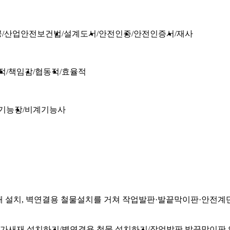
공
산업안전보건법
설계도서
안전인증
안전인증서
재사
적
책임감
협동적
효율적
기능장
비계기능사
새재 설치, 벽연결용 철물설치를 거쳐 작업발판·발끝막이판·안전계
 가새재 설치하기
벽연결용 철물 설치하기
작업발판 발끝막이판 