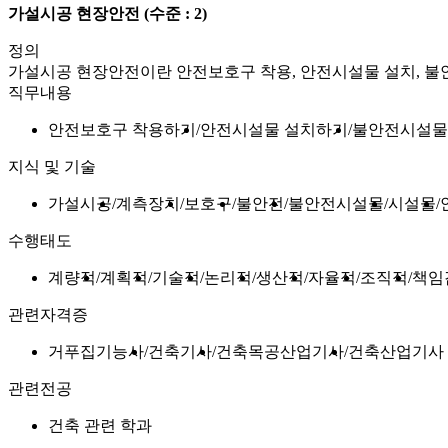
가설시공 현장안전
(수준 : 2)
정의
가설시공 현장안전이란 안전보호구 착용, 안전시설물 설치, 
직무내용
안전보호구 착용하기
안전시설물 설치하기
불안전시설물
지식 및 기술
가설시공
계측장치
보호구
불안전
불안전시설물
시설물
수행태도
계량적
계획적
기술적
논리적
생산적
자율적
조직적
책임
관련자격증
거푸집기능사
건축기사
건축목공산업기사
건축산업기사
관련전공
건축 관련 학과