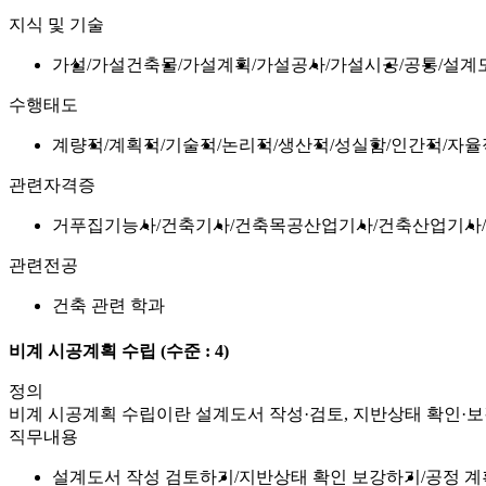
지식 및 기술
가설
가설건축물
가설계획
가설공사
가설시공
공통
설계
수행태도
계량적
계획적
기술적
논리적
생산적
성실함
인간적
자율
관련자격증
거푸집기능사
건축기사
건축목공산업기사
건축산업기사
관련전공
건축 관련 학과
비계 시공계획 수립
(수준 : 4)
정의
비계 시공계획 수립이란 설계도서 작성·검토, 지반상태 확인·보강
직무내용
설계도서 작성 검토하기
지반상태 확인 보강하기
공정 계