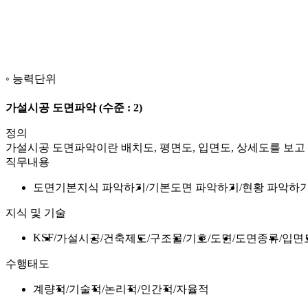
능력단위
가설시공 도면파악
(수준 : 2)
정의
가설시공 도면파악이란 배치도, 평면도, 입면도, 상세도를 보고
직무내용
도면기본지식 파악하기
기본도면 파악하기
현황 파악하
지식 및 기술
KSF
가설시공
건축제도
구조물
기호
도면
도면종류
입면
수행태도
계량적
기술적
논리적
인간적
자율적