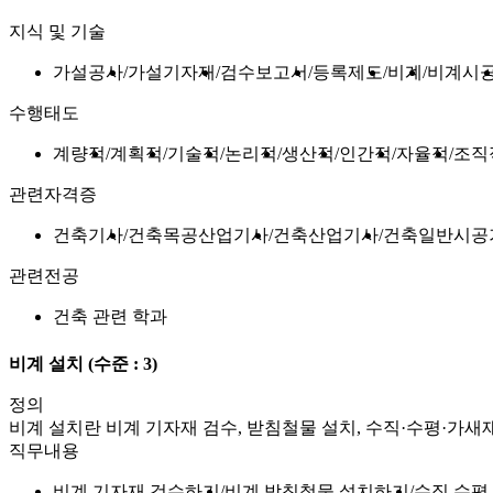
지식 및 기술
가설공사
가설기자재
검수보고서
등록제도
비계
비계시
수행태도
계량적
계획적
기술적
논리적
생산적
인간적
자율적
조직
관련자격증
건축기사
건축목공산업기사
건축산업기사
건축일반시공
관련전공
건축 관련 학과
비계 설치
(수준 : 3)
정의
비계 설치란 비계 기자재 검수, 받침철물 설치, 수직·수평·가
직무내용
비계 기자재 검수하기
비계 받침철물 설치하기
수직 수평