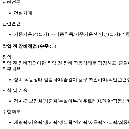
관련전공
건설기계
관련훈련
기중기운전(실기)-자격증취득
기중기운전 양성(실기)
기
작업 전 장비점검
(수준 : 3)
정의
작업 전 장비점검이란 작업 전 장비 작동상태를 점검하고, 줄걸
직무내용
장비 작동상태 점검하기
줄걸이 용구 확인하기
작업관련
지식 및 기술
검사
경보장치
기중기
누설여부
아우트리거
육안
작동상
수행태도
계량적
기술적
생산적
성실함
인간적
자율적
조직적
집중