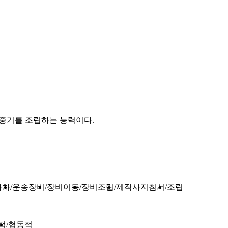
기중기를 조립하는 능력이다.
하차
운송장비
장비이동
장비조립
제작사지침서
조립
적
협동적