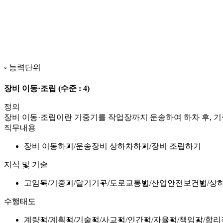
능력단위
장비 이동·조립
(수준 : 4)
정의
장비 이동·조립이란 기중기를 작업장까지 운송하여 하차 후, 
직무내용
장비 이동하기
운송장비 상하차하기
장비 조립하기
지식 및 기술
고임목
기중기
달기기구
도로교통법
산업안전보건법
상
수행태도
계량적
계획적
기술적
사교적
인간적
자율적
책임감
합리