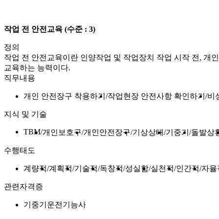
작업 전 안전교육
(수준 : 3)
정의
작업 전 안전교육이란 인양작업 및 작업장치 작업 시작 전, 개인
교육하는 능력이다.
직무내용
개인 안전장구 착용하기
작업현장 안전사항 확인하기
비
지식 및 기술
TBM
개인보호구
개인안전장구
기상상태
기중기
돌발상
수행태도
계량적
계획적
기술적
독창적
성실함
실천적
인간적
자율
관련자격증
기중기운전기능사