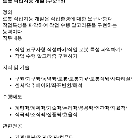
로봇 작업지능 개발
(수준 : 5)
정의
로봇 작업지능 개발은 작업환경에 대한 요구사항과
작업특성을 파악하여 작업 수행 알고리즘을 구현하는
능력이다.
직무내용
작업 요구사항 작성하기
작업 로봇 특성 파악하기
작업 수행 알고리즘 구현하기
지식 및 기술
구현
기구학
동역학
로봇
로봇기구
로봇작업
사다리꼴
센서
액추에이터
좌표변환
해석
수행태도
계량적
계획적
기술적
논리적
응용력
인간적
자율적
적극적
조직적
집중력
효율적
관련전공
기계
로봇
전기
전자
컴퓨터