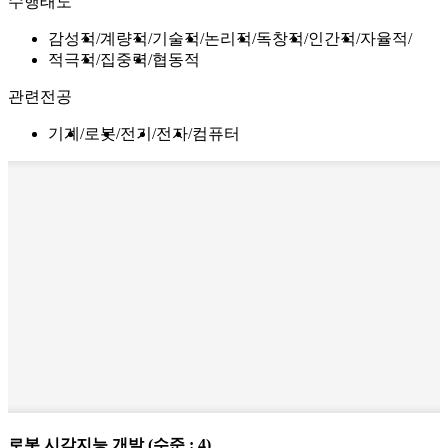
수행태도
감성적
계량적
기술적
논리적
독창적
인간적
자율적
적극적
집중력
협동적
관련전공
기계
로봇
전기
전자
컴퓨터
로봇 시각지능 개발
(수준 : 4)