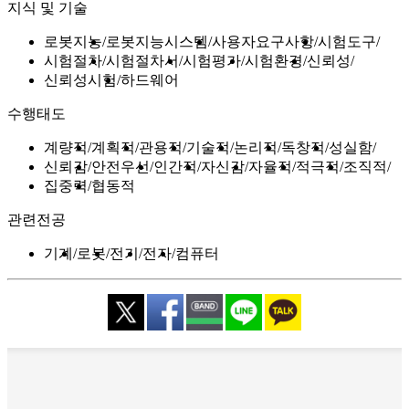
지식 및 기술
로봇지능
로봇지능시스템
사용자요구사항
시험도구
시험절차
시험절차서
시험평가
시험환경
신뢰성
신뢰성시험
하드웨어
수행태도
계량적
계획적
관용적
기술적
논리적
독창적
성실함
신뢰감
안전우선
인간적
자신감
자율적
적극적
조직적
집중력
협동적
관련전공
기계
로봇
전기
전자
컴퓨터