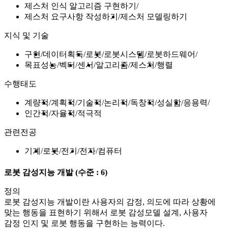
제스처 인식 알고리즘 구현하기
제스처 요구사항 작성하기
제스처 모델링하기
지식 및 기술
구현
데이터획득
로봇
로봇시스템
로봇하드웨어
목표성능
벡터
센서
알고리즘
제스처
행렬
수행태도
계량적
계획적
기술적
논리적
독창적
성실함
응용력
인간적
자율적
적극적
관련전공
기계
로봇
전기
전자
컴퓨터
로봇 감성지능 개발
(수준 : 6)
정의
로봇 감성지능 개발이란 사용자의 감정, 의도에 따라 상황에
맞는 행동을 표현하기 위해서 로봇 감성모델 설계, 사용자
감정 인지 및 로봇 행동을 구현하는 능력이다.