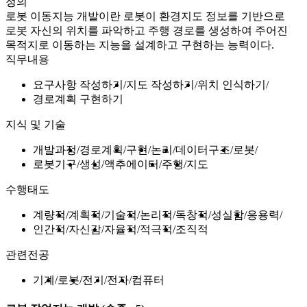
정의
로봇 이동지능 개발이란 로봇이 환경지도 정보를 기반으로
로봇 자신의 위치를 파악하고 주행 경로를 생성하여 주어진
목적지로 이동하는 지능을 설계하고 구현하는 능력이다.
직무내용
요구사항 작성하기
지도 작성하기
위치 인식하기
경로계획 구현하기
지식 및 기술
개발과정
경로계획
구현
논리
데이터구조
로봇
로봇기구
생성
액추에이터
주행
지도
수행태도
계량적
계획적
기술적
논리적
독창적
성실함
응용력
인간적
자신감
자율적
적극적
조직적
관련전공
기계
로봇
전기
전자
컴퓨터