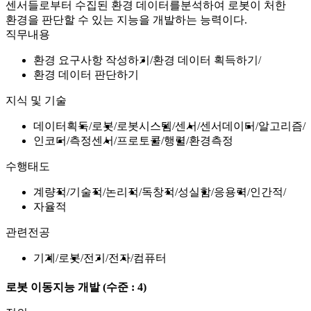
센서들로부터 수집된 환경 데이터를분석하여 로봇이 처한
환경을 판단할 수 있는 지능을 개발하는 능력이다.
직무내용
환경 요구사항 작성하기
환경 데이터 획득하기
환경 데이터 판단하기
지식 및 기술
데이터획득
로봇
로봇시스템
센서
센서데이터
알고리즘
인코더
측정센서
프로토콜
행렬
환경측정
수행태도
계량적
기술적
논리적
독창적
성실함
응용력
인간적
자율적
관련전공
기계
로봇
전기
전자
컴퓨터
로봇 이동지능 개발
(수준 : 4)