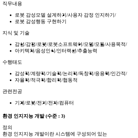
직무내용
로봇 감성모델 설계하기
사용자 감정 인지하기
로봇 감성행동 구현하기
지식 및 기술
감성
감정
로봇
로봇소프트웨어
모델
모듈
사용목적
아키텍쳐
음성인식
인터랙션
추출능력
수행태도
감성적
계량적
기술적
논리적
독창적
응용력
인간적
자율적
적극적
합리적
협동적
관련전공
기계
로봇
전기
전자
컴퓨터
환경 인지지능 개발
(수준 : 3)
정의
환경 인지지능 개발이란 시스템에 구성되어 있는