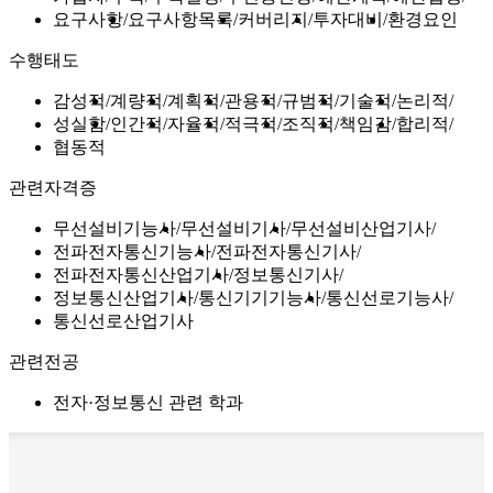
요구사항
요구사항목록
커버리지
투자대비
환경요인
수행태도
감성적
계량적
계획적
관용적
규범적
기술적
논리적
성실함
인간적
자율적
적극적
조직적
책임감
합리적
협동적
관련자격증
무선설비기능사
무선설비기사
무선설비산업기사
전파전자통신기능사
전파전자통신기사
전파전자통신산업기사
정보통신기사
정보통신산업기사
통신기기기능사
통신선로기능사
통신선로산업기사
관련전공
전자·정보통신 관련 학과