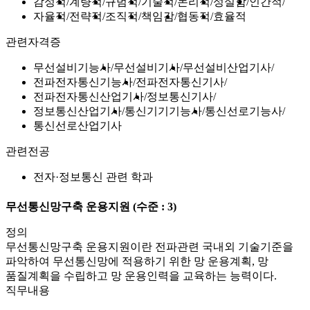
감성적
계량적
규범적
기술적
논리적
성실함
인간적
자율적
전략적
조직적
책임감
협동적
효율적
관련자격증
무선설비기능사
무선설비기사
무선설비산업기사
전파전자통신기능사
전파전자통신기사
전파전자통신산업기사
정보통신기사
정보통신산업기사
통신기기기능사
통신선로기능사
통신선로산업기사
관련전공
전자·정보통신 관련 학과
무선통신망구축 운용지원
(수준 : 3)
정의
무선통신망구축 운용지원이란 전파관련 국내외 기술기준을
파악하여 무선통신망에 적용하기 위한 망 운용계획, 망
품질계획을 수립하고 망 운용인력을 교육하는 능력이다.
직무내용