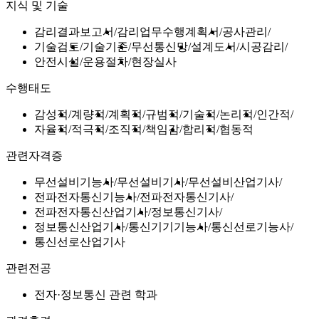
지식 및 기술
감리결과보고서
감리업무수행계획서
공사관리
기술검토
기술기준
무선통신망
설계도서
시공감리
안전시설
운용절차
현장실사
수행태도
감성적
계량적
계획적
규범적
기술적
논리적
인간적
자율적
적극적
조직적
책임감
합리적
협동적
관련자격증
무선설비기능사
무선설비기사
무선설비산업기사
전파전자통신기능사
전파전자통신기사
전파전자통신산업기사
정보통신기사
정보통신산업기사
통신기기기능사
통신선로기능사
통신선로산업기사
관련전공
전자·정보통신 관련 학과