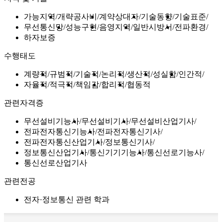
가능지역
개략공사비
계약상대자
기술동향
기술표준
무선통신망
성능구현
음영지역
일반시방서
전파환경
하자보증
수행태도
계량적
규범적
기술적
논리적
생산적
성실함
인간적
자율적
적극적
책임감
합리적
협동적
관련자격증
무선설비기능사
무선설비기사
무선설비산업기사
전파전자통신기능사
전파전자통신기사
전파전자통신산업기사
정보통신기사
정보통신산업기사
통신기기기능사
통신선로기능사
통신선로산업기사
관련전공
전자·정보통신 관련 학과