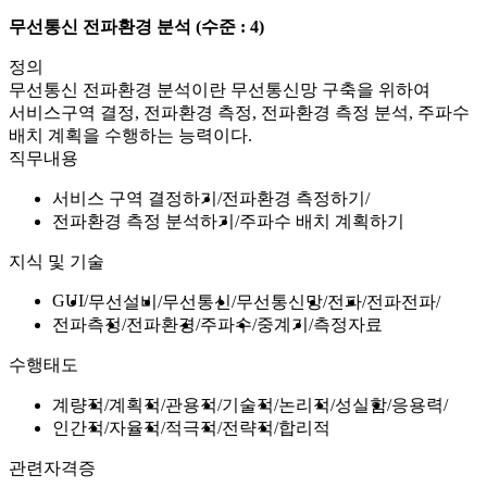
무선통신 전파환경 분석
(수준 : 4)
정의
무선통신 전파환경 분석이란 무선통신망 구축을 위하여
서비스구역 결정, 전파환경 측정, 전파환경 측정 분석, 주파수
배치 계획을 수행하는 능력이다.
직무내용
서비스 구역 결정하기
전파환경 측정하기
전파환경 측정 분석하기
주파수 배치 계획하기
지식 및 기술
GUI
무선설비
무선통신
무선통신망
전파
전파전파
전파측정
전파환경
주파수
중계기
측정자료
수행태도
계량적
계획적
관용적
기술적
논리적
성실함
응용력
인간적
자율적
적극적
전략적
합리적
관련자격증