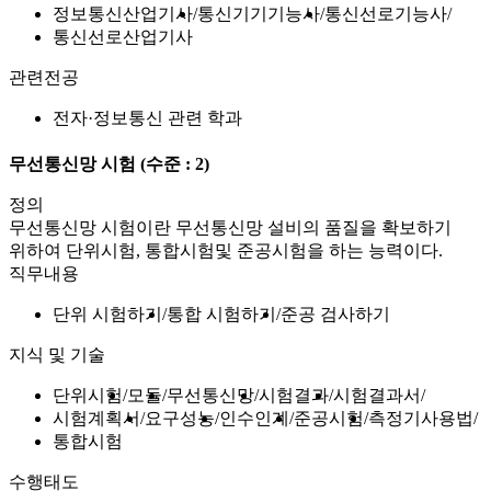
정보통신산업기사
통신기기기능사
통신선로기능사
통신선로산업기사
관련전공
전자·정보통신 관련 학과
무선통신망 시험
(수준 : 2)
정의
무선통신망 시험이란 무선통신망 설비의 품질을 확보하기
위하여 단위시험, 통합시험및 준공시험을 하는 능력이다.
직무내용
단위 시험하기
통합 시험하기
준공 검사하기
지식 및 기술
단위시험
모듈
무선통신망
시험결과
시험결과서
시험계획서
요구성능
인수인계
준공시험
측정기사용법
통합시험
수행태도