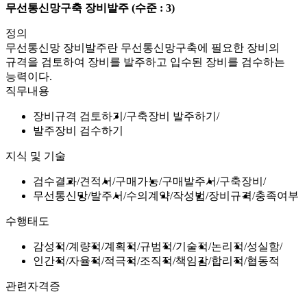
무선통신망구축 장비발주
(수준 : 3)
정의
무선통신망 장비발주란 무선통신망구축에 필요한 장비의
규격을 검토하여 장비를 발주하고 입수된 장비를 검수하는
능력이다.
직무내용
장비규격 검토하기
구축장비 발주하기
발주장비 검수하기
지식 및 기술
검수결과
견적서
구매가능
구매발주서
구축장비
무선통신망
발주서
수의계약
작성법
장비규격
충족여부
수행태도
감성적
계량적
계획적
규범적
기술적
논리적
성실함
인간적
자율적
적극적
조직적
책임감
합리적
협동적
관련자격증