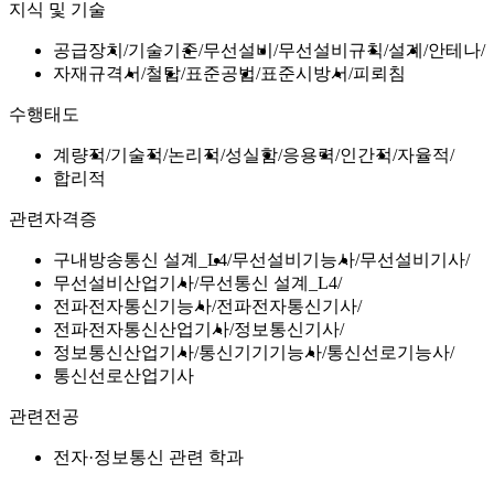
지식 및 기술
공급장치
기술기준
무선설비
무선설비규칙
설계
안테나
자재규격서
철탑
표준공법
표준시방서
피뢰침
수행태도
계량적
기술적
논리적
성실함
응용력
인간적
자율적
합리적
관련자격증
구내방송통신 설계_L4
무선설비기능사
무선설비기사
무선설비산업기사
무선통신 설계_L4
전파전자통신기능사
전파전자통신기사
전파전자통신산업기사
정보통신기사
정보통신산업기사
통신기기기능사
통신선로기능사
통신선로산업기사
관련전공
전자·정보통신 관련 학과