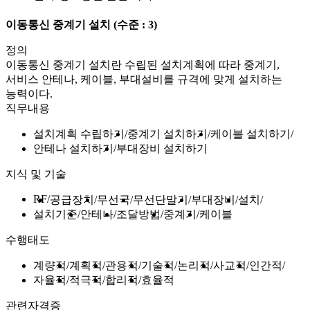
이동통신 중계기 설치
(수준 : 3)
정의
이동통신 중계기 설치란 수립된 설치계획에 따라 중계기,
서비스 안테나, 케이블, 부대설비를 규격에 맞게 설치하는
능력이다.
직무내용
설치계획 수립하기
중계기 설치하기
케이블 설치하기
안테나 설치하기
부대장비 설치하기
지식 및 기술
RF
공급장치
무선국
무선단말기
부대장비
설치
설치기준
안테나
조달방법
중계기
케이블
수행태도
계량적
계획적
관용적
기술적
논리적
사교적
인간적
자율적
적극적
합리적
효율적
관련자격증