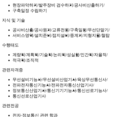
현장파악하기
발주장비 검수하기
공사비산출하기
구축일정 수립하기
지식 및 기술
공사비산출
공사원가
교류전원
구축일정
무선단말기
서비스영역
설치준비
접지설비
중계기
지형지물
철탑
수행태도
계량적
계획적
기술적
논리적
성실함
인간적
자율적
적극적
조직적
관련자격증
무선설비기능사
무선설비산업기사
육상무선통신사
전파전자통신기능사
전파전자통신산업기사
정보통신산업기사
통신기기기능사
통신선로기능사
통신선로산업기사
관련전공
전자·정보통신 관련 학과