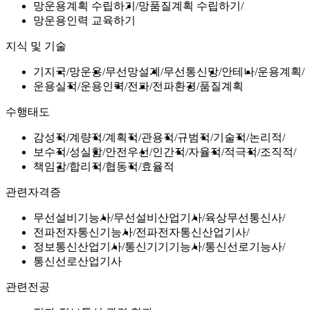
망운용계획 수립하기
망품질계획 수립하기
망운용인력 교육하기
지식 및 기술
기지국
망운용
무선망설계
무선통신망
안테나
운용계획
운용실적
운용인력
전파
전파환경
품질계획
수행태도
감성적
계량적
계획적
관용적
규범적
기술적
논리적
보수적
성실함
안전우선
인간적
자율적
적극적
조직적
책임감
합리적
협동적
효율적
관련자격증
무선설비기능사
무선설비산업기사
육상무선통신사
전파전자통신기능사
전파전자통신산업기사
정보통신산업기사
통신기기기능사
통신선로기능사
통신선로산업기사
관련전공