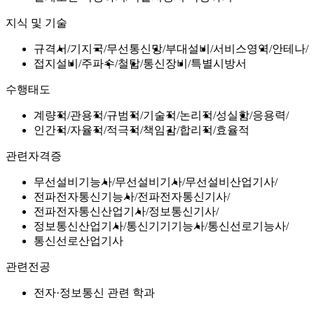
지식 및 기술
규격서
기지국
무선통신망
부대설비
서비스영역
안테나
접지설비
주파수
철탑
통신장비
특별시방서
수행태도
계량적
관용적
규범적
기술적
논리적
성실함
응용력
인간적
자율적
적극적
책임감
합리적
효율적
관련자격증
무선설비기능사
무선설비기사
무선설비산업기사
전파전자통신기능사
전파전자통신기사
전파전자통신산업기사
정보통신기사
정보통신산업기사
통신기기기능사
통신선로기능사
통신선로산업기사
관련전공
전자·정보통신 관련 학과