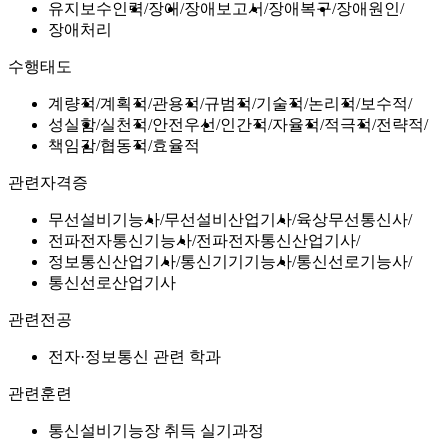
유지보수인력
장애
장애보고서
장애복구
장애원인
장애처리
수행태도
계량적
계획적
관용적
규범적
기술적
논리적
보수적
성실함
실천적
안전우선
인간적
자율적
적극적
전략적
책임감
협동적
효율적
관련자격증
무선설비기능사
무선설비산업기사
육상무선통신사
전파전자통신기능사
전파전자통신산업기사
정보통신산업기사
통신기기기능사
통신선로기능사
통신선로산업기사
관련전공
전자·정보통신 관련 학과
관련훈련
통신설비기능장 취득 실기과정