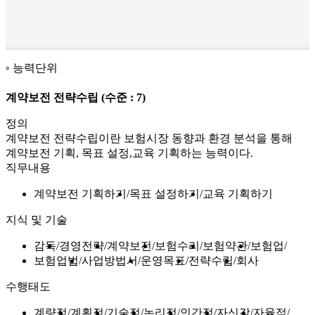
능력단위
계약보전 전략수립
(수준 : 7)
정의
계약보전 전략수립이란 보험시장 동향과 환경 분석을 통해
계약보전 기획, 목표 설정,교육 기획하는 능력이다.
직무내용
계약보전 기획하기
목표 설정하기
교육 기획하기
지식 및 기술
감독
경영전략
계약보전
보험수리
보험약관
보험업
보험업법
사업방법서
운영목표
전략수립
회사
수행태도
계량적
계획적
기술적
논리적
인간적
자신감
자율적