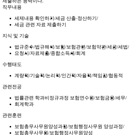
제출하는 능력이다.
직무내용
세제내용 확인하기
세금 산출·정산하기
세금 관련 자료 제출하기
지식 및 기술
법규준수
법규해석
보험
보험관련
보험약관
세금
세법
요청시
자료제출
종합소득세
회계
수행태도
계량적
기술적
논리적
인간적
자율적
책임감
협동적
관련전공
법률관련 학과비정규과정 보험연수원
보험금융
세무
회계학과
관련훈련
보험총무사무원양성과정
보험행정사무원 양성과정
보험총무사무원
보험행정사무원양성