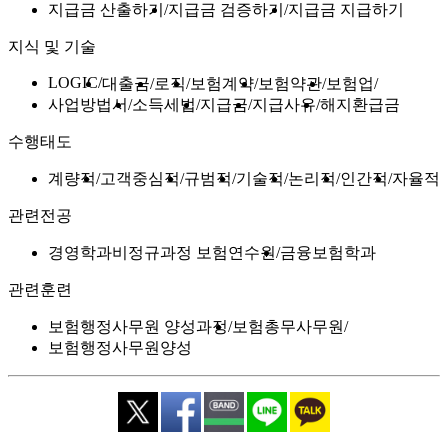
지급금 산출하기
지급금 검증하기
지급금 지급하기
지식 및 기술
LOGIC
대출금
로직
보험계약
보험약관
보험업
사업방법서
소득세법
지급금
지급사유
해지환급금
수행태도
계량적
고객중심적
규범적
기술적
논리적
인간적
자율적
관련전공
경영학과비정규과정 보험연수원
금융보험학과
관련훈련
보험행정사무원 양성과정
보험총무사무원
보험행정사무원양성