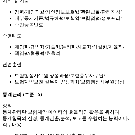
지식 및 기술
감독
개인정보
개인정보보호법
관련법률
관리지침
내부통제기준
법규해석
보험업
보험업법
정보관리
주민등록번호
수행태도
계량적
규범적
기술적
논리적
사교적
성실함
자율적
책임감
협동적
효율적
관련훈련
보험행정사무원 양성과정
보험총무사무원
보험계약보전 실무자 양성과정
보험행정사무원양성
통계관리
(수준 : 5)
정의
통계관리란 보험계약 데이터의 효율적인 활용을 위하여
통계항목의 선정, 통계산출,분석, 보고를 수행하는 능력이다.
직무내용