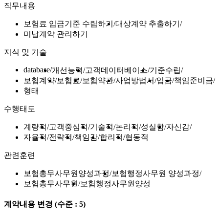
직무내용
보험료 입금기준 수립하기
대상계약 추출하기
미납계약 관리하기
지식 및 기술
database
개선능력
고객데이터베이스
기준수립
보험계약
보험료
보험약관
사업방법서
입금
책임준비금
형태
수행태도
계량적
고객중심적
기술적
논리적
성실함
자신감
자율적
전략적
책임감
합리적
협동적
관련훈련
보험총무사무원양성과정
보험행정사무원 양성과정
보험총무사무원
보험행정사무원양성
계약내용 변경
(수준 : 5)