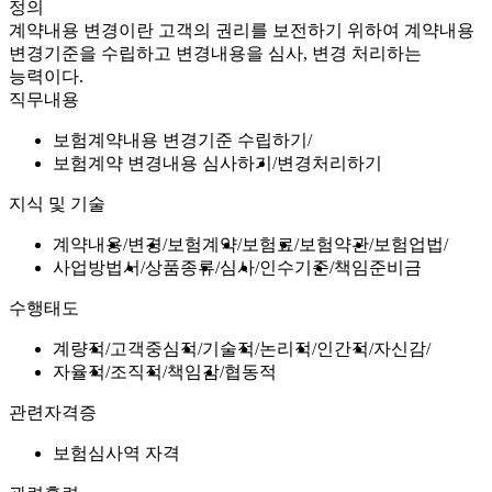
정의
계약내용 변경이란 고객의 권리를 보전하기 위하여 계약내용
변경기준을 수립하고 변경내용을 심사, 변경 처리하는
능력이다.
직무내용
보험계약내용 변경기준 수립하기
보험계약 변경내용 심사하기
변경처리하기
지식 및 기술
계약내용
변경
보험계약
보험료
보험약관
보험업법
사업방법서
상품종류
심사
인수기준
책임준비금
수행태도
계량적
고객중심적
기술적
논리적
인간적
자신감
자율적
조직적
책임감
협동적
관련자격증
보험심사역 자격