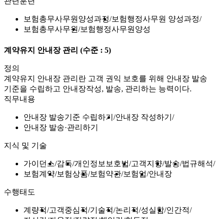
관련훈련
보험총무사무원양성과정
보험행정사무원 양성과정
보험총무사무원
보험행정사무원양성
계약유지 안내장 관리
(수준 : 5)
정의
계약유지 안내장 관리란 고객 권익 보호를 위해 안내장 발송
기준을 수립하고 안내장작성, 발송, 관리하는 능력이다.
직무내용
안내장 발송기준 수립하기
안내장 작성하기
안내장 발송·관리하기
지식 및 기술
가이던스
감독
개인정보보호법
고객지향
발송
법규해석
보험계약
보험상품
보험약관
보험업
안내장
수행태도
계량적
고객중심적
기술적
논리적
성실함
인간적