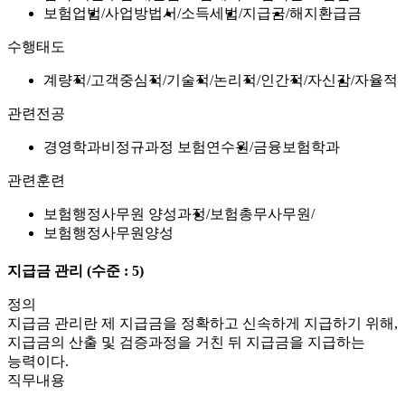
보험업법
사업방법서
소득세법
지급금
해지환급금
수행태도
계량적
고객중심적
기술적
논리적
인간적
자신감
자율적
관련전공
경영학과비정규과정 보험연수원
금융보험학과
관련훈련
보험행정사무원 양성과정
보험총무사무원
보험행정사무원양성
지급금 관리
(수준 : 5)
정의
지급금 관리란 제 지급금을 정확하고 신속하게 지급하기 위해,
지급금의 산출 및 검증과정을 거친 뒤 지급금을 지급하는
능력이다.
직무내용