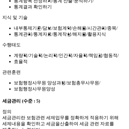
통계항목 선정하기
통계 산출·분석하기
통계결과 확인하기
지식 및 기술
내부통제기준
담보
보험계약
손해율
시간관리
종목
통계관리
통계자료
통계작성
해지율
활용지식
수행태도
계량적
기술적
논리적
인간적
자율적
책임감
협동적
효율적
관련훈련
보험행정사무원 양성과정
보험총무사무원
보험행정사무원양성
세금관리
(수준 : 5)
정의
세금관리란 보험관련 세제업무를 정확하게 적용하기 위해
세제내용을 확인하고 세금을산출하여 세금 관련 자료를