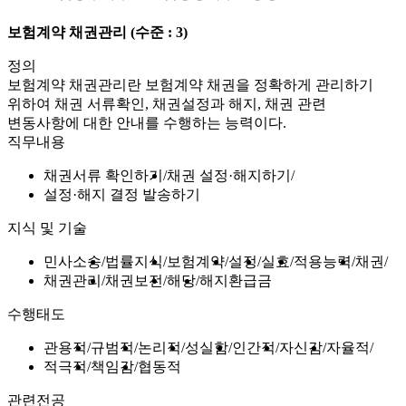
보험계약 채권관리
(수준 : 3)
정의
보험계약 채권관리란 보험계약 채권을 정확하게 관리하기
위하여 채권 서류확인, 채권설정과 해지, 채권 관련
변동사항에 대한 안내를 수행하는 능력이다.
직무내용
채권서류 확인하기
채권 설정·해지하기
설정·해지 결정 발송하기
지식 및 기술
민사소송
법률지식
보험계약
설정
실효
적용능력
채권
채권관리
채권보전
해당
해지환급금
수행태도
관용적
규범적
논리적
성실함
인간적
자신감
자율적
적극적
책임감
협동적
관련전공