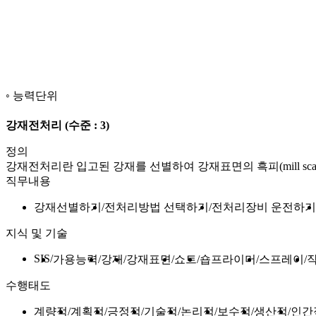
능력단위
강재전처리
(수준 : 3)
정의
강재전처리란 입고된 강재를 선별하여 강재표면의 흑피(mill scale)
직무내용
강재선별하기
전처리방법 선택하기
전처리장비 운전하기
지식 및 기술
SIS
가용능력
강재
강재표면
쇼트
숍프라이머
스프레이
수행태도
계량적
계획적
긍정적
기술적
논리적
보수적
생산적
인간