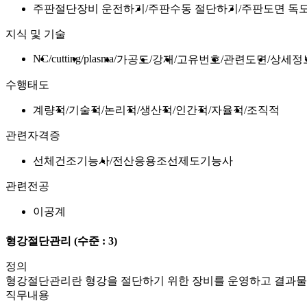
주판절단장비 운전하기
주판수동 절단하기
주판도면 독
지식 및 기술
NC
cutting
plasma
가공도
강재
고유번호
관련도면
상세정
수행태도
계량적
기술적
논리적
생산적
인간적
자율적
조직적
관련자격증
선체건조기능사
전산응용조선제도기능사
관련전공
이공계
형강절단관리
(수준 : 3)
정의
형강절단관리란 형강을 절단하기 위한 장비를 운영하고 결과물을
직무내용