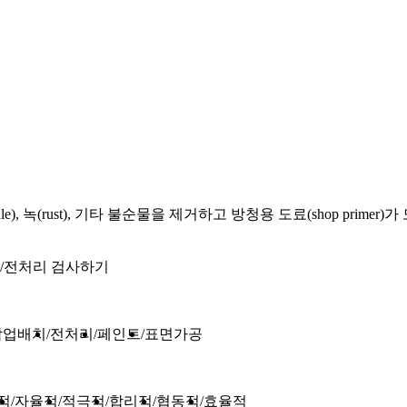
, 녹(rust), 기타 불순물을 제거하고 방청용 도료(shop prim
전처리 검사하기
작업배치
전처리
페인트
표면가공
적
자율적
적극적
합리적
협동적
효율적