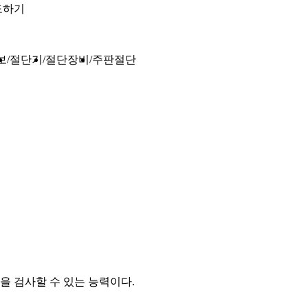
도하기
보
절단기
절단장비
주판절단
 검사할 수 있는 능력이다.