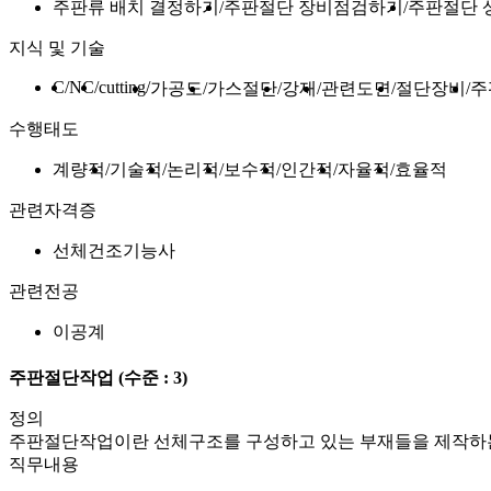
주판류 배치 결정하기
주판절단 장비점검하기
주판절단 
지식 및 기술
C
NC
cutting
가공도
가스절단
강재
관련도면
절단장비
주
수행태도
계량적
기술적
논리적
보수적
인간적
자율적
효율적
관련자격증
선체건조기능사
관련전공
이공계
주판절단작업
(수준 : 3)
정의
주판절단작업이란 선체구조를 구성하고 있는 부재들을 제작하는
직무내용