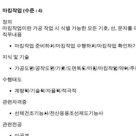
마킹작업
(수준 : 4)
정의
마킹작업이란 가공 작업 시 식별 가능한 모든 기호, 선, 문자를
직무내용
마킹작업 준비하기
마킹작업 수행하기
마킹작업 확인하
지식 및 기술
가공도면
공작도면
기호
도면독도
마킹
마킹작업
약어
주
수행태도
계량적
기술적
자율적
적극적
관련자격증
선체건조기능사
전산응용조선제도기능사
관련전공
이공계