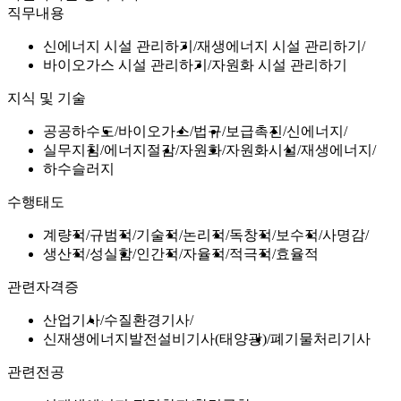
직무내용
신에너지 시설 관리하기
재생에너지 시설 관리하기
바이오가스 시설 관리하기
자원화 시설 관리하기
지식 및 기술
공공하수도
바이오가스
법규
보급촉진
신에너지
실무지침
에너지절감
자원화
자원화시설
재생에너지
하수슬러지
수행태도
계량적
규범적
기술적
논리적
독창적
보수적
사명감
생산적
성실함
인간적
자율적
적극적
효율적
관련자격증
산업기사
수질환경기사
신재생에너지발전설비기사(태양광)
폐기물처리기사
관련전공