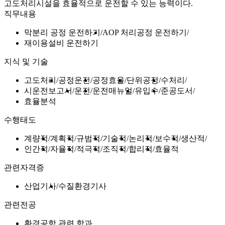
고도처리시설을 효율적으로 운전할 수 있는 능력이다.
직무내용
막분리 공정 운전하기
AOP 처리공정 운전하기
재이용설비 운전하기
지식 및 기술
고도처리
공정운전
공정효율
단위공정
수처리
시운전보고서
운전
운전매뉴얼
유입수
준공도서
효율분석
수행태도
계량적
계획적
규범적
기술적
논리적
보수적
생산적
인간적
자율적
적극적
조직적
합리적
효율적
관련자격증
산업기사
수질환경기사
관련전공
환경공학 관련 학과