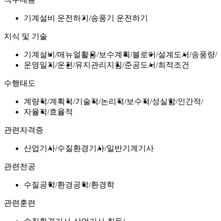
기계설비 운전하기
송풍기 운전하기
지식 및 기술
기계설비
매뉴얼활용
보수계획
블로어
설계도서
송풍량
운영일지
운전
유지관리지침
준공도서
최적조건
수행태도
계량적
계획적
기술적
논리적
보수적
성실함
인간적
자율적
효율적
관련자격증
산업기사
수질환경기사
일반기계기사
관련전공
수질공학
환경공학
환경학
관련훈련