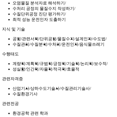
오염물질 분석자료 해석하기
수처리 공정의 물질수지 작성하기
수질단위공정 진단 평가하기
최적 성능 운전인자 도출하기
지식 및 기술
공정
관련서적
단위공정
물질수지
설계인자
수도법
수질관리
수질분석
수처리
운전인자
음식물쓰레기
수행태도
계량적
계획적
규범적
긍정적
기술적
논리적
보수적
성실함
인간적
자율적
적극적
효율적
관련자격증
산업기사
상하수도기술사
수질관리기술사
수질환경기사
관련전공
환경공학 관련 학과