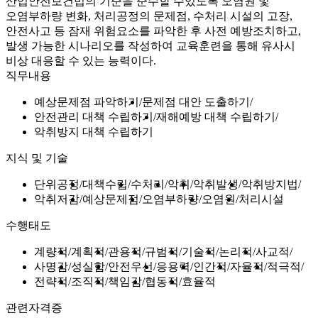
산업안전보건법의 기준을 준수할 수있도록 오염원 및
오염부하량 변화, 처리공정의 문제점, 수처리 시설의 고장,
안전사고 등 잠재 위험요소를 파악한 후 사전 예방조치하고,
발생 가능한 시나리오를 작성하여 교육훈련을 통해 유사시
비상 대응할 수 있는 능력이다.
직무내용
예상문제점 파악하기
문제점 대안 도출하기
안전관리 대책 수립하기
재해예방 대책 수립하기
악취방지 대책 수립하기
지식 및 기술
단위공정
대책수립
수처리
악취
악취발생
악취방지법
악취저감
예상문제점
오염부하량
오염원
처리시설
수행태도
계량적
계획적
관용적
규범적
기술적
논리적
사교적
사명감
성실함
안전우선
응용력
인간적
자율적
적극적
전략적
조직적
책임감
협동적
효율적
관련자격증