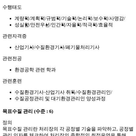
수행태도
계량적
계획적
규범적
기술적
논리적
보수적
사명감
성실함
안전우선
인간적
자율적
적극적
효율적
관련자격증
산업기사
수질환경기사
폐기물처리기사
관련전공
환경공학 관련 학과
관련훈련
수질환경기사·산업기사 취득
수질환경관리인
수질공정관리 및 대기환경관리인 양성과정
목표수질 관리
(수준 : 6)
정의
목표수질 관리란 처리장의 각 공정별 기술을 파악하고, 공정별
관리 인자를 체크하여,처리장의 종합적인 최적운영을 통해