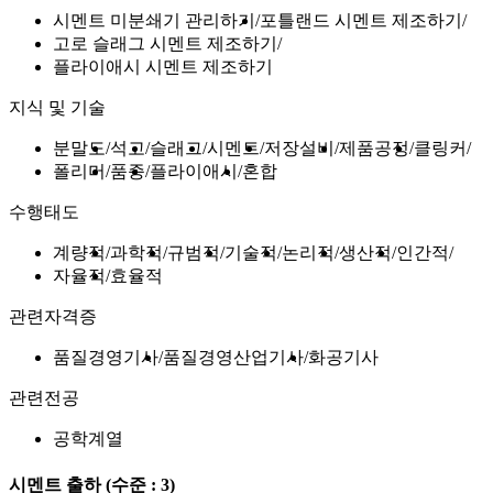
시멘트 미분쇄기 관리하기
포틀랜드 시멘트 제조하기
고로 슬래그 시멘트 제조하기
플라이애시 시멘트 제조하기
지식 및 기술
분말도
석고
슬래그
시멘트
저장설비
제품공정
클링커
폴리머
품종
플라이애시
혼합
수행태도
계량적
과학적
규범적
기술적
논리적
생산적
인간적
자율적
효율적
관련자격증
품질경영기사
품질경영산업기사
화공기사
관련전공
공학계열
시멘트 출하
(수준 : 3)