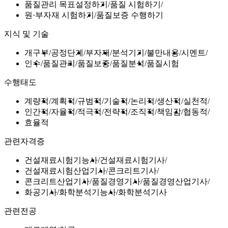
품질관리 목표설정하기
품질 시험하기
원·부자재 시험하기
품질보증 수행하기
지식 및 기술
개구부
공정단계
부자재
분석기기
불만내용
시멘트
인수
품질관리
품질보증
품질분석
품질시험
수행태도
계량적
계획적
규범적
기술적
논리적
생산적
실천적
인간적
자율적
적극적
전략적
조직적
책임감
협동적
효율적
관련자격증
건설재료시험기능사
건설재료시험기사
건설재료시험산업기사
콘크리트기사
콘크리트산업기사
품질경영기사
품질경영산업기사
화공기사
화학분석기능사
화학분석기사
관련전공