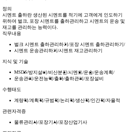
정의
시멘트 출하란 생산된 시멘트를 적기에 고객에게 인도하기
위하여 벌크, 포장 시멘트를 출하관리하고 시멘트의 운송 및
재고를 관리하는 능력이다.
직무내용
벌크 시멘트 출하관리하기
포장 시멘트 출하관리하기
시멘트 운송관리하기
시멘트 재고관리하기
지식 및 기술
MSDS
방지설비
비산분진
시멘트
운송
운송계획
운송관리
운전능력
출하
출하관리
포장설비
수행태도
계량적
계획적
규범적
논리적
생산적
인간적
자율적
관련자격증
물류관리사
포장기사
포장산업기사