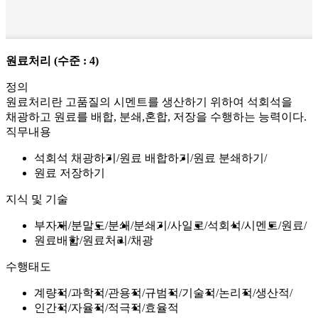
원료처리
(수준 : 4)
정의
원료처리란 고품질의 시멘트를 생산하기 위하여 석회석을
채광하고 원료를 배합, 분쇄,혼합, 저장을 수행하는 능력이다.
직무내용
석회석 채광하기
원료 배합하기
원료 분쇄하기
원료 저장하기
지식 및 기술
부자재
분말도
분쇄
분쇄기
사일로
석회석
시멘트
원료
원료배합
원료처리
채광
수행태도
계량적
과학적
관용적
규범적
기술적
논리적
생산적
인간적
자율적
적극적
효율적