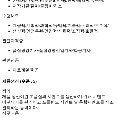
가열기
대체연료
로터리
소성
연료
예열기
유연탄
저장기간
쿨러
클링커
하소
수행태도
계량적
계획적
과학적
규범적
기술적
논리적
보수적
생산적
안전우선
인간적
자율적
조직적
효율적
관련자격증
품질경영기사
품질경영산업기사
화공기사
관련전공
재료계열
화공
제품생산
(수준 : 5)
정의
제품 생산이란 고품질의 시멘트를 생산하기 위해 시멘트
미분쇄기를 관리하고 포틀랜드 시멘트 및 혼합시멘트를 제조
관리하는 능력이다.
직무내용