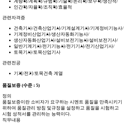
계량적
계획적
규범적
기술적
논리적
보수적
생산적
인간적
자율적
조직적
효율적
관련자격증
건축기사
건축산업기사
기계설계기사
기계정비기능사
기계정비산업기사
생산자동화기능사
생산자동화산업기사
설비보전기능사
설비보전기사
일반기계기사
전기기능사
전기기사
전기산업기사
토목기사
토목산업기사
관련전공
기계
전기
토목건축 계열
품질보증
(수준 : 5)
정의
품질보증이란 소비자가 요구하는 시멘트 품질을 만족시키기
위하여 품질관리 방침 및규정을 설정하고 품질을 시험하고
시험 성적서를 관리하는 능력이다.
직무내용