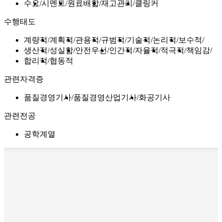
수요
시멘트
원료배합
재고관리
클링커
수행태도
계량적
계획적
관용적
규범적
기술적
논리적
보수적
생산적
성실함
안전우선
인간적
자율적
적극적
책임감
합리적
협동적
관련자격증
품질경영기사
품질경영산업기사
화공기사
관련전공
공학계열