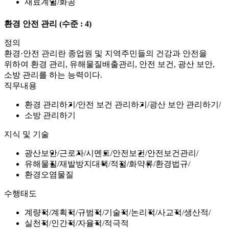
재료계열
화공
환경 안전 관리
(수준 : 4)
정의
환경·안전 관리란 종업원 및 지역주민들의 건강과 안전을
위하여 환경 관리, 유해물질배출관리, 안전 보건, 광산 보안,
소방 관리를 하는 능력이다.
직무내용
환경 관리하기
안전 보건 관리하기
광산 보안 관리하기
소방 관리하기
지식 및 기술
광산보안
근로자
시멘트
안전보건
안전보건관리
유해물질
재발방지대책
적절
화약류
환경법규
환경오염물질
수행태도
계량적
계획적
규범적
기술적
논리적
사교적
생산적
실천적
인간적
자율적
적극적