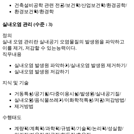
건축설비공학 관련 전공
보건학
산업보건학
환경공학
환경보건학
환경학
실내오염 관리
(수준 : 3)
정의
실내 오염 관리란 실내공기 오염물질의 발생원을 파악하고
이를 제거, 저감할 수 있는능력이다.
직무내용
실내오염 발생원 파악하기
실내오염 발생원 제거하기
실내오염 발생원 저감하기
지식 및 기술
거동특성
공기질
다중이용시설
발생원
실내공기질
실내오염
음식물쓰레기
이화학적특성
저감
저감방법
제거방법
수행태도
계량적
계획적
과학적
규범적
기술적
논리적
성실함