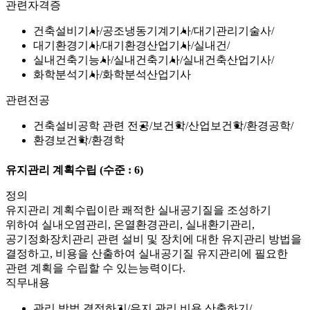
관련자격증
건축설비기사
공조냉동기계기사
대기관리기술사
대기환경기사
대기환경산업기사
실내건
실내건축기능사
실내건축기사
실내건축산업기사
화학분석기사
화학분석산업기사
관련전공
건축설비공학 관련 전공
보건학
산업보건학
환경공학
환경보건학
환경학
유지관리 계획수립
(수준 : 6)
정의
유지관리 계획수립이란 쾌적한 실내공기질을 조성하기
위하여 실내오염관리, 온열환경관리, 실내환기관리,
공기정화장치관리 관련 설비 및 장치에 대한 유지관리 방법을
결정하고, 비용을 산출하여 실내공기질 유지관리에 필요한
관련 계획을 수립할 수 있는능력이다.
직무내용
관리 방법 결정하기
유지 관리 비용 산출하기