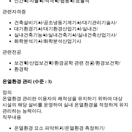
인간적
자율적
적극적
협동적
효율적
관련자격증
건축설비기사
공조냉동기계기사
대기관리기술사
대기환경기사
대기환경산업기사
실내건
실내건축기능사
실내건축기사
실내건축산업기사
화학분석기사
화학분석산업기사
관련전공
보건학
산업보건학
환경공학 관련 전공
환경보건학
환경학
온열환경 관리
(수준 : 3)
정의
온열환경 관리란 이용자의 쾌적성을 유지하기 위하여 대상
시설의 해당 설비를 운영하여 실내 온열환경을 적정하게 유지
관리하는 능력이다.
직무내용
온열환경 요소 파악하기
온열환경 측정하기