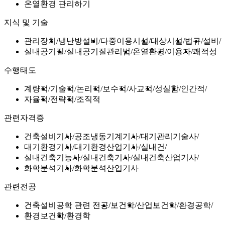
온열환경 관리하기
지식 및 기술
관리장치
냉난방설비
다중이용시설
대상시설
법규
설비
실내공기질
실내공기질관리법
온열환경
이용자
쾌적성
수행태도
계량적
기술적
논리적
보수적
사교적
성실함
인간적
자율적
전략적
조직적
관련자격증
건축설비기사
공조냉동기계기사
대기관리기술사
대기환경기사
대기환경산업기사
실내건
실내건축기능사
실내건축기사
실내건축산업기사
화학분석기사
화학분석산업기사
관련전공
건축설비공학 관련 전공
보건학
산업보건학
환경공학
환경보건학
환경학