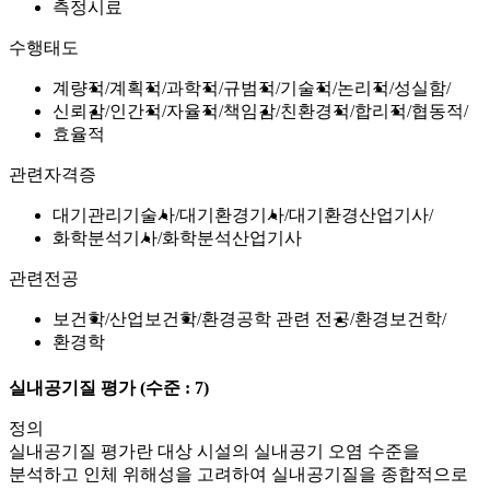
측정시료
수행태도
계량적
계획적
과학적
규범적
기술적
논리적
성실함
신뢰감
인간적
자율적
책임감
친환경적
합리적
협동적
효율적
관련자격증
대기관리기술사
대기환경기사
대기환경산업기사
화학분석기사
화학분석산업기사
관련전공
보건학
산업보건학
환경공학 관련 전공
환경보건학
환경학
실내공기질 평가
(수준 : 7)
정의
실내공기질 평가란 대상 시설의 실내공기 오염 수준을
분석하고 인체 위해성을 고려하여 실내공기질을 종합적으로