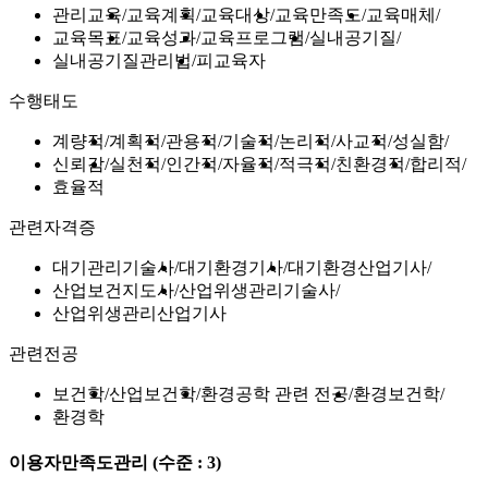
관리교육
교육계획
교육대상
교육만족도
교육매체
교육목표
교육성과
교육프로그램
실내공기질
실내공기질관리법
피교육자
수행태도
계량적
계획적
관용적
기술적
논리적
사교적
성실함
신뢰감
실천적
인간적
자율적
적극적
친환경적
합리적
효율적
관련자격증
대기관리기술사
대기환경기사
대기환경산업기사
산업보건지도사
산업위생관리기술사
산업위생관리산업기사
관련전공
보건학
산업보건학
환경공학 관련 전공
환경보건학
환경학
이용자만족도관리
(수준 : 3)