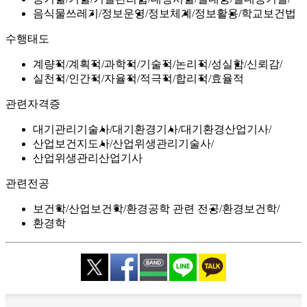
음식물쓰레기
정보운영
정보체계
정보활용
학교보건법
수행태도
계량적
계획적
과학적
기술적
논리적
성실함
신뢰감
실천적
인간적
자율적
적극적
합리적
효율적
관련자격증
대기관리기술사
대기환경기사
대기환경산업기사
산업보건지도사
산업위생관리기술사
산업위생관리산업기사
관련전공
보건학
산업보건학
환경공학 관련 전공
환경보건학
환경학