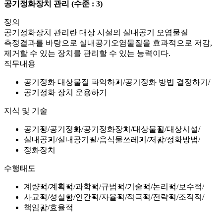
공기정화장치 관리
(수준 : 3)
정의
공기정화장치 관리란 대상 시설의 실내공기 오염물질
측정결과를 바탕으로 실내공기오염물질을 효과적으로 저감,
제거할 수 있는 장치를 관리할 수 있는 능력이다.
직무내용
공기정화 대상물질 파악하기
공기정화 방법 결정하기
공기정화 장치 운용하기
지식 및 기술
공기정
공기정화
공기정화장치
대상물질
대상시설
실내공기
실내공기질
음식물쓰레기
저감
정화방법
정화장치
수행태도
계량적
계획적
과학적
규범적
기술적
논리적
보수적
사교적
성실함
인간적
자율적
적극적
전략적
조직적
책임감
효율적