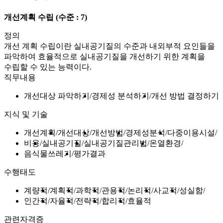
개선계획 수립
(수준 : 7)
정의
개선 계획 수립이란 실내공기질의 수준과 내외부적 요인들을
파악하여 효율적으로 실내공기질을 개선하기 위한 계획을
수립할 수 있는 능력이다.
직무내용
개선대상 파악하기
경제성 분석하기
개선 방법 결정하기
지식 및 기술
개선계획
개선대상
개선방법
경제성분석
다중이용시설
비용
실내공기질
실내공기질관리법
온열환경
음식물쓰레기
평가결과
수행태도
계량적
계획적
과학적
관용적
논리적
사교적
성실함
인간적
자율적
전략적
합리적
효율적
관련자격증