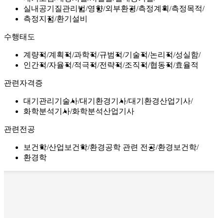
실내공기질관리법
영향
외부환경
측정계획
측정목적
측정지점
환기설비
수행태도
계량적
계획적
과학적
규범적
기술적
논리적
성실함
인간적
자율적
적극적
전략적
조직적
협동적
효율적
관련자격증
대기관리기술사
대기환경기사
대기환경산업기사
화학분석기사
화학분석산업기사
관련전공
보건학
산업보건학
환경공학 관련 전공
환경보건학
환경학