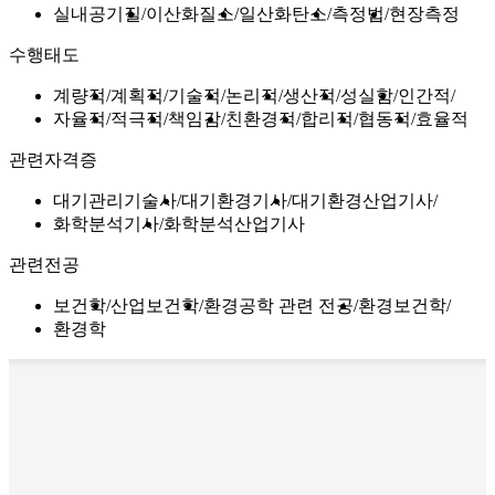
실내공기질
이산화질소
일산화탄소
측정법
현장측정
수행태도
계량적
계획적
기술적
논리적
생산적
성실함
인간적
자율적
적극적
책임감
친환경적
합리적
협동적
효율적
관련자격증
대기관리기술사
대기환경기사
대기환경산업기사
화학분석기사
화학분석산업기사
관련전공
보건학
산업보건학
환경공학 관련 전공
환경보건학
환경학