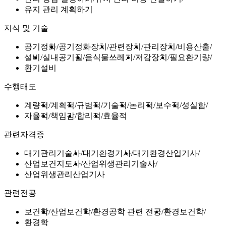
유지 관리 계획하기
지식 및 기술
공기정화
공기정화장치
관련장치
관리장치
비용산출
설비
실내공기질
음식물쓰레기
저감장치
필요환기량
환기설비
수행태도
계량적
계획적
규범적
기술적
논리적
보수적
성실함
자율적
책임감
합리적
효율적
관련자격증
대기관리기술사
대기환경기사
대기환경산업기사
산업보건지도사
산업위생관리기술사
산업위생관리산업기사
관련전공
보건학
산업보건학
환경공학 관련 전공
환경보건학
환경학