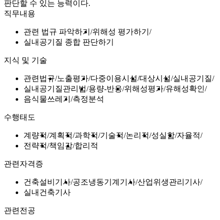
판단할 수 있는 능력이다.
직무내용
관련 법규 파악하기
위해성 평가하기
실내공기질 종합 판단하기
지식 및 기술
관련법규
노출평가
다중이용시설
대상시설
실내공기질
실내공기질관리법
용량-반응
위해성평가
유해성확인
음식물쓰레기
측정분석
수행태도
계량적
계획적
과학적
기술적
논리적
성실함
자율적
전략적
책임감
합리적
관련자격증
건축설비기사
공조냉동기계기사
산업위생관리기사
실내건축기사
관련전공