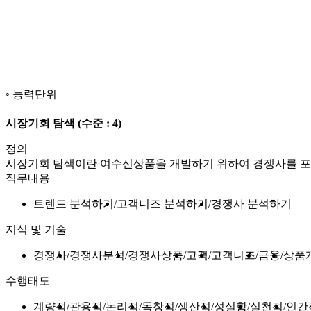
능력단위
시장기회 탐색
(수준 : 4)
정의
시장기회 탐색이란 여수신상품을 개발하기 위하여 경쟁사를 포
직무내용
트렌드 분석하기
고객니즈 분석하기
경쟁사 분석하기
지식 및 기술
경쟁사
경쟁사분석
경쟁사상품
고객
고객니즈
금융
상품
수행태도
계량적
관용적
논리적
독창적
생산적
성실함
실천적
인간