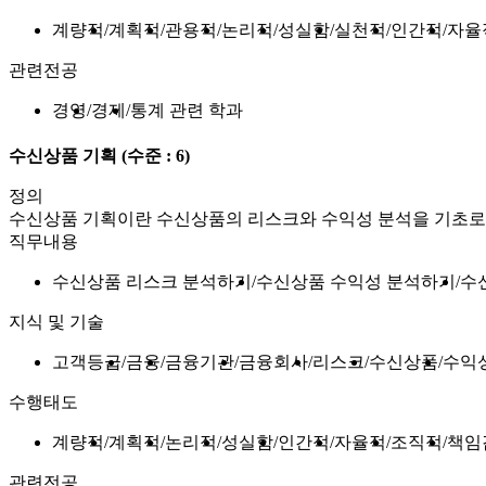
계량적
계획적
관용적
논리적
성실함
실천적
인간적
자율
관련전공
경영
경제
통계 관련 학과
수신상품 기획
(수준 : 6)
정의
수신상품 기획이란 수신상품의 리스크와 수익성 분석을 기초로
직무내용
수신상품 리스크 분석하기
수신상품 수익성 분석하기
수
지식 및 기술
고객등급
금융
금융기관
금융회사
리스크
수신상품
수익
수행태도
계량적
계획적
논리적
성실함
인간적
자율적
조직적
책임
관련전공