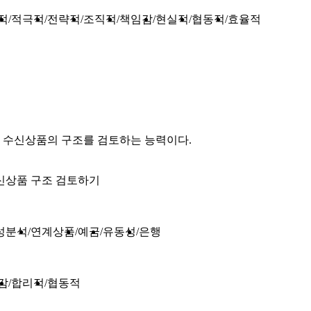
적
적극적
전략적
조직적
책임감
현실적
협동적
효율적
 수신상품의 구조를 검토하는 능력이다.
신상품 구조 검토하기
성분석
연계상품
예금
유동성
은행
감
합리적
협동적