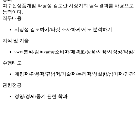
여수신상품개발 타당성 검토란 시장기회 탐색결과를 바탕으로 
능력이다.
직무내용
시장성 검토하기
타깃 조사하기
제도 분석하기
지식 및 기술
swot분석
감독
금융소비자
매력도
상품
시장
시장성
약점
수행태도
계량적
관용적
규범적
기술적
논리적
성실함
심미적
인간
관련전공
경영
경제
통계 관련 학과