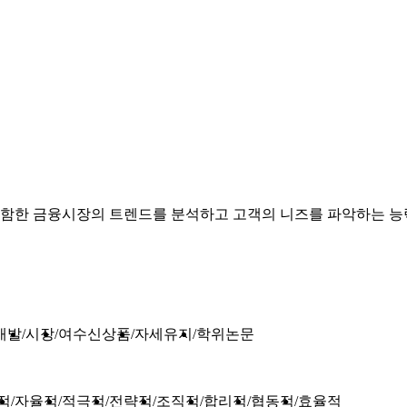
함한 금융시장의 트렌드를 분석하고 고객의 니즈를 파악하는 능
개발
시장
여수신상품
자세유지
학위논문
적
자율적
적극적
전략적
조직적
합리적
협동적
효율적