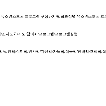
 유소년스포츠 프로그램 구성하기
발달과정별 유소년스포츠 프
년
조사도구
지도
참여자
프로그램
프로그램실행
적
실천적
심미적
인간적
자신감
자율적
적극적
전략적
조직적
집