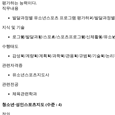
평가하는 능력이다.
직무내용
발달과정별 유소년스포츠 프로그램 평가하기
발달과정별
지식 및 기술
로그램
발달과정
스포츠
스포츠프로그램
신체활동
유소
수행태도
감성적
계량적
계획적
과학적
관용적
규범적
기술적
논리
관련자격증
유소년스포츠지도사
관련전공
체육관련학과
청소년·성인스포츠지도
(수준 : 4)
정의