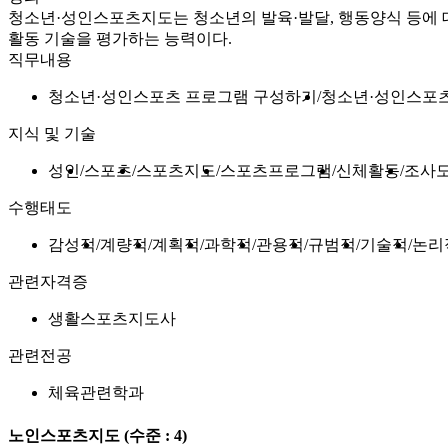
청소년·성인스포츠지도는 청소년의 발육·발달, 행동양식 등에
활동 기술을 평가하는 능력이다.
직무내용
청소년·성인스포츠 프로그램 구성하기
청소년·성인스포
지식 및 기술
성인
스포츠
스포츠지도
스포츠프로그램
신체활동
조사
수행태도
감성적
계량적
계획적
과학적
관용적
규범적
기술적
논리
관련자격증
생활스포츠지도사
관련전공
체육관련학과
노인스포츠지도
(수준 : 4)