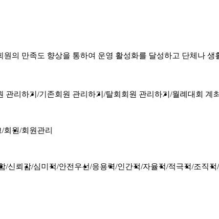
회원의 만족도 향상을 통하여 운영 활성화를 달성하고 단체나 생
원 관리하기
기존회원 관리하기
탈회회원 관리하기
월례대회 계
크
회원
회원관리
함
신뢰감
심미적
안전우선
응용력
인간적
자율적
적극적
조직적