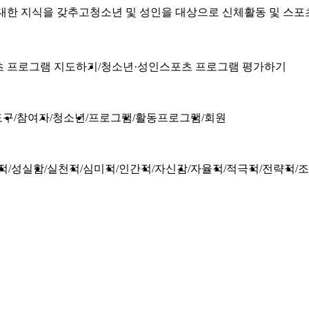
 대한 지식을 갖추고청소년 및 성인을 대상으로 신체활동 및 
츠 프로그램 지도하기
청소년·성인스포츠 프로그램 평가하기
도구
참여자
청소년
프로그램
활동프로그램
회원
적
성실함
실천적
심미적
인간적
자신감
자율적
적극적
전략적
조