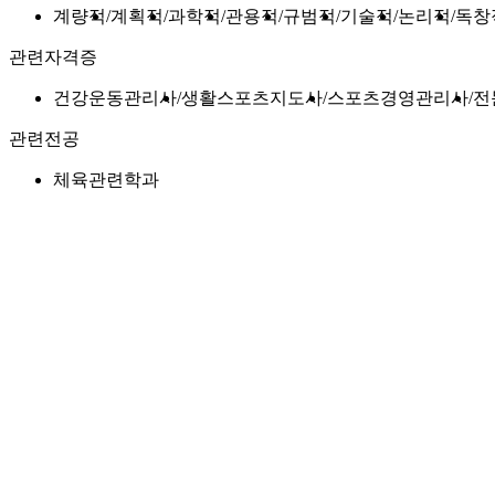
계량적
계획적
과학적
관용적
규범적
기술적
논리적
독창
관련자격증
건강운동관리사
생활스포츠지도사
스포츠경영관리사
전
관련전공
체육관련학과