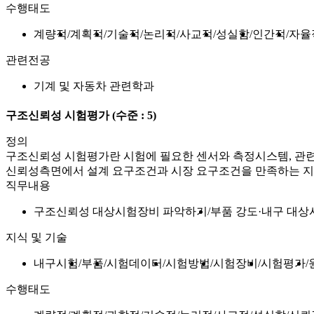
수행태도
계량적
계획적
기술적
논리적
사교적
성실함
인간적
자율
관련전공
기계 및 자동차 관련학과
구조신뢰성 시험평가
(수준 : 5)
정의
구조신뢰성 시험평가란 시험에 필요한 센서와 측정시스템, 관련 
신뢰성측면에서 설계 요구조건과 시장 요구조건을 만족하는 지
직무내용
구조신뢰성 대상시험장비 파악하기
부품 강도·내구 대
지식 및 기술
내구시험
부품
시험데이터
시험방법
시험장비
시험평가
수행태도