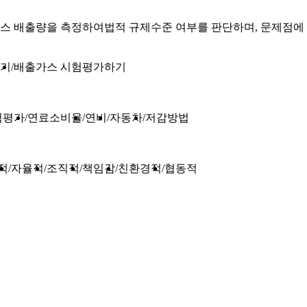
스 배출량을 측정하여법적 규제수준 여부를 판단하며, 문제점에 
하기
배출가스 시험평가하기
험평가
연료소비율
연비
자동차
저감방법
적
자율적
조직적
책임감
친환경적
협동적