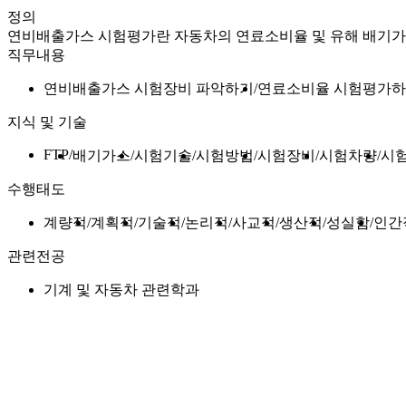
정의
연비배출가스 시험평가란 자동차의 연료소비율 및 유해 배기가
직무내용
연비배출가스 시험장비 파악하기
연료소비율 시험평가
지식 및 기술
FTP
배기가스
시험기술
시험방법
시험장비
시험차량
시
수행태도
계량적
계획적
기술적
논리적
사교적
생산적
성실함
인간
관련전공
기계 및 자동차 관련학과