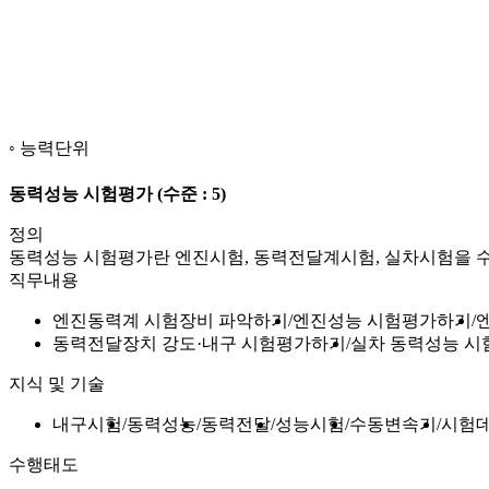
능력단위
동력성능 시험평가
(수준 : 5)
정의
동력성능 시험평가란 엔진시험, 동력전달계시험, 실차시험을 수
직무내용
엔진동력계 시험장비 파악하기
엔진성능 시험평가하기
동력전달장치 강도·내구 시험평가하기
실차 동력성능 
지식 및 기술
내구시험
동력성능
동력전달
성능시험
수동변속기
시험
수행태도