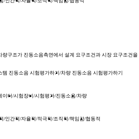
감
인간적
자율적
조직적
책임감
협동적
 차량구조가 진동소음측면에서 설계 요구조건과 시장 요구조건을 
스템 진동소음 시험평가하기
차량 진동소음 시험평가하기
데이터
시험장비
시험평가
진동소음
차량
적
인간적
자율적
적극적
조직적
책임감
협동적