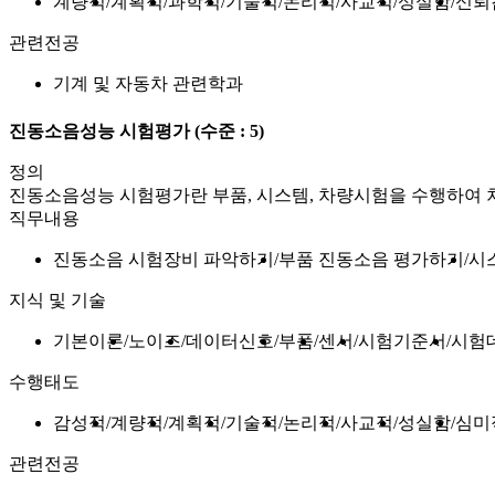
계량적
계획적
과학적
기술적
논리적
사교적
성실함
신뢰
관련전공
기계 및 자동차 관련학과
진동소음성능 시험평가
(수준 : 5)
정의
진동소음성능 시험평가란 부품, 시스템, 차량시험을 수행하여
직무내용
진동소음 시험장비 파악하기
부품 진동소음 평가하기
시
지식 및 기술
기본이론
노이즈
데이터신호
부품
센서
시험기준서
시험
수행태도
감성적
계량적
계획적
기술적
논리적
사교적
성실함
심미
관련전공