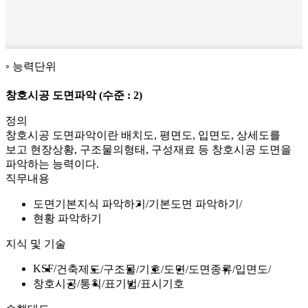
능력단위
창호시공 도면파악
(수준 : 2)
정의
창호시공 도면파악이란 배치도, 평면도, 입면도, 상세도를
보고 현장상황, 구조물의형태, 구성재료 등 창호시공 도면을
파악하는 능력이다.
직무내용
도면기본지식 파악하기
기본도면 파악하기
현황 파악하기
지식 및 기술
KSF
건축제도
구조물
기호
도면
도면종류
입면도
창호시공
통칙
표기법
표시기호