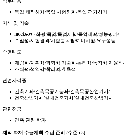
직무내용
목업 제작하기
목업 시험하기
목업 평가하기
지식 및 기술
mockup
내화성
목업
목업시험
목업제작
성능평가
수밀성
시험결과
시험항목별
예비시험
요구성능
수행태도
계량적
계획적
과학적
기술적
논리적
독창적
자율적
조직적
책임감
합리적
효율적
관련자격증
건축기사
건축목공기능사
건축목공산업기사
건축산업기사
실내건축기사
실내건축산업기사
관련전공
건축 관련 학과
제작 자재 수급계획 수립 준비
(수준 : 3)