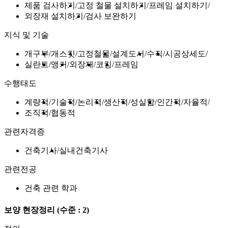
제품 검사하기
고정 철물 설치하기
프레임 설치하기
외장재 설치하기
검사 보완하기
지식 및 기술
개구부
개스킷
고정철물
설계도서
수직
시공상세도
실란트
앵커
외장재
코킹
프레임
수행태도
계량적
기술적
논리적
생산적
성실함
인간적
자율적
조직적
협동적
관련자격증
건축기사
실내건축기사
관련전공
건축 관련 학과
보양 현장정리
(수준 : 2)