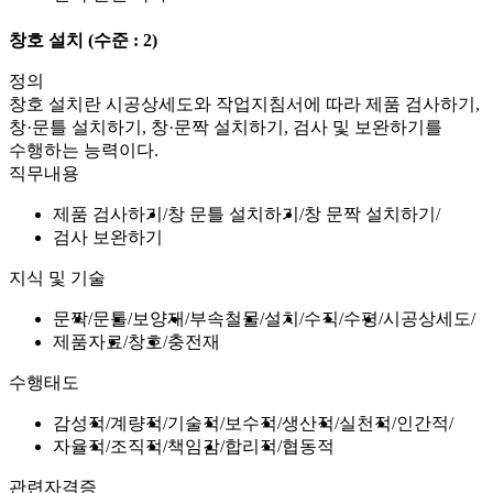
창호 설치
(수준 : 2)
정의
창호 설치란 시공상세도와 작업지침서에 따라 제품 검사하기,
창·문틀 설치하기, 창·문짝 설치하기, 검사 및 보완하기를
수행하는 능력이다.
직무내용
제품 검사하기
창 문틀 설치하기
창 문짝 설치하기
검사 보완하기
지식 및 기술
문짝
문틀
보양재
부속철물
설치
수직
수평
시공상세도
제품자료
창호
충전재
수행태도
감성적
계량적
기술적
보수적
생산적
실천적
인간적
자율적
조직적
책임감
합리적
협동적
관련자격증