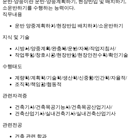
운반·양중이란 운반·양중계획하기, 현장반입 및 배치하기,
소운반하기를 수행하는 능력이다.
직무내용
운반 양중계획하기
현장반입 배치하기
소운반하기
지식 및 기술
시방서
양중계획
완충재
운반
자재
작업지침서
작업투입
창호시공
현장반입
현장안전수칙
확인기술
수행태도
계량적
계획적
기술적
생산적
신중함
인간적
자율적
조직적
책임감
협동적
관련자격증
건축기사
건축목공기능사
건축목공산업기사
건축산업기사
실내건축기사
실내건축산업기사
관련전공
건축 관련 학과