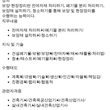
정의
보양·현장정리란 잔여자재 처리하기, 폐기물 분리 처리하기,
보양재 설치하기, 청소하기를 통해 보양 및 현장정리를
수행하는 능력이다.
직무내용
잔여자재 처리하기
폐기물 분리 처리하기
보양재 설치하기
청소하기
지식 및 기술
건설폐기물
보양
보양재
잔여자재
재사
재활용
처리법
청소
테스트기
폐기물처리
현장정리
수행태도
계획적
규범적
기술적
생산적
인간적
자율적
책임감
친환경적
합리적
협동적
관련자격증
건축기사
건축목공산업기사
건축산업기사
실내건축기사
실내건축산업기사