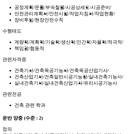
공정계획
문틀
부속철물
시공상세도
시공준비
안전관리계획서
안전시설
작업지침서
작업현황
장비투입
현장안전수칙
수행태도
계량적
계획적
기술적
생산적
인간적
자율적
적극적
책임감
협동적
관련자격증
건축기사
건축목공기능사
건축목공산업기사
건축산업기사
건축일반시공기능장
실내건축기능사
실내건축기사
실내건축산업기사
유리시공기능사
관련전공
건축 관련 학과
운반 양중
(수준 : 2)
정의