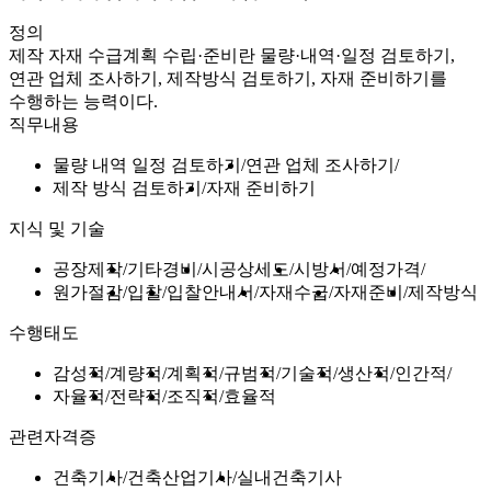
정의
제작 자재 수급계획 수립·준비란 물량·내역·일정 검토하기,
연관 업체 조사하기, 제작방식 검토하기, 자재 준비하기를
수행하는 능력이다.
직무내용
물량 내역 일정 검토하기
연관 업체 조사하기
제작 방식 검토하기
자재 준비하기
지식 및 기술
공장제작
기타경비
시공상세도
시방서
예정가격
원가절감
입찰
입찰안내서
자재수급
자재준비
제작방식
수행태도
감성적
계량적
계획적
규범적
기술적
생산적
인간적
자율적
전략적
조직적
효율적
관련자격증
건축기사
건축산업기사
실내건축기사