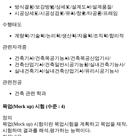
방식결정
보강방법
상세도
설계도서
설계품질
시공상세도
시공성검토
유리
창호
타공종
프레임
수행태도
계량적
기술적
논리적
생산적
자율적
조직적
합리적
관련자격증
건축기사
건축목공기능사
건축목공산업기사
건축산업기사
건축일반시공기능장
실내건축기능사
실내건축기사
실내건축산업기사
유리시공기능사
관련전공
건축 관련 학과
목업(Mock up) 시험
(수준 : 4)
정의
목업(Mock up) 시험이란 목업시험을 계획하고 목업을 제작,
시험하며 결과를 해석,평가하는 능력이다.