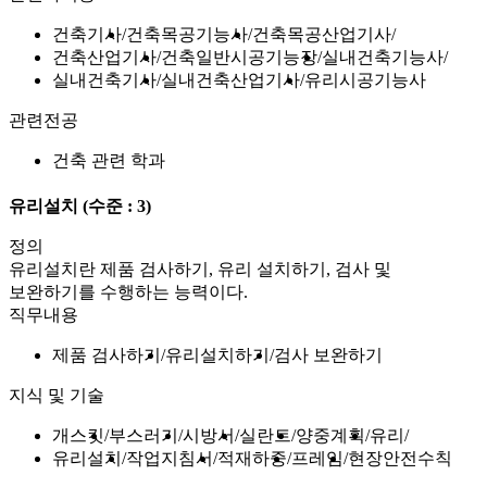
건축기사
건축목공기능사
건축목공산업기사
건축산업기사
건축일반시공기능장
실내건축기능사
실내건축기사
실내건축산업기사
유리시공기능사
관련전공
건축 관련 학과
유리설치
(수준 : 3)
정의
유리설치란 제품 검사하기, 유리 설치하기, 검사 및
보완하기를 수행하는 능력이다.
직무내용
제품 검사하기
유리설치하기
검사 보완하기
지식 및 기술
개스킷
부스러기
시방서
실란트
양중계획
유리
유리설치
작업지침서
적재하중
프레임
현장안전수칙