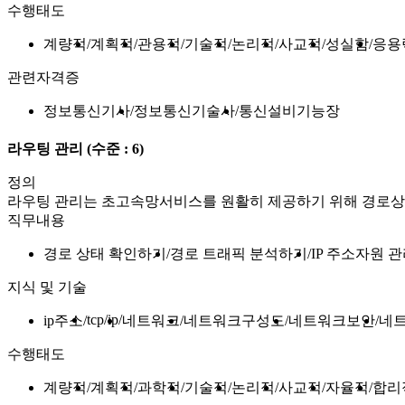
수행태도
계량적
계획적
관용적
기술적
논리적
사교적
성실함
응용
관련자격증
정보통신기사
정보통신기술사
통신설비기능장
라우팅 관리
(수준 : 6)
정의
라우팅 관리는 초고속망서비스를 원활히 제공하기 위해 경로상태 
직무내용
경로 상태 확인하기
경로 트래픽 분석하기
IP 주소자원 
지식 및 기술
tcp/ip
ip주소
네트워크
네트워크구성도
네트워크보안
네
수행태도
계량적
계획적
과학적
기술적
논리적
사교적
자율적
합리