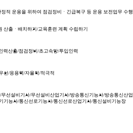
안정적 운용을 위하여 점검정비ㆍ긴급복구 등 운용 보전업무 수행
원 산출ㆍ배치하기
교육훈련 계획 수립하기
인력산출
점검정비
초고속망
투입인력
우선
응용력
자율적
적극적
무선설비기사
무선설비산업기사
방송통신기능사
방송통신산업
기기능사
통신선로기능사
통신선로산업기사
통신설비기능장