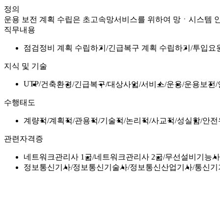
정의
운용 보전 계획 수립은 초고속망서비스를 위하여 망ㆍ시스템 
직무내용
점검정비 계획 수립하기
긴급복구 계획 수립하기
투입요
지식 및 기술
UTP
건축환경
긴급복구
대상사업
서비스
운용
운용보전
수행태도
계량적
계획적
관용적
기술적
논리적
사교적
성실함
안전
관련자격증
네트워크관리사 1급
네트워크관리사 2급
무선설비기능사
정보통신기사
정보통신기술사
정보통신산업기사
통신기