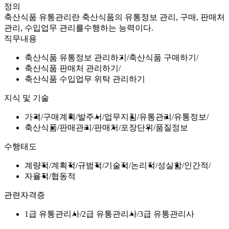
정의
축산식품 유통관리란 축산식품의 유통정보 관리, 구매, 판매처
관리, 수입업무 관리를수행하는 능력이다.
직무내용
축산식품 유통정보 관리하기
축산식품 구매하기
축산식품 판매처 관리하기
축산식품 수입업무 위탁 관리하기
지식 및 기술
가격
구매계획
발주서
업무지침
유통관리
유통정보
축산식품
판매관리
판매처
포장단위
품질정보
수행태도
계량적
계획적
규범적
기술적
논리적
성실함
인간적
자율적
협동적
관련자격증
1급 유통관리사
2급 유통관리사
3급 유통관리사