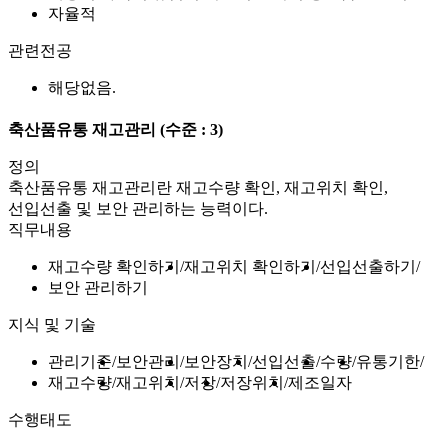
자율적
관련전공
해당없음.
축산품유통 재고관리
(수준 : 3)
정의
축산품유통 재고관리란 재고수량 확인, 재고위치 확인,
선입선출 및 보안 관리하는 능력이다.
직무내용
재고수량 확인하기
재고위치 확인하기
선입선출하기
보안 관리하기
지식 및 기술
관리기준
보안관리
보안장치
선입선출
수량
유통기한
재고수량
재고위치
저장
저장위치
제조일자
수행태도