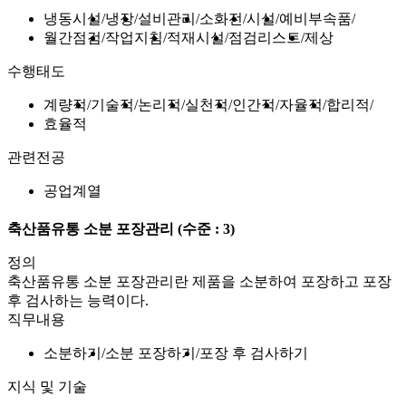
냉동시설
냉장
설비관리
소화전
시설
예비부속품
월간점검
작업지침
적재시설
점검리스트
제상
수행태도
계량적
기술적
논리적
실천적
인간적
자율적
합리적
효율적
관련전공
공업계열
축산품유통 소분 포장관리
(수준 : 3)
정의
축산품유통 소분 포장관리란 제품을 소분하여 포장하고 포장
후 검사하는 능력이다.
직무내용
소분하기
소분 포장하기
포장 후 검사하기
지식 및 기술