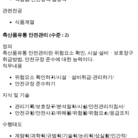
관련전공
식품계열
축산품유통 안전관리
(수준 : 2)
정의
축산품유통 안전관리란 위험요소 확인, 시설·설비ㆍ보호장구
취급방법, 안전규정 준수에 대한 능력이다.
직무내용
위험요소 확인하기
시설ㆍ설비취급·관리하기
안전규정 준수하기
지식 및 기술
관리기록
보호장구
분석절차
시설
안전관리지침서
안전규정
안전사고
위해물
위험물
위험요소
응급조치
수행태도
계량적
과학적
규범적
기술적
논리적
성실함
인간적