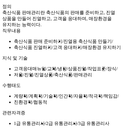
정의
축산식품 판매관리란 축산식품의 판매를 준비하고, 진열
상품을 만들어 진열하고, 고객을 응대하며, 매장환경을
유지하는 능력이다.
직무내용
축산식품 판매 준비하기
진열용 축산식품 만들기
축산식품 진열하기
고객 응대하기
매장환경 유지하기
지식 및 기술
고객응대매뉴얼
교체
냉장
상품진열
작업표준
장식
저울
진열
진열상품
축산식품
판매관리
수행태도
계량적
계획적
기술적
인간적
자율적
적극적
책임감
친환경적
협동적
관련자격증
1급 유통관리사
2급 유통관리사
3급 유통관리사