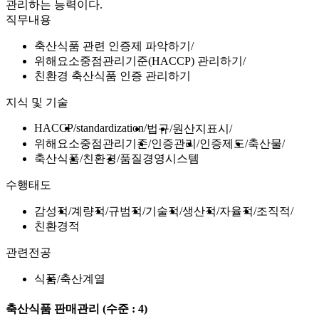
관리하는 능력이다.
직무내용
축산식품 관련 인증제 파악하기
위해요소중점관리기준(HACCP) 관리하기
친환경 축산식품 인증 관리하기
지식 및 기술
HACCP
standardization
법규
원산지표시
위해요소중점관리기준
인증관리
인증제도
축산물
축산식품
친환경
품질경영시스템
수행태도
감성적
계량적
규범적
기술적
생산적
자율적
조직적
친환경적
관련전공
식품
축산계열
축산식품 판매관리
(수준 : 4)