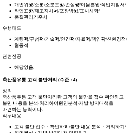
개인위생
소분
소분포장
손실량
이물혼입
작업지침서
작업표준
제조지시서
포장방법
표시사항
품질관리기준서
수행태도
계량적
규범적
기술적
인간적
자율적
책임감
친환경적
협동적
관련전공
해당없음.
축산품유통 고객 불만처리
(수준 : 4)
정의
축산품유통 고객 불만처리란 고객의 불만을 접수·확인하고
불만 내용을 분석·처리하여원인분석·재발 방지대책을
마련하는 능력이다.
직무내용
고객 불만 접수ㆍ확인하기
불만 내용 분석ㆍ처리하기
원인분석ㆍ재발 방지대책 마련하기