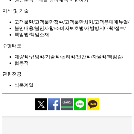
지식 및 기술
고객불만
고객불만접수
고객불만처리
고객응대매뉴얼
불만내용
불만사항
소비자보호법
재발방지대책
접수
책임법
책임소재
수행태도
계량적
규범적
기술적
논리적
인간적
자율적
책임감
협동적
관련전공
식품계열