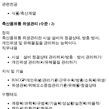
관련전공
식품
축산계열
축산품유통 위생관리
(수준 : 2)
정의
축산품유통 위생관리란 시설·설비의 청결상태, 방충·방서,
개인위생 및 유해물질을 관리하는 능력이다.
직무내용
시설ㆍ설비 청결상태 관리하기
방충ㆍ방서 관리하기
개인위생 관리하기
유해물질 관리하기
지식 및 기술
HACCP
개인위생
관리기준
근무수칙
방충
소독제
위생
위생관리
위해요소중점관리기준
유해물
청결상태
수행태도
계량적
과학적
규범적
기술적
성실함
실천적
자율적
책임감
친환경적
협동적