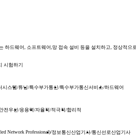
하드웨어, 소프트웨어,망 접속 설비 등을 설치하고, 정상적으로
치 시험하기
터시스템
튜닝
특수부가통신
특수부가통신서비스
하드웨어
안전우선
응용력
자율적
적극적
합리적
ied Network Professional)
정보통신산업기사
통신선로산업기사