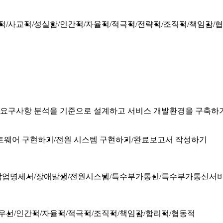
적
사교적
성실함
인간적
자율적
적극적
전략적
조직적
책임감
협
요구사항 분석을 기준으로 설계하고 서비스 개발환경을 구축하기
트웨어 구현하기
전원 시스템 구현하기
완료보고서 작성하기
작업명세서
장애발생
전원시스템
특수부가통신
특수부가통신서
우선
인간적
자율적
적극적
조직적
책임감
합리적
협동적