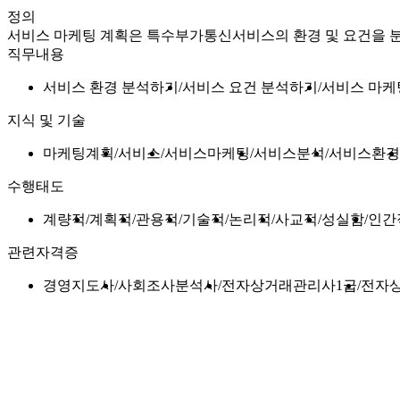
정의
서비스 마케팅 계획은 특수부가통신서비스의 환경 및 요건을 
직무내용
서비스 환경 분석하기
서비스 요건 분석하기
서비스 마케
지식 및 기술
마케팅계획
서비스
서비스마케팅
서비스분석
서비스환경
수행태도
계량적
계획적
관용적
기술적
논리적
사교적
성실함
인간
관련자격증
경영지도사
사회조사분석사
전자상거래관리사1급
전자