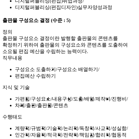
디지털퍼블리싱(편집)취업과정
디지털퍼블리싱(편집디자인)실무자양성과정
출판물 구성요소 결정
(수준 : 5)
정의
출판물 구성요소 결정이란 발행할 출판물의 콘텐츠를
확정하기 위하여 출판물의 구성요소와 콘텐츠를 도출하여
소요될 편집 예산을 수립하는 능력이다.
직무내용
구성요소 도출하기
구성요소 배열하기
편집예산 수립하기
지식 및 기술
가편집
구성요소
내용구성
도출
배열
제작비
진행비
차례
출판
출판물
콘텐츠
수행태도
계량적
규범적
기술적
논리적
독창적
사교적
성실함
인간적
자율적
적극적
전략적
책임감
합리적
협동적