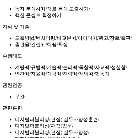
독자 분석하기
장르 특성 도출하기
핵심 콘셉트 확정하기
지식 및 기술
도출방법
벤치마킹
비교분석
아이디어
원고
장르
출판
출판물
컨셉트
핵심
확정
수행태도
계량적
규범적
기술적
논리적
독창적
사교적
성실함
인간적
자율적
적극적
전략적
책임감
협동적
관련전공
무관
관련훈련
디지털퍼블리싱(편집) 실무자양성훈련
디지털퍼블리싱(편집)입문
디지털퍼블리싱(편집) 실무자양성