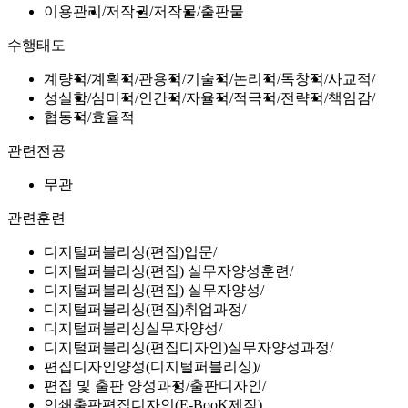
이용관리
저작권
저작물
출판물
수행태도
계량적
계획적
관용적
기술적
논리적
독창적
사교적
성실함
심미적
인간적
자율적
적극적
전략적
책임감
협동적
효율적
관련전공
무관
관련훈련
디지털퍼블리싱(편집)입문
디지털퍼블리싱(편집) 실무자양성훈련
디지털퍼블리싱(편집) 실무자양성
디지털퍼블리싱(편집)취업과정
디지털퍼블리싱실무자양성
디지털퍼블리싱(편집디자인)실무자양성과정
편집디자인양성(디지털퍼블리싱)
편집 및 출판 양성과정
출판디자인
인쇄출판편집디자인(E-BooK제작)