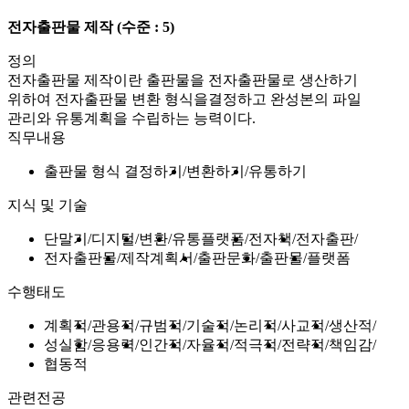
전자출판물 제작
(수준 : 5)
정의
전자출판물 제작이란 출판물을 전자출판물로 생산하기
위하여 전자출판물 변환 형식을결정하고 완성본의 파일
관리와 유통계획을 수립하는 능력이다.
직무내용
출판물 형식 결정하기
변환하기
유통하기
지식 및 기술
단말기
디지털
변환
유통플랫폼
전자책
전자출판
전자출판물
제작계획서
출판문화
출판물
플랫폼
수행태도
계획적
관용적
규범적
기술적
논리적
사교적
생산적
성실함
응용력
인간적
자율적
적극적
전략적
책임감
협동적
관련전공