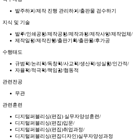
발주하기
제작 진행 관리하기
출판물 검수하기
지식 및 기술
발주
인쇄공정
제작공정
제작과정
제작사양
제작업체
제작일정
제작진행
출판기획
출판물
후가공
수행태도
규범적
논리적
독창적
사교적
생산적
성실함
인간적
자율적
적극적
책임감
협동적
관련전공
무관
관련훈련
디지털퍼블리싱(편집) 실무자양성훈련
디지털퍼블리싱(편집)입문
디지털퍼블리싱(편집)취업과정
디지털퍼블리싱(편집디자인)실무자양성과정