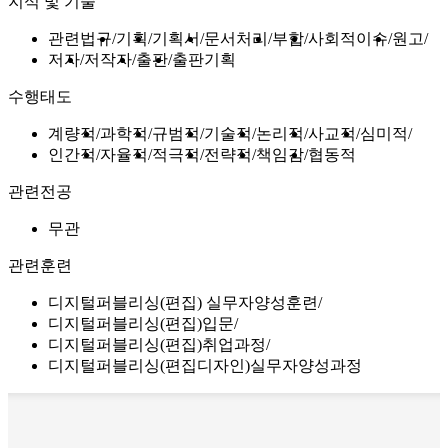
지식 및 기술
관련법규
기획
기획서
문서처리
부합
사회적이슈
원고
저자
저작자
출판
출판기획
수행태도
계량적
과학적
규범적
기술적
논리적
사교적
심미적
인간적
자율적
적극적
전략적
책임감
협동적
관련전공
무관
관련훈련
디지털퍼블리싱(편집) 실무자양성훈련
디지털퍼블리싱(편집)입문
디지털퍼블리싱(편집)취업과정
디지털퍼블리싱(편집디자인)실무자양성과정