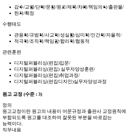
감수
교열
단락
문장
원고
제목
차례
책임의식
출판물
한자
확정
수행태도
관용적
규범적
사교적
성실함
심미적
인간적
자율적
적극적
조직적
책임감
합리적
협동적
관련훈련
디지털퍼블리싱(편집)입문
디지털퍼블리싱(편집) 실무자양성훈련
디지털퍼블리싱(편집)취업과정
디지털퍼블리싱(편집디자인)실무자양성과정
원고 교정
(수준 : 3)
정의
원고교정이란 원고의 내용이 어문규정과 출판사 교정원칙에
부합되도록 원고를 대조하여 잘못된 부분을 바로잡는
능력이다.
직무내용