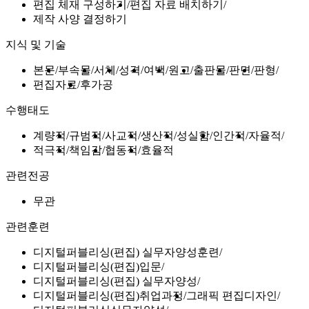
편집 체재 구성하기
편집 자료 배치하기
제작 사양 결정하기
지식 및 기술
본문
부속물
서체
성격
여백
원고
출판물
판면
판형
편집자료
후가공
수행태도
계량적
규범적
사교적
생산적
성실함
인간적
자율적
적극적
책임감
협동적
효율적
관련전공
무관
관련훈련
디지털퍼블리싱(편집) 실무자양성훈련
디지털퍼블리싱(편집)입문
디지털퍼블리싱(편집) 실무자양성
디지털퍼블리싱(편집)취업과정
그래픽 편집디자인