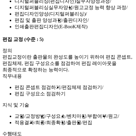
디지털퍼블리싱(편집디자인)실무자양성과정
디지털퍼블리싱실무자양성
원고교정 능력 향상 과정
편집디자인양성(디지털퍼블리싱)
편집 및 출판 양성과정
출판디자인
인쇄출판편집디자인(E-BooK제작)
편집 교정
(수준 : 5)
정의
편집교정이란 출판물의 완성도를 높이기 위하여 편집 콘셉트,
편집체제, 편집 구성요소를 점검하여 편집 레이아웃을
최종적으로 확정하는 능력이다.
직무내용
편집 콘셉트 점검하기
편집체제 점검하기
편집 구성요소 점검하기
지식 및 기술
교열
교정방법
구성요소
벤치마킹
부합여부
원고
적용결과
최종
최종확정
출판물
편집
수행태도