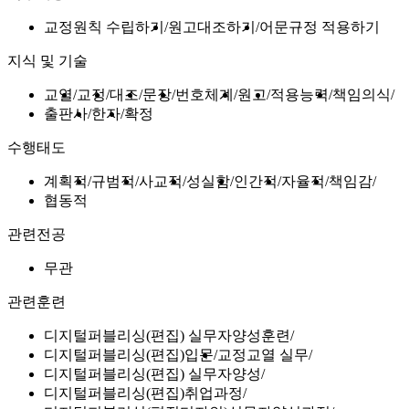
교정원칙 수립하기
원고대조하기
어문규정 적용하기
지식 및 기술
교열
교정
대조
문장
번호체계
원고
적용능력
책임의식
출판사
한자
확정
수행태도
계획적
규범적
사교적
성실함
인간적
자율적
책임감
협동적
관련전공
무관
관련훈련
디지털퍼블리싱(편집) 실무자양성훈련
디지털퍼블리싱(편집)입문
교정교열 실무
디지털퍼블리싱(편집) 실무자양성
디지털퍼블리싱(편집)취업과정