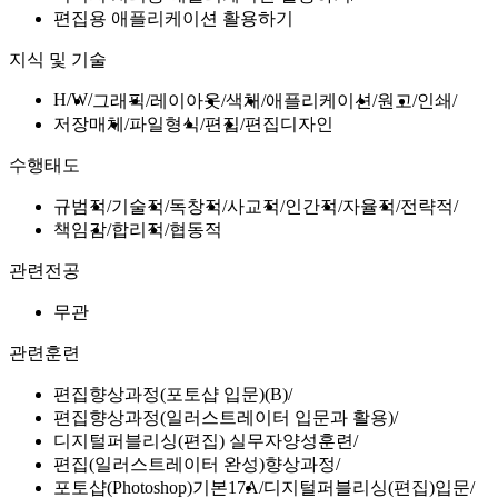
편집용 애플리케이션 활용하기
지식 및 기술
H/W
그래픽
레이아웃
색채
애플리케이션
원고
인쇄
저장매체
파일형식
편집
편집디자인
수행태도
규범적
기술적
독창적
사교적
인간적
자율적
전략적
책임감
합리적
협동적
관련전공
무관
관련훈련
편집향상과정(포토샵 입문)(B)
편집향상과정(일러스트레이터 입문과 활용)
디지털퍼블리싱(편집) 실무자양성훈련
편집(일러스트레이터 완성)향상과정
포토샵(Photoshop)기본17A
디지털퍼블리싱(편집)입문