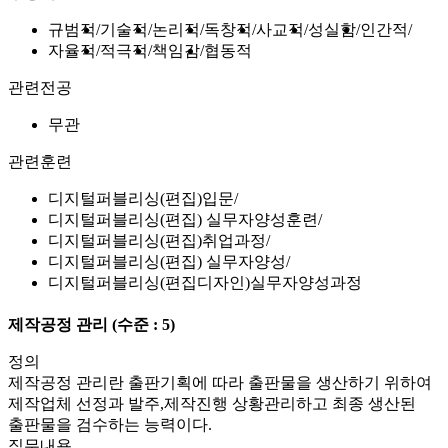
규범적
기술적
논리적
독창적
사교적
성실함
인간적
자율적
적극적
책임감
협동적
관련전공
무관
관련훈련
디지털퍼블리싱(편집)입문
디지털퍼블리싱(편집) 실무자양성훈련
디지털퍼블리싱(편집)취업과정
디지털퍼블리싱(편집) 실무자양성
디지털퍼블리싱(편집디자인)실무자양성과정
제작공정 관리
(수준 : 5)
정의
제작공정 관리란 출판기획에 따라 출판물을 생산하기 위하여
제작업체 선정과 발주,제작진행 상황관리하고 최종 생산된
출판물을 검수하는 능력이다.
직무내용