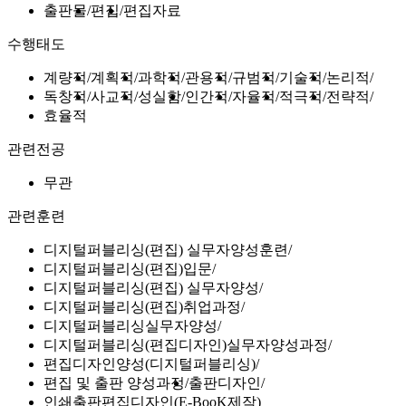
출판물
편집
편집자료
수행태도
계량적
계획적
과학적
관용적
규범적
기술적
논리적
독창적
사교적
성실함
인간적
자율적
적극적
전략적
효율적
관련전공
무관
관련훈련
디지털퍼블리싱(편집) 실무자양성훈련
디지털퍼블리싱(편집)입문
디지털퍼블리싱(편집) 실무자양성
디지털퍼블리싱(편집)취업과정
디지털퍼블리싱실무자양성
디지털퍼블리싱(편집디자인)실무자양성과정
편집디자인양성(디지털퍼블리싱)
편집 및 출판 양성과정
출판디자인
인쇄출판편집디자인(E-BooK제작)