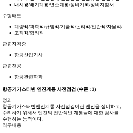
내시경
배기계통
연소계통
정비기록
정비지침서
수행태도
계량적
과학적
규범적
기술적
논리적
인간적
자율적
조직적
합리적
관련자격증
항공산업기사
관련전공
항공관련학과
항공기가스터빈 엔진계통 사전점검
(수준 : 3)
정의
항공기가스터빈엔진계통 사전점검이란 엔진을 정비하고,
수리하기 위해서 엔진의 전반적인 계통들에 대한 검사를
수행하는 능력이다.
직무내용