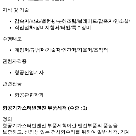
지식 및 기술
감속기
박스
밸런싱
분해조립
블래이드
압축기
연소실
작업절차
정비지침서
터빈
특수장비
수행태도
계량적
규범적
기술적
인간적
자율적
조직적
관련자격증
항공산업기사
관련전공
항공관련학과
항공기가스터빈엔진 부품세척
(수준 : 2)
정의
항공기가스터빈엔진 부품세척이란 엔진부품의 품질을
보증하고, 신뢰성 있는 검사와수리를 위하여 일반 세척, 기계