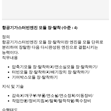
항공기가스터빈엔진 모듈 장·탈착
(수준 : 4)
정의
항공기가스터빈엔진 모듈 장·탈착이란 엔진을 모듈 단위로
분리하여 장탈한 다음 다시완성된 엔진으로 결합시키는
능력이다.
직무내용
압축기모듈 장·탈착하기
연소실모듈 장·탈착하기
터빈모듈 장·탈착하기
배기장치 장·탈착하기
기어박스모듈 장·탈착하기
지식 및 기술
감속기
개구부
부품
연소실
연소장치
이동장비
작업안전
정비지침서
탈착
탈착작업
특수장비
수행태도