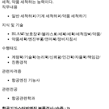
세척, 약품 세척하는 능력이다.
직무내용
일반 세척하기
기계 세척하기
약품 세척하기
지식 및 기술
BLAST
보호장구
블라스트
세제
세척
세척장비
약품
약품세척
엔진부품
연마재
정비지침서
수행태도
계량적
기술적
논리적
신뢰감
인간적
자율적
책임감
친환경적
관련자격증
항공엔진 기능사
관련전공
항공관련학과
항공기가스터빈엔진 부품검사
(수준 : 3)