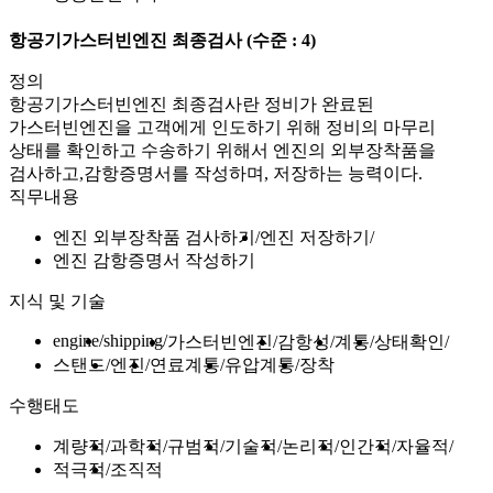
항공기가스터빈엔진 최종검사
(수준 : 4)
정의
항공기가스터빈엔진 최종검사란 정비가 완료된
가스터빈엔진을 고객에게 인도하기 위해 정비의 마무리
상태를 확인하고 수송하기 위해서 엔진의 외부장착품을
검사하고,감항증명서를 작성하며, 저장하는 능력이다.
직무내용
엔진 외부장착품 검사하기
엔진 저장하기
엔진 감항증명서 작성하기
지식 및 기술
engine
shipping
가스터빈엔진
감항성
계통
상태확인
스탠드
엔진
연료계통
유압계통
장착
수행태도
계량적
과학적
규범적
기술적
논리적
인간적
자율적
적극적
조직적