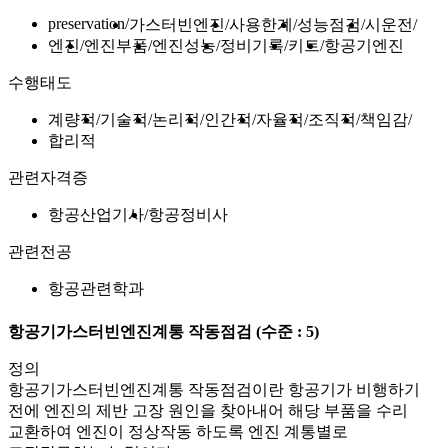
preservation
가스터빈엔진
사용한계
성능점검
시운전
엔진
엔진부품
엔진성능
정비기록
키트
항공기엔진
수행태도
계량적
기술적
논리적
인간적
자율적
조직적
책임감
합리적
관련자격증
항공산업기사
항공정비사
관련전공
항공관련학과
항공기가스터빈엔진계통 작동점검
(수준 : 5)
정의
항공기가스터빈엔진계통 작동점검이란 항공기가 비행하기
전에 엔진의 제반 고장 원인을 찾아내어 해당 부품을 수리
교환하여 엔진이 정상작동 하도록 엔진 계통별로