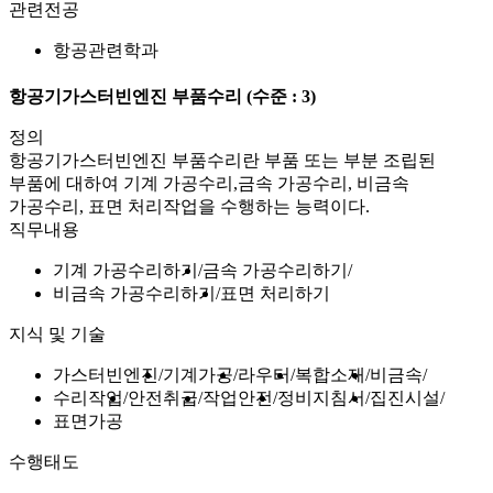
관련전공
항공관련학과
항공기가스터빈엔진 부품수리
(수준 : 3)
정의
항공기가스터빈엔진 부품수리란 부품 또는 부분 조립된
부품에 대하여 기계 가공수리,금속 가공수리, 비금속
가공수리, 표면 처리작업을 수행하는 능력이다.
직무내용
기계 가공수리하기
금속 가공수리하기
비금속 가공수리하기
표면 처리하기
지식 및 기술
가스터빈엔진
기계가공
라우터
복합소재
비금속
수리작업
안전취급
작업안전
정비지침서
집진시설
표면가공
수행태도