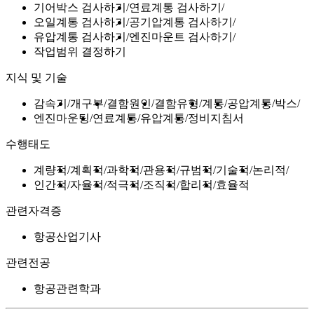
기어박스 검사하기
연료계통 검사하기
오일계통 검사하기
공기압계통 검사하기
유압계통 검사하기
엔진마운트 검사하기
작업범위 결정하기
지식 및 기술
감속기
개구부
결함원인
결함유형
계통
공압계통
박스
엔진마운팅
연료계통
유압계통
정비지침서
수행태도
계량적
계획적
과학적
관용적
규범적
기술적
논리적
인간적
자율적
적극적
조직적
합리적
효율적
관련자격증
항공산업기사
관련전공
항공관련학과