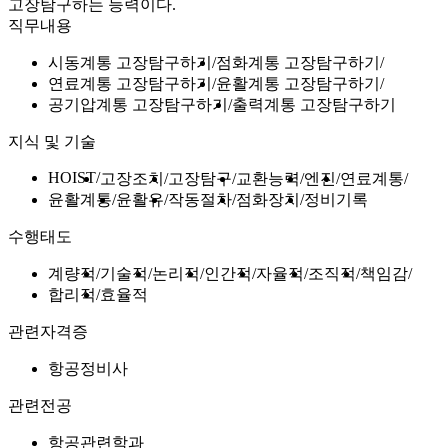
고장탐구하는 능력이다.
직무내용
시동계통 고장탐구하기
점화계통 고장탐구하기
연료계통 고장탐구하기
윤활계통 고장탐구하기
공기압계통 고장탐구하기
출력계통 고장탐구하기
지식 및 기술
HOIST
고장조치
고장탐구
교환능력
엔진
연료계통
윤활계통
윤활유
작동절차
점화장치
정비기록
수행태도
계량적
기술적
논리적
인간적
자율적
조직적
책임감
합리적
효율적
관련자격증
항공정비사
관련전공
항공관련학과