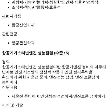
계량적
기술적
논리적
성실함
인간적
자율적
전략적
조직적
책임감
협동적
효율적
관련자격증
항공산업기사
관련전공
항공관련학과
항공기가스터빈엔진 성능점검
(수준 : 5)
정의
항공기가스터빈엔진 성능점검이란 항공기엔진 정비의 마무리
단계로 엔진 시스템의 정상적 작동과 엔진 정격추력을
확인하기 위한 시운전 준비, 엔진성능 점검, 엔진 보존정비
능력이다.
직무내용
시운전 준비하기
엔진성능 점검하기
엔진보존 정비하기
지식 및 기술