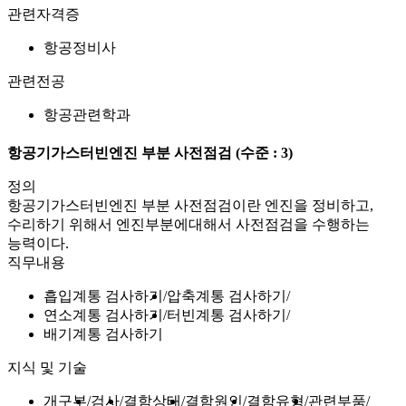
관련자격증
항공정비사
관련전공
항공관련학과
항공기가스터빈엔진 부분 사전점검
(수준 : 3)
정의
항공기가스터빈엔진 부분 사전점검이란 엔진을 정비하고,
수리하기 위해서 엔진부분에대해서 사전점검을 수행하는
능력이다.
직무내용
흡입계통 검사하기
압축계통 검사하기
연소계통 검사하기
터빈계통 검사하기
배기계통 검사하기
지식 및 기술
개구부
검사
결함상태
결함원인
결함유형
관련부품