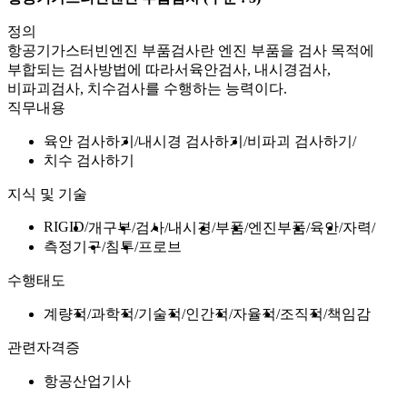
정의
항공기가스터빈엔진 부품검사란 엔진 부품을 검사 목적에
부합되는 검사방법에 따라서육안검사, 내시경검사,
비파괴검사, 치수검사를 수행하는 능력이다.
직무내용
육안 검사하기
내시경 검사하기
비파괴 검사하기
치수 검사하기
지식 및 기술
RIGID
개구부
검사
내시경
부품
엔진부품
육안
자력
측정기구
침투
프로브
수행태도
계량적
과학적
기술적
인간적
자율적
조직적
책임감
관련자격증
항공산업기사