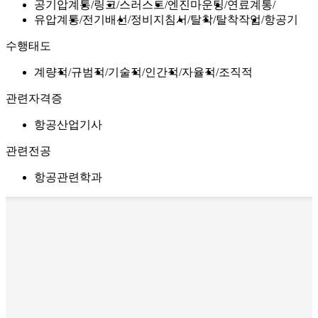
공기압계통
링크
스러스트
엔진마운팅
연료계통
유압계통
전기배선
정비지침서
탈착
탈착작업
항공기
수행태도
계량적
규범적
기술적
인간적
자율적
조직적
관련자격증
항공산업기사
관련전공
항공관련학과