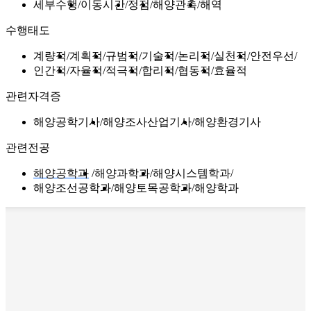
세부수행
이동시간
정점
해양관측
해역
수행태도
계량적
계획적
규범적
기술적
논리적
실천적
안전우선
인간적
자율적
적극적
합리적
협동적
효율적
관련자격증
해양공학기사
해양조사산업기사
해양환경기사
관련전공
해양공학과
해양과학과
해양시스템학과
해양조선공학과
해양토목공학과
해양학과