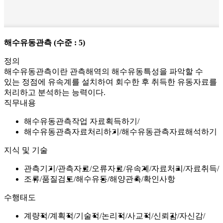
해수유동관측
(수준 : 5)
정의
해수유동관측이란 관측해역의 해수유동특성을 파악할 수
있는 정점에 유속계를 설치하여 회수한 후 취득한 유동자료를
처리하고 분석하는 능력이다.
직무내용
해수유동관측작업 자료획득하기
해수유동관측자료처리하기
해수유동관측자료해석하기
지식 및 기술
관측기기
관측자료
오류자료
유속계
자료처리
자료취득
조류
품질검토
해수유동
해양관측
확인사항
수행태도
계량적
계획적
기술적
논리적
사교적
신뢰감
자신감