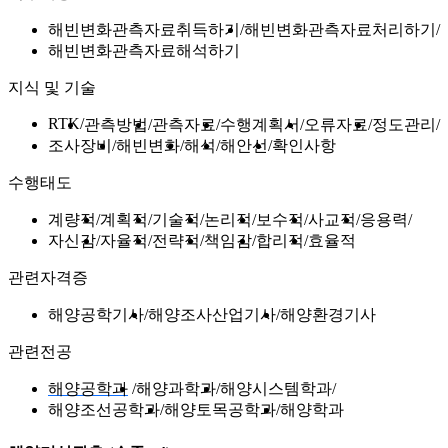
해빈변화관측자료취득하기
해빈변화관측자료처리하기
해빈변화관측자료해석하기
지식 및 기술
RTK
관측방법
관측자료
수행계획서
오류자료
정도관리
조사장비
해빈변화
해석
해안선
확인사항
수행태도
계량적
계획적
기술적
논리적
보수적
사교적
응용력
자신감
자율적
전략적
책임감
합리적
효율적
관련자격증
해양공학기사
해양조사산업기사
해양환경기사
관련전공
해양공학과
해양과학과
해양시스템학과
해양조선공학과
해양토목공학과
해양학과