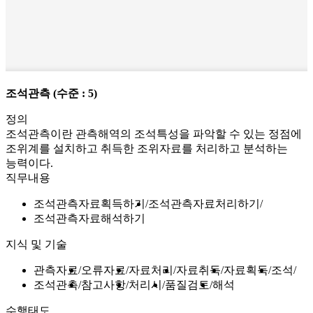
조석관측
(수준 : 5)
정의
조석관측이란 관측해역의 조석특성을 파악할 수 있는 정점에
조위계를 설치하고 취득한 조위자료를 처리하고 분석하는
능력이다.
직무내용
조석관측자료획득하기
조석관측자료처리하기
조석관측자료해석하기
지식 및 기술
관측자료
오류자료
자료처리
자료취득
자료획득
조석
조석관측
참고사항
처리시
품질검토
해석
수행태도