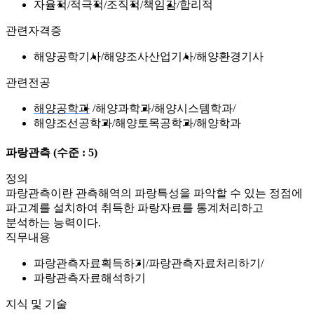
자율적
적극적
조직적
책임감
합리적
관련자격증
해양공학기사
해양조사산업기사
해양환경기사
관련전공
해양공학과
해양과학과
해양시스템학과
해양조선공학과
해양토목공학과
해양학과
파랑관측
(수준 : 5)
정의
파랑관측이란 관측해역의 파랑특성을 파악할 수 있는 정점에
파고계를 설치하여 취득한 파랑자료를 통계처리하고
분석하는 능력이다.
직무내용
파랑관측자료획득하기
파랑관측자료처리하기
파랑관측자료해석하기
지식 및 기술