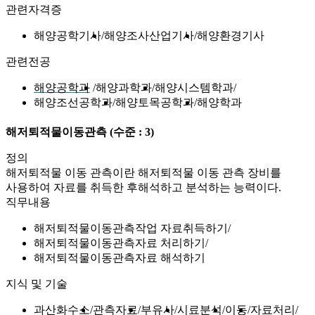
관련자격증
해양공학기사
해양조사산업기사
해양환경기사
관련전공
해양공학과
해양과학과
해양시스템학과
해양조선공학과
해양토목공학과
해양학과
해저퇴적물이동관측
(수준 : 3)
정의
해저퇴적물 이동 관측이란 해저퇴적물 이동 관측 장비를
사용하여 자료를 취득한 후해석하고 분석하는 능력이다.
직무내용
해저퇴적물이동관측작업 자료취득하기
해저퇴적물이동관측자료 처리하기
해저퇴적물이동관측자료 해석하기
지식 및 기술
과산화수소
관측자료
부유사
시료분석
이동
자료처리