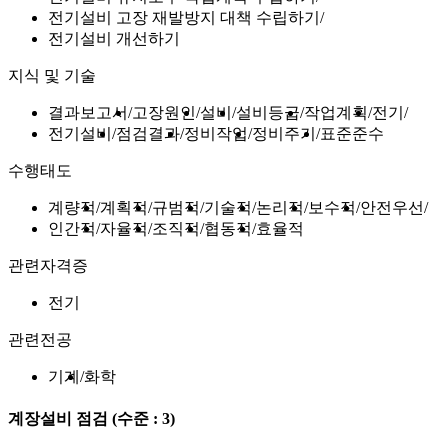
전기설비 고장 재발방지 대책 수립하기
전기설비 개선하기
지식 및 기술
결과보고서
고장원인
설비
설비등급
작업계획
전기
전기설비
점검결과
정비작업
정비주기
표준준수
수행태도
계량적
계획적
규범적
기술적
논리적
보수적
안전우선
인간적
자율적
조직적
협동적
효율적
관련자격증
전기
관련전공
기계
화학
계장설비 점검
(수준 : 3)