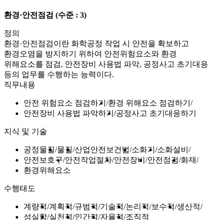
환경·안전점검
(수준 : 3)
정의
환경·안전점검이란 화학공정 작업 시 안전을 확보하고
환경오염을 방지하기 위하여 안전위험요소와 환경
위해요소를 점검, 안전장비 사용법 파악, 공정사고 초기대응
등의 업무를 수행하는 능력이다.
직무내용
안전 위험요소 점검하기
환경 위해요소 점검하기
안전장비 사용법 파악하기
공정사고 초기대응하기
지식 및 기술
공정물질
물질
산업안전보건법
소화기
소화설비
안전보호구
안전작업절차
안전장비
안전점검
화재
환경위해요소
수행태도
계량적
계획적
규범적
기술적
논리적
보수적
생산적
성실함
실천적
인간적
자율적
조직적