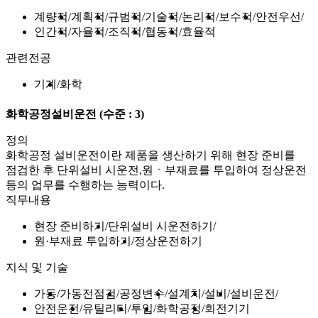
계량적
계획적
규범적
기술적
논리적
보수적
안전우선
인간적
자율적
조직적
협동적
효율적
관련전공
기계
화학
화학공정설비운전
(수준 : 3)
정의
화학공정 설비운전이란 제품을 생산하기 위해 현장 준비를
점검한 후 단위설비 시운전,원ㆍ부재료를 투입하여 정상운전
등의 업무를 수행하는 능력이다.
직무내용
현장 준비하기
단위설비 시운전하기
원·부재료 투입하기
정상운전하기
지식 및 기술
가동
가동전점검
공정변수
설계치
설비
설비운전
안전운전
유틸리티
투입
화학공정
회전기기