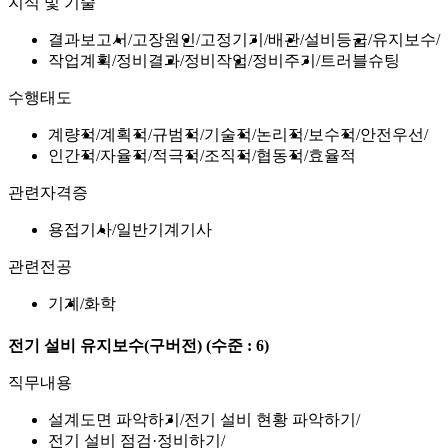
지식 및 기술
결과보고서
고장원인
고정기기
배관
설비등급
유지보수
작업계획
정비결과
정비작업
정비주기
트러블슈팅
수행태도
계량적
계획적
규범적
기술적
논리적
보수적
안전우선
인간적
자율적
적극적
조직적
협동적
효율적
관련자격증
용접기사
일반기계기사
관련전공
기계
화학
전기 설비 유지보수(구버전)
(수준 : 6)
직무내용
설계도면 파악하기
전기 설비 현황 파악하기
전기 설비 점검·정비하기