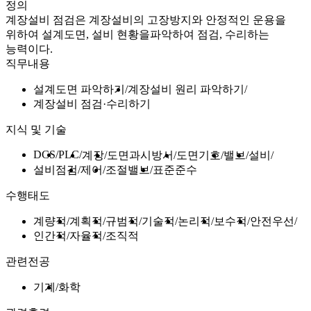
정의
계장설비 점검은 계장설비의 고장방지와 안정적인 운용을
위하여 설계도면, 설비 현황을파악하여 점검, 수리하는
능력이다.
직무내용
설계도면 파악하기
계장설비 원리 파악하기
계장설비 점검·수리하기
지식 및 기술
DCS
PLC
계장
도면과시방서
도면기호
밸브
설비
설비점검
제어
조절밸브
표준준수
수행태도
계량적
계획적
규범적
기술적
논리적
보수적
안전우선
인간적
자율적
조직적
관련전공
기계
화학