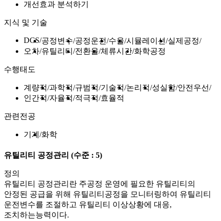
개선효과 분석하기
지식 및 기술
DCS
공정변수
공정운전
수율
시뮬레이션
실제공정
오차
유틸리티
전환율
체류시간
화학공정
수행태도
계량적
과학적
규범적
기술적
논리적
성실함
안전우선
인간적
자율적
적극적
효율적
관련전공
기계
화학
유틸리티 공정관리
(수준 : 5)
정의
유틸리티 공정관리란 주공정 운영에 필요한 유틸리티의
안정된 공급을 위해 유틸리티공정을 모니터링하여 유틸리티
운전변수를 조절하고 유틸리티 이상상황에 대응,
조치하는능력이다.