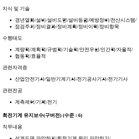
지식 및 기술
경년열화
설비
설비도면
설비등급
예방정비
전산시스템
점검주기
정비결과
정비계획
정비이력
정비항목
수행태도
계량적
계획적
규범적
기술적
안전우선
인간적
자율적
협동적
효율적
관련자격증
산업안전기사
일반기계기사
전기공사기사
전기기사
관련전공
계측제어
기계
전기
회전기계 유지보수(구버전)
(수준 : 6)
직무내용
설계도면 파악하기
회전기계 원리 파악하기