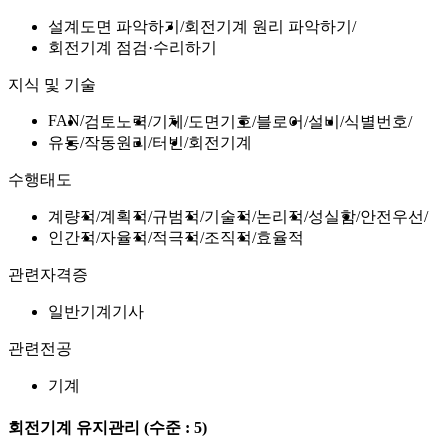
설계도면 파악하기
회전기계 원리 파악하기
회전기계 점검·수리하기
지식 및 기술
FAN
검토노력
기체
도면기호
블로어
설비
식별번호
유동
작동원리
터빈
회전기계
수행태도
계량적
계획적
규범적
기술적
논리적
성실함
안전우선
인간적
자율적
적극적
조직적
효율적
관련자격증
일반기계기사
관련전공
기계
회전기계 유지관리
(수준 : 5)