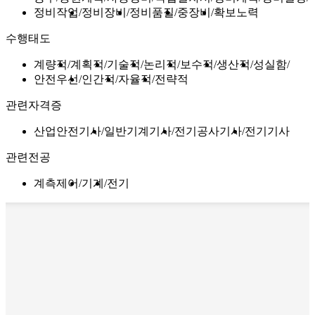
정비작업
정비장비
정비품질
중장비
확보노력
수행태도
계량적
계획적
기술적
논리적
보수적
생산적
성실함
안전우선
인간적
자율적
전략적
관련자격증
산업안전기사
일반기계기사
전기공사기사
전기기사
관련전공
계측제어
기계
전기