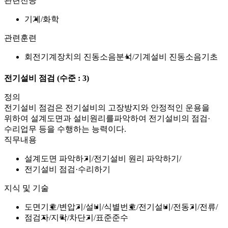
관련전공
기계
화학
관련훈련
회전기계장치의 진동소음분석
기계설비 진동소음기초
전기설비 점검
(수준 : 3)
정의
전기설비 점검은 전기설비의 고장방지와 안정적인 운용을
위하여 설계도면과 설비원리를파악하여 전기설비의 점검·
수리업무 등을 수행하는 능력이다.
직무내용
설계도면 파악하기
전기설비 원리 파악하기
전기설비 점검·수리하기
지식 및 기술
도면기호
변압기
설비
식별번호
전기설비
전동기
전류
점검자
지락
차단기
표준준수