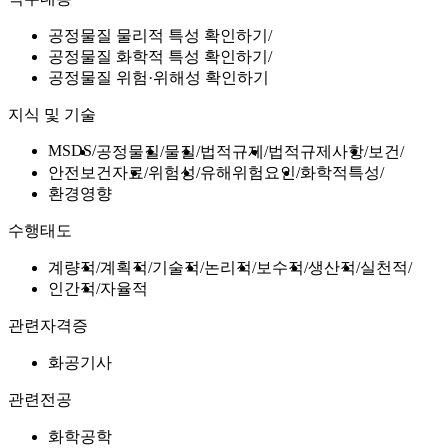
공정물질 물리적 특성 확인하기
공정물질 화학적 특성 확인하기
공정물질 위험·위해성 확인하기
지식 및 기술
MSDS
공정물질
물질
법적규제
법적규제사항
보건
안전보건자료
위험성
유해위험요인
화학적특성
환경영향
수행태도
계량적
계획적
기술적
논리적
보수적
생산적
실천적
인간적
자율적
관련자격증
화공기사
관련전공
화학공학