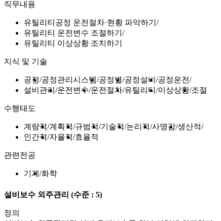
직무내용
유틸리티공정 운전절차·현황 파악하기
유틸리티 운전변수 조절하기
유틸리티 이상상황 조치하기
지식 및 기술
공정
공정관리시스템
공정별
공정설비
공정운전
설비관리
운전변수
운전절차
유틸리티
이상상황
조절
수행태도
계량적
계획적
규범적
기술적
논리적
사명감
생산적
인간적
자율적
효율적
관련전공
기계
화학
설비보수 외주관리
(수준 : 5)
정의