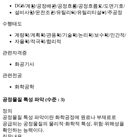
DCS
계장
공정배관
공정흐름
공정흐름도
도면기호
설비사양
운전조건
유틸리티
유틸리티설비
주공정
수행태도
계량적
계획적
관용적
기술적
논리적
보수적
인간적
자율적
적극적
합리적
관련자격증
화공기사
관련전공
화학공학
공정물질 특성 파악
(수준 : 3)
정의
공정물질 특성 파악이란 화학공정에 원료나 부재료로
공급되는 공정물질의 물리적·화학적 특성, 위험·위해성을
확인하는 능력이다.
직무내용