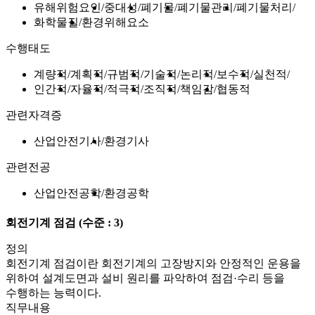
유해위험요인
중대성
폐기물
폐기물관리
폐기물처리
화학물질
환경위해요소
수행태도
계량적
계획적
규범적
기술적
논리적
보수적
실천적
인간적
자율적
적극적
조직적
책임감
협동적
관련자격증
산업안전기사
환경기사
관련전공
산업안전공학
환경공학
회전기계 점검
(수준 : 3)
정의
회전기계 점검이란 회전기계의 고장방지와 안정적인 운용을
위하여 설계도면과 설비 원리를 파악하여 점검·수리 등을
수행하는 능력이다.
직무내용