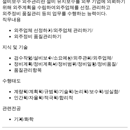
설비보수 외주관리란 설비 유지보수를 외부 기업에 의뢰하기
위해 외주계획을 수립하여외주업체를 선정, 관리하고
외주정비 품질관리 등의 업무를 수행하는 능력이다.
직무내용
외주업체 선정하기
외주업체 관리하기
외주정비 품질관리하기
지식 및 기술
검수작업
설비보수
소요예산
외주관리
외주업체
정비계획
정비계획서
정비범위
정비일정
정비품질
품질관리항목
수행태도
계량적
계획적
규범적
기술적
논리적
보수적
성실함
인간적
자율적
적극적
합리적
관련전공
기계
화학