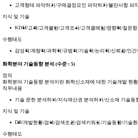
고객형태 파악하기
구매결정요인 파악하기
불만사항 파
지식 및 기술
KDM
고객
고객불만
고객조사
고객클레임
영향력
질문항
수행태도
감성적
계량적
과학적
규범적
기술적
논리적
신뢰감
인간
화학분야 기술동향 분석
(수준 : 5)
정의
화학분야 기술동향 분석이란 화학신소재에 대한 기술개발 현황
직무내용
기술 문헌 분석하기
지식재산권 분석하기
신소재 기술동
지식 및 기술
DB
개발현황
검색
검색조건
검색키워드
기술동향
기술환
수행태도