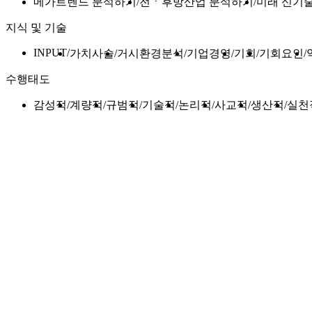
메가트렌드 분석하기
전ㆍ후방산업 분석하기
미래 신기
지식 및 기술
INPUT
가치사슬
거시환경분석
기업경영
기회
기회요인
수행태도
감성적
계량적
규범적
기술적
논리적
사교적
생산적
실천