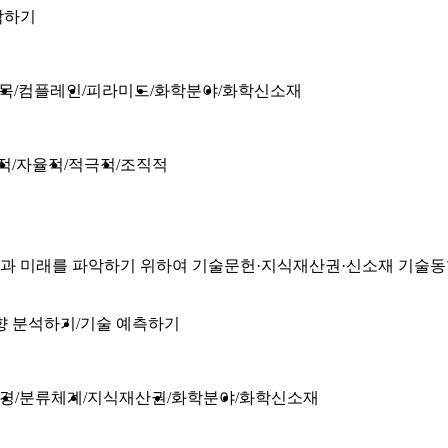
악하기
목
컴플레인
피라미드
화학분야
화학신소재
적
자율적
적극적
조직적
과 미래를 파악하기 위하여 기술문헌·지식재산권·신소재 기술동
향 분석하기
기술 예측하기
경
분류체계
지식재산권
화학분야
화학신소재