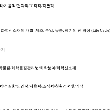
적
자율적
전략적
조직적
직관적
재의 개발, 제조, 수입, 유통, 폐기의 전 과정 (Life Cyc
하기
학물질
화학물질관리법
화학분야
화학신소재
적
성실함
인간적
자율적
조직적
친환경적
합리적