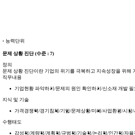
능력단위
문제 상황 진단
(수준 : 7)
정의
문제 상황 진단이란 기업의 위기를 극복하고 지속성장을 위해 
직무내용
기업현황 파악하기
문제의 원인 확인하기
신소재 개발 
지식 및 기술
가격경쟁력
경기침체
기업
문제상황
미래
사업환경
시장
수행태도
감성적
계량적
계획적
규범적
기술적
논리적
인간적
자율