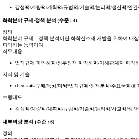
감성적
계량적
계획적
규범적
기술적
논리적
생산적
인간
화학분야 규제·정책 분석
(수준 : 4)
정의
화학분야 규제ㆍ정책 분석이란 화학신소재 개발을 위하여 대상 화학신소
파악하는 능력이다.
직무내용
법적규제 파악하기
정부정책 파악하기
이해관계자 파악
지식 및 기술
chemicals
규제
독성
마약
법적규제
정책분석
주요국가
화
수행태도
감성적
계량적
계획적
규범적
기술적
논리적
사교적
생산
내부역량 분석
(수준 : 6)
정의