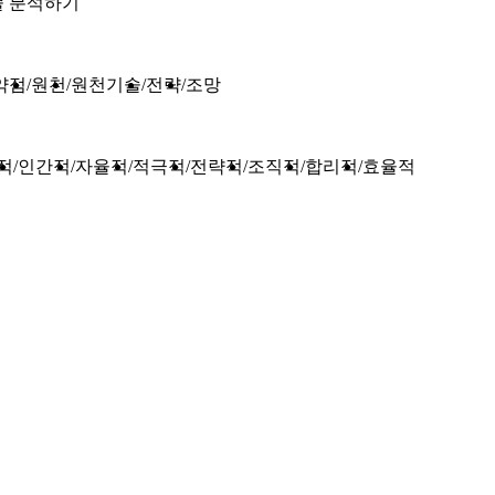
술 분석하기
약점
원천
원천기술
전략
조망
적
인간적
자율적
적극적
전략적
조직적
합리적
효율적