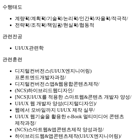
수행태도
계량적
계획적
기술적
논리적
인간적
자율적
적극적
전략적
조직적
책임감
현실적
협동적
관련전공
UI/UX관련학
관련훈련
디지털컨버전스(UI/UX엔지니어링)
프론트엔드개발자과정
디지털컨버전스앱&웹융합콘텐츠제작
(NCS)하이브리드웹디자인
[NCS]UI/UX를 적용한 스마트웹&콘텐츠 개발자 양성
UI/UX 웹 개발자 양성(디지털디자인)
웹에서 모바일까지 UI/UX 제작 실무
UI/UX 웹기술을 활용한 e-Book 멀티미디어 콘텐츠
제작과정
(NCS)스마트웹&앱콘텐츠제작 양성과정
하이브리드웹&앱콘텐츠제작(UI/UX엔지니어링)