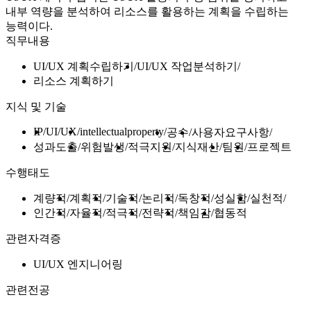
내부 역량을 분석하여 리소스를 활용하는 계획을 수립하는
능력이다.
직무내용
UI/UX 계획수립하기
UI/UX 작업분석하기
리소스 계획하기
지식 및 기술
IP
UI/UX
intellectualproperty
공수
사용자요구사항
성과도출
위험발생
적극지원
지식재산
팀원
프로젝트
수행태도
계량적
계획적
기술적
논리적
독창적
성실함
실천적
인간적
자율적
적극적
전략적
책임감
협동적
관련자격증
UI/UX 엔지니어링
관련전공