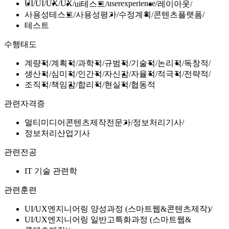
UI
UI/UX
UX
userexperience
ui테스트
레이아웃
사용성테스트
사용성평가
수정계획
콘텐츠플랫폼
테스트
수행태도
계량적
계획적
과학적
규범적
기술적
논리적
독창적
생산적
심미적
인간적
자신감
자율적
적극적
전략적
조직적
책임감
합리적
현실적
협동적
관련자격증
멀티미디어콘텐츠제작전문가
정보처리기사
정보처리산업기사
관련전공
IT 기술 관련학
관련훈련
UI/UX엔지니어링 양성과정 (스마트웹&콘텐츠제작)
UI/UX엔지니어링 일반고특화과정 (스마트웹&