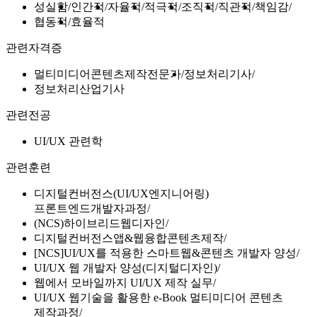
성실함
인간적
자율적
적극적
조직적
직관적
책임감
협동적
효율적
관련자격증
멀티미디어콘텐츠제작전문가
정보처리기사
정보처리산업기사
관련전공
UI/UX 관련학
관련훈련
디지털컨버전스(UI/UX엔지니어링)
프론트엔드개발자과정
(NCS)하이브리드웹디자인
디지털컨버전스앱&웹융합콘텐츠제작
[NCS]UI/UX를 적용한 스마트웹&콘텐츠 개발자 양성
UI/UX 웹 개발자 양성(디지털디자인)
웹에서 모바일까지 UI/UX 제작 실무
UI/UX 웹기술을 활용한 e-Book 멀티미디어 콘텐츠
제작과정