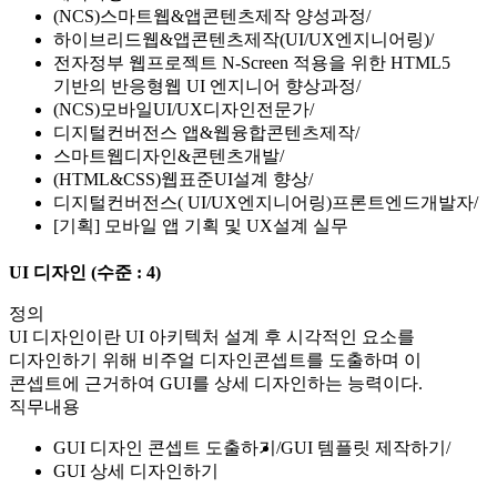
(NCS)스마트웹&앱콘텐츠제작 양성과정
하이브리드웹&앱콘텐츠제작(UI/UX엔지니어링)
전자정부 웹프로젝트 N-Screen 적용을 위한 HTML5
기반의 반응형웹 UI 엔지니어 향상과정
(NCS)모바일UI/UX디자인전문가
디지털컨버전스 앱&웹융합콘텐츠제작
스마트웹디자인&콘텐츠개발
(HTML&CSS)웹표준UI설계 향상
디지털컨버전스( UI/UX엔지니어링)프론트엔드개발자
[기획] 모바일 앱 기획 및 UX설계 실무
UI 디자인
(수준 : 4)
정의
UI 디자인이란 UI 아키텍처 설계 후 시각적인 요소를
디자인하기 위해 비주얼 디자인콘셉트를 도출하며 이
콘셉트에 근거하여 GUI를 상세 디자인하는 능력이다.
직무내용
GUI 디자인 콘셉트 도출하기
GUI 템플릿 제작하기
GUI 상세 디자인하기