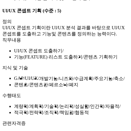
UI/UX 콘셉트 기획
(수준 : 5)
정의
UI/UX 콘셉트 기획이란 UI/UX 분석 결과를 바탕으로 UI/UX
콘셉트를 도출하고 기능및 콘텐츠를 정의하는 능력이다.
직무내용
UI/UX 콘셉트 도출하기
기능(FEATURE) 리스트 도출하기
콘텐츠 기획하기
지식 및 기술
GAP
UI/UX
개발기능
니즈와
수급계획
주요기능
축소
콘텐츠
콘텐츠간
페르소나
폐지
수행태도
계량적
계획적
기술적
논리적
성실함
인간적
자율적
적극적
전략적
조직적
책임감
협동적
관련자격증