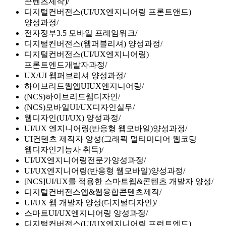
콘텐츠제작)
디지털컨버전스(UI/UX엔지니어링 프론트앤드)
양성과정
전자정부3.5 모바일 프레임워크
디지털컨버전스(웹퍼블리셔) 양성과정
디지털컨버전스(UI/UX엔지니어링)
프론트엔드개발자과정
UX/UI 웹퍼브리셔 양성과정
하이브리드웹앱UIUX엔지니어링
(NCS)하이브리드웹디자인
(NCS)모바일UI/UX디자인실무
웹디자인(UI/UX) 양성과정
UI/UX 엔지니어링(반응형 웹모바일)양성과정
UI컨텐츠 제작자 양성(그래픽 멀티미디어 웹코딩
웹디자인기능사 취득)
UI/UX엔지니어링전문가양성과정
UI/UX엔지니어링(반응형 웹모바일)양성과정
[NCS]UI/UX를 적용한 스마트웹&콘텐츠 개발자 양성
디지털컨버전스앱&웹융합콘텐츠제작
UI/UX 웹 개발자 양성(디지털디자인)
스마트UI/UX엔지니어링 양성과정
디지털컨버전스(UI/UX엔지니어링 프런트엔드)