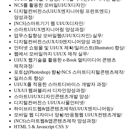
NCS를 활용한 모바일UI/UX디자인
디지털컨버전스(UI/UX엔지니어링 프런트엔드)
양성과정
[NCS]스마트기기 웹 UI/UX디자인
스마트UI/UX엔지니어링 양성과정
업무스킬향상 모바일웹(UI/UX디자인) 실무
디지털컨버전스(UX/UI)엔지니어양성 과정
인터넷 쇼핑몰 및 UI/UX 제작
일러스트(Illustrator) 향상
웹에서 모바일까지 UI/UX 제작 실무
UI/UX 웹기술을 활용한 e-Book 멀티미디어 콘텐츠
제작과정
포토샵(Photoshop) 향상
NCS 스마트디지털콘텐츠제작
일러스트 향상
UI/UX를 적용한 스마트디바이스 개발자 과정
UX/UI 웹퍼블리셔 디자인양성과정
스마트UI/UX디자인콘텐츠개발 양성
디지털컨버전스 UI/UX사물인터넷
하이브리드웹&앱콘텐츠제작(UI/UX엔지니어링)
모바일 웹 디자이너 양성
반응형웹 UI/UX컨텐츠개발
(NCS)스마트웹&앱콘텐츠제작 양성과정
HTML 5 & Javascript CSS 3