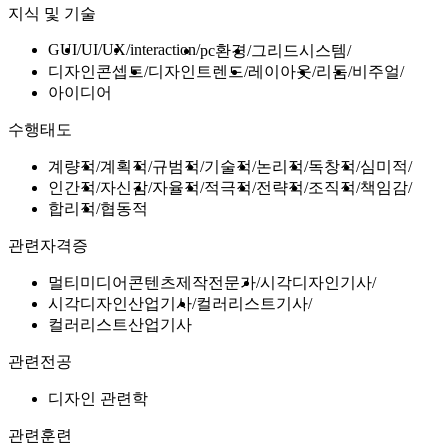
지식 및 기술
GUI
UI/UX
interaction
pc환경
그리드시스템
디자인콘셉트
디자인트렌드
레이아웃
리듬
비주얼
아이디어
수행태도
계량적
계획적
규범적
기술적
논리적
독창적
심미적
인간적
자신감
자율적
적극적
전략적
조직적
책임감
합리적
협동적
관련자격증
멀티미디어콘텐츠제작전문가
시각디자인기사
시각디자인산업기사
컬러리스트기사
컬러리스트산업기사
관련전공
디자인 관련학
관련훈련