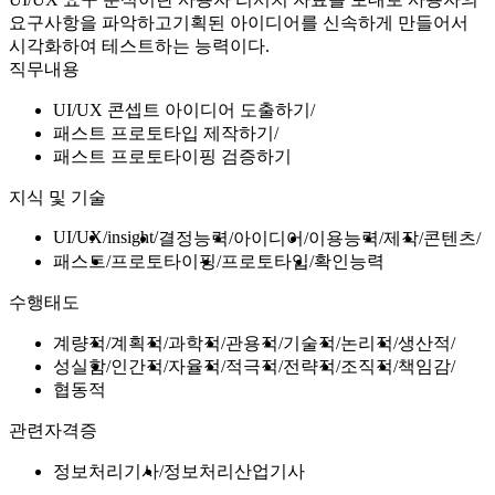
요구사항을 파악하고기획된 아이디어를 신속하게 만들어서
시각화하여 테스트하는 능력이다.
직무내용
UI/UX 콘셉트 아이디어 도출하기
패스트 프로토타입 제작하기
패스트 프로토타이핑 검증하기
지식 및 기술
UI/UX
insight
결정능력
아이디어
이용능력
제작
콘텐츠
패스트
프로토타이핑
프로토타입
확인능력
수행태도
계량적
계획적
과학적
관용적
기술적
논리적
생산적
성실함
인간적
자율적
적극적
전략적
조직적
책임감
협동적
관련자격증
정보처리기사
정보처리산업기사