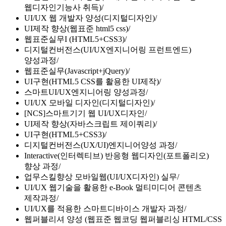
웹디자인기능사 취득)
UI/UX 웹 개발자 양성(디지털디자인)
UI제작 향상(웹표준 html5 css)
웹표준실무I (HTML5+CSS3)
디지털컨버전스(UI/UX엔지니어링 프런트엔드)
양성과정
웹표준실무(Javascript+jQuery)
UI구현(HTML5 CSS를 활용한 UI제작)
스마트UI/UX엔지니어링 양성과정
UI/UX 모바일 디자인(디지털디자인)
[NCS]스마트기기 웹 UI/UX디자인
UI제작 향상(자바스크립트 제이쿼리)
UI구현(HTML5+CSS3)
디지털컨버전스(UX/UI)엔지니어양성 과정
Interactive(인터렉티브) 반응형 웹디자인(포트폴리오)
향상 과정
업무스킬향상 모바일웹(UI/UX디자인) 실무
UI/UX 웹기술을 활용한 e-Book 멀티미디어 콘텐츠
제작과정
UI/UX를 적용한 스마트디바이스 개발자 과정
웹퍼블리셔 양성 (웹표준 웹코딩 웹퍼블리싱 HTML/CSS