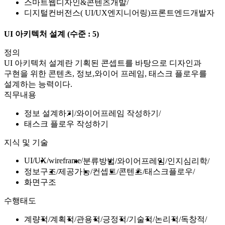
스마트웹디자인&콘텐츠개발
디지털컨버전스( UI/UX엔지니어링)프론트엔드개발자
UI 아키텍처 설계
(수준 : 5)
정의
UI 아키텍처 설계란 기획된 콘셉트를 바탕으로 디자인과
구현을 위한 콘텐츠, 정보,와이어 프레임, 태스크 플로우를
설계하는 능력이다.
직무내용
정보 설계하기
와이어프레임 작성하기
태스크 플로우 작성하기
지식 및 기술
UI/UX
wireframe
분류방법
와이어프레임
인지심리학
정보구조
제공가능
컨셉트
콘텐츠
태스크플로우
화면구조
수행태도
계량적
계획적
관용적
긍정적
기술적
논리적
독창적