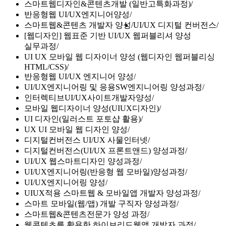
스마트웹디자인&콘텐츠개발 (일반고특화과정)
반응형웹 UI/UX엔지니어양성
스마트웹&콘텐츠 개발자 양성
UI/UX 디지털 컨버전스
[웹디자인] 웹표준 기반 UI/UX 웹퍼블리셔 양성
실무과정
UI UX 모바일 웹 디자이너 양성 (웹디자인 웹퍼블리싱
HTML/CSS)
반응형웹 UI/UX 엔지니어 양성
UI/UX엔지니어링 및 응용SW엔지니어링 양성과정
인터렉티브UI/UX사이트개발자양성
모바일 웹디자이너 양성(UIUX디자인)
UI 디자인(일러스트 포토샵 활용)
UX UI 모바일 웹 디자인 양성
디지털컨버전스 UI/UX 사물인터넷
디지털컨버전스(UI/UX 프론트앤드) 양성과정
UI/UX 웹스마트디자인 양성과정
UI/UX엔지니어링(반응형 웹 모바일)양성과정
UI/UX엔지니어링 양성
UIUX적용 스마트웹 & 모바일앱 개발자 양성과정
스마트 모바일(웹/앱) 개발 구직자 양성과정
스마트웹&콘텐츠전문가 양성 과정
웹콘텐츠를 활용한 하이브리드웹앱 개발자 과정