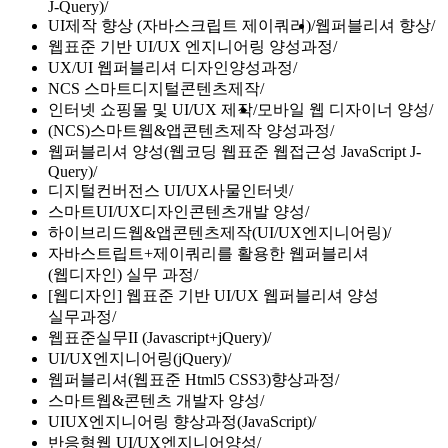
J-Query)
UI제작 향상 (자바스크립트 제이쿼리)
웹퍼블리셔 향상
웹표준 기반 UI/UX 엔지니어링 양성과정
UX/UI 웹퍼블리셔 디자인양성과정
NCS 스마트디지털콘텐츠제작
인터넷 쇼핑몰 및 UI/UX 제작
모바일 웹 디자이너 양성
(NCS)스마트웹&앱콘텐츠제작 양성과정
웹퍼블리셔 양성(웹코딩 웹표준 웹접근성 JavaScript J-
Query)
디지털컨버전스 UI/UX사물인터넷
스마트UI/UX디자인콘텐츠개발 양성
하이브리드웹&앱콘텐츠제작(UI/UX엔지니어링)
자바스트립트+제이쿼리를 활용한 웹퍼블리셔
(웹디자인) 실무 과정
[웹디자인] 웹표준 기반 UI/UX 웹퍼블리셔 양성
실무과정
웹표준실무II (Javascript+jQuery)
UI/UX엔지니어링(jQuery)
웹퍼블리셔(웹표준 Html5 CSS3)향상과정
스마트웹&콘텐츠 개발자 양성
UIUX엔지니어링 향상과정(JavaScript)
반응형웹 UI/UX엔지니어양성