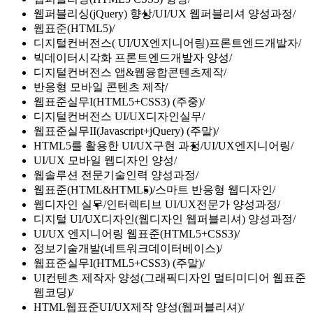
웹퍼블리싱(jQuery) 향상
UI/UX 웹퍼블리셔 양성과정
웹표준(HTML5)
디지털컨버전스( UI/UX엔지니어링)프론트엔드개발자
빅데이터시각화 프론트엔드개발자 양성
디지털컨버전스 앱&웹융합콘텐츠제작
반응형 모바일 콘텐츠 제작
웹표준실무I(HTML5+CSS3) (주중)
디지털컨버전스 UI/UX디자인실무
웹표준실무II(Javascript+jQuery) (주말)
HTML5를 활용한 UI/UX구현 과정
UI/UX엔지니어링
UI/UX 모바일 웹디자인 양성
웹솔루션 전문기술인력 양성과정
웹표준(HTML&HTML5)
스마트 반응형 웹디자인
웹디자인 실무
인터렉티브 UI/UX전문가 양성과정
디지털 UI/UX디자인(웹디자인 웹퍼블리셔) 양성과정
UI/UX 엔지니어링 웹표준(HTML5+CSS3)
정보기술개발(네트워크데이터베이스)
웹표준실무I(HTML5+CSS3) (주말)
UI컨텐츠 제작자 양성(그래픽디자인 멀티미디어 웹표준
웹코딩)
HTML웹표준UI/UX제작 양성(웹퍼블리셔)