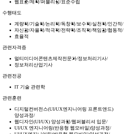
웹표준
제작
퍼블리싱
표준수립
수행태도
계량적
기술적
논리적
독창적
보수적
실천적
인간적
자신감
자율적
적극적
전략적
조직적
책임감
협동적
효율적
관련자격증
멀티미디어콘텐츠제작전문가
정보처리기사
정보처리산업기사
관련전공
IT 기술 관련학
관련훈련
디지털컨버전스(UI/UX엔지니어링 프론트앤드)
양성과정
웹디자인(UI/UX) 양성과정
웹퍼블리셔 입문
UI/UX 엔지니어링(반응형 웹모바일)양성과정