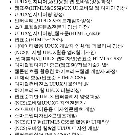
UI/UX엔지니어링(반응형 웹 모바일)양성과정
웹표준(HTML5&CSS3)
UX UI 모바일 웹 디자인 양성
UI/UX엔지니어링 양성
인터렉티브UI/UX사이트개발자양성
스마트웹&콘텐츠전문가 양성 과정
UI UX엔지니어링_웹표준(HTML5_css3)
웹표준(HTML5+CSS3)
빅데이터활용 UI/UX 개발자 양성
웹 퍼블리셔 양성
(NCS)디지털 UI/UX활용 앱&웹디자인
[웹퍼블리셔] UIUX 웹디자인(웹표준 HTML5 CSS)
디지털웹디자인 중급(웹표준)
정보기술개발
웹콘텐츠를 활용한 하이브리드웹앱 개발자 과정
UI제작 향상(웹표준 HTML5 CSS)
디지털컨버젼스 UI/UX사물인터넷
하이브리드 웹 UI/UX 퍼블리싱
웹표준기반 UI/UX 웹퍼블리셔 양성과정
(NCS)모바일UI/UX디자인전문가
스마트미디어응용 디자인콘텐츠 개발
스마트웹디자인&콘텐츠개발
(NCS)UI구현(HTML5 CSS를 활용한 UI제작)
(NCS)모바일 웹&앱 UI/UX 디자인 개발
웹퍼블리싱(HTML5 CSS3) 향상