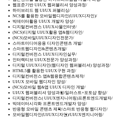
웹표준기반 UI/UX 웹퍼블리셔 양성과정
하이브리드 웹 UI/UX 퍼블리싱
NCS를 활용한 모바일웹디자인(UI/UX디자인)
빅데이터활용 UI/UX 개발자 양성
디지털컨버젼스 UI/UX사물인터넷
(NCS)디지털 UI/UX활용 앱&웹디자인
(NCS)모바일UI/UX디자인전문가
스마트미디어응용 디자인콘텐츠 개발
스마트웹디자인&콘텐츠개발
디지털컨버전스 UI/UX디자인실무
인터렉티브 UI/UX전문가 양성과정
디지털 UI/UX디자인(웹디자인 웹퍼블리셔) 양성과정
HTML5를 활용한 UI/UX구현 과정
디지털컨버전스 앱&웹융합콘텐츠제작
UI/UX 모바일 웹디자인 양성
(NCS)모바일 웹&앱 UI/UX 디자인 개발
UI/UX 웹퍼블리셔 양성과정
일러스트+포토샵 향상
디지털컨버전스( UI/UX엔지니어링)프론트엔드개발자
빅데이터시각화 프론트엔드개발자 양성
반응형 모바일 콘텐츠 제작
스마트 반응형 웹디자인
모바일웹디자인(UI/UX디자인)
UI/UX엔지니어링