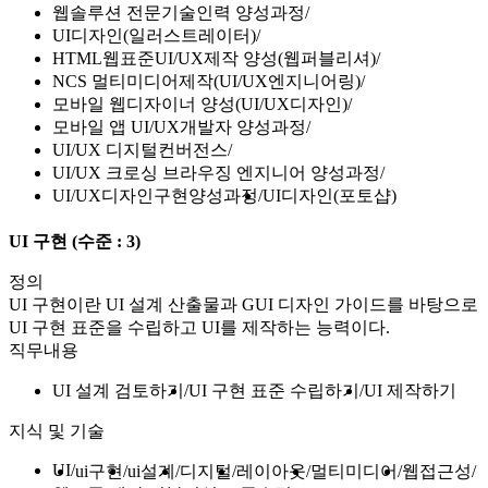
웹솔루션 전문기술인력 양성과정
UI디자인(일러스트레이터)
HTML웹표준UI/UX제작 양성(웹퍼블리셔)
NCS 멀티미디어제작(UI/UX엔지니어링)
모바일 웹디자이너 양성(UI/UX디자인)
모바일 앱 UI/UX개발자 양성과정
UI/UX 디지털컨버전스
UI/UX 크로싱 브라우징 엔지니어 양성과정
UI/UX디자인구현양성과정
UI디자인(포토샵)
UI 구현
(수준 : 3)
정의
UI 구현이란 UI 설계 산출물과 GUI 디자인 가이드를 바탕으로
UI 구현 표준을 수립하고 UI를 제작하는 능력이다.
직무내용
UI 설계 검토하기
UI 구현 표준 수립하기
UI 제작하기
지식 및 기술
UI
ui구현
ui설계
디지털
레이아웃
멀티미디어
웹접근성