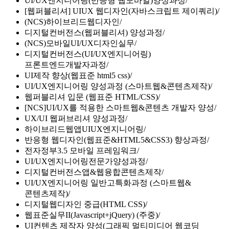
UI/UX엔지니어링(반응형 웹모바일)양성과정
[웹퍼블리셔] UIUX 웹디자인(자바스크립트 제이쿼리)
(NCS)하이브리드웹디자인
디지털컨버전스(웹퍼블리셔) 양성과정
(NCS)모바일UI/UX디자인실무
디지털컨버전스(UI/UX엔지니어링)
프론트엔드개발자과정
UI제작 향상(웹표준 html5 css)
UI/UX엔지니어링 양성과정 (스마트웹&콘텐츠제작)
웹퍼블리셔 입문 (웹표준 HTML/CSS)
[NCS]UI/UX를 적용한 스마트웹&콘텐츠 개발자 양성
UX/UI 웹퍼브리셔 양성과정
하이브리드웹앱UIUX엔지니어링
반응형 웹디자인(웹표준&HTML5&CSS3) 향상과정
전자정부3.5 모바일 프레임워크
UI/UX엔지니어링전문가양성과정
디지털컨버전스앱&웹융합콘텐츠제작
UI/UX엔지니어링 일반고특화과정 (스마트웹&
콘텐츠제작)
디지털웹디자인 중급(HTML CSS)
웹표준실무II(Javascript+jQuery) (주중)
UI컨텐츠 제작자 양성(그래픽 멀티미디어 웹코딩