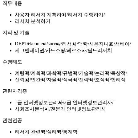
직무내용
사용자 리서치 계획하기
리서치 수행하기
리서치 분석하기
지식 및 기술
DEPTH
context
survey
리서치
맥락
사용자니즈
서베이
세그멘테이션
카드소팅
페르소나
필드리서치
수행태도
계량적
계획적
과학적
규범적
기술적
논리적
독창적
신뢰감
인간적
자율적
적극적
전략적
조직적
합리적
관련자격증
1급 인터넷정보관리사
2급 인터넷정보관리사
사회조사분석사
전문가 인터넷정보관리사
관련전공
리서치 관련학
심리학
통계학