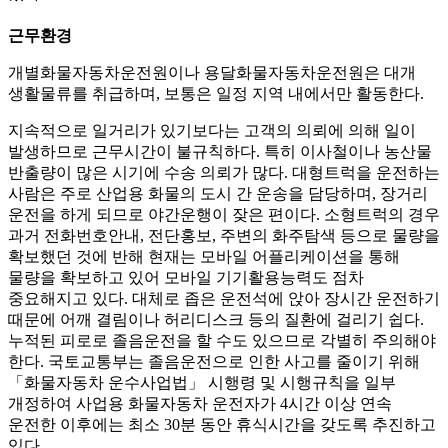
근무환경
개별화물자동차운전원이나 용달화물자동차운전원은 대개
생활물류를 취급하며, 보통은 일정 지역 내에서만 활동한다.
지속적으로 일거리가 있기보다는 고객의 의뢰에 의해 일이
발생하므로 근무시간이 불규칙하다. 특히 이사철이나 농산물
반출량이 많은 시기에 수송 의뢰가 많다. 대형트럭을 운전하는
사람은 주로 산업용 화물의 도시 간 운송을 담당하며, 장거리
운전을 하게 되므로 야간운행이 잦은 편이다. 소형트럭의 경우
과거 전화번호안내, 전단홍보, 주변의 화주탐색 등으로 물량을
확보했던 것에 반해 현재는 모바일 어플리케이션을 통해
물량을 확보하고 있어 모바일 기기활용능력도 점차
중요해지고 있다. 대체로 좁은 운전석에 앉아 장시간 운전하기
때문에 어깨 결림이나 허리디스크 등의 질환에 걸리기 쉽다.
누적된 피로로 졸음운전을 할 수도 있으므로 각별히 주의해야
한다. 국토교통부는 졸음운전으로 인한 사고를 줄이기 위해
「화물자동차 운수사업법」 시행령 및 시행규칙을 일부
개정하여 사업용 화물자동차 운전자가 4시간 이상 연속
운전한 이후에는 최소 30분 동안 휴식시간을 갖도록 추진하고
있다.