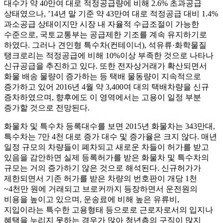
대수가 약 40만여 대로 적정공급량에 비해 2.6% 초과공급
상태였으나, ’14년 말 기준 약 43만여 대로 적정공급 대비 1.4%
과소공급 상태이지만 시장 내 자율적 수급조절이 가능한
수준으로, 국토교통부는 공급제한 기조를 계속 유지하기로
하였다. 그러나 견인형 특수차(컨테이너), 석유류·화학물질
탱크로리는 적정공급에 비해 10%이상 부족한 것으로 나타나
신규공급을 추진하고 있다. 또한 전자상거래가 확산되면서
화물 배송 물량이 증가하는 등 택배 물동량이 지속적으로
증가하고 있어 2016년 4월 약 3,400여 대의 택배차량을 신규
증차하였으며, 향후에도 이 영역에서는 고용이 일정 부분
증가할 것으로 전망된다.
화물차 및 특수차 등록대수를 보면 2015년 화물차는 343만대,
특수차는 7만 4천 대로 증가 대수 및 증가율은 크지 않다. 매년
일정 규모의 차량들이 폐차되고 새로운 차들이 허가를 받고
있음을 감안하면 실제 등록허가를 받은 화물차 및 특수차의
규모는 거의 증가하기 않은 것으로 해석된다. 신규허가가
제한되면서 기존 허가를 받은 차량의 번호판이 개당 1천
~4천만 원에 거래되고 브로커까지 등장하면서 운전원의
비용을 높이고 있으며, 운송료에 비해 높은 유류비,
지입이라는 특수한 고용형태 등으로로 근로자로서의 입지나
혜택을 누리지 못하는 경우가 많아 청년층의 구직이 많지