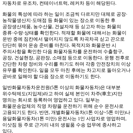
자동차로 유조차, 컨테이너트럭, 레커차 등이 해당된다.
화물의 특성에 따라 하는 일이 조금씩 다르지만 대체로 공장·
농작물생산지·도매점 등 화물이 있는 장소로 이동한 후
공장생산제품, 농수산물, 건설자재 등 싣고자 하는 화물의
종류·수량·상태를 확인한다. 적재할 화물에 대해서는 화물이
운반 중에 짐칸에서 떨어지지 않도록 차곡차곡 싣고 끈으로
단단히 묶어 운송 준비를 마친다. 목적지와 화물운반 시
주의사항을 확인한 다음 화물자동차를 운전하여 수출항구,
공장, 건설현장, 공판장, 소매점 등으로 이동한다. 운행 전후로
간단한 차량 정비와 수리를 하기도 하며 각종 안전장치의 이상
유무를 확인한다. 일을 모두 마친 후에는 차고지로 돌아오거나
곧바로 일해야 할 다음 장소로 이동하기도 한다.
일반화물자동차운전원(5톤 이상의 화물자동차)은 대부분
위수탁제도(지입제)라고 하여 실제 본인이 차주(車主)지만
명의는 회사로 등록하여 영업하고 있다. 일부는
화물운송업체의 직영 차량을 운전하기 위해 순수 운전사로
고용되기도 한다. 반면, 개별화물자동차(1톤 이상~5톤 미만)나
용달화물자동차(1톤 미만) 운전사는 1인 사업자로 영업하며,
이삿짐 등 주로 근거리 내의 생필품 수송 업무에 종사하고
있다.