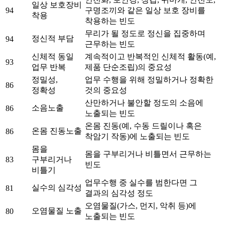
일상 보호장비
94
구명조끼와 같은 일상 보호 장비를
착용
착용하는 빈도
무리가 될 정도로 정신을 집중하며
정신적 부담
94
근무하는 빈도
신체적 동일
계속적이고 반복적인 신체적 활동(예,
93
업무 반복
제품 단순조립)의 중요성
정밀성,
업무 수행을 위해 정밀하거나 정확한
86
정확성
것의 중요성
산만하거나 불안할 정도의 소음에
소음노출
86
노출되는 빈도
온몸 진동(예, 수동 드릴이나 혹은
온몸 진동노출
86
착암기 작동)에 노출되는 빈도
몸을
몸을 구부리거나 비틀면서 근무하는
83
구부리거나
빈도
비틀기
업무수행 중 실수를 범한다면 그
실수의 심각성
81
결과의 심각성 정도
오염물질(가스, 먼지, 악취 등)에
오염물질 노출
80
노출되는 빈도