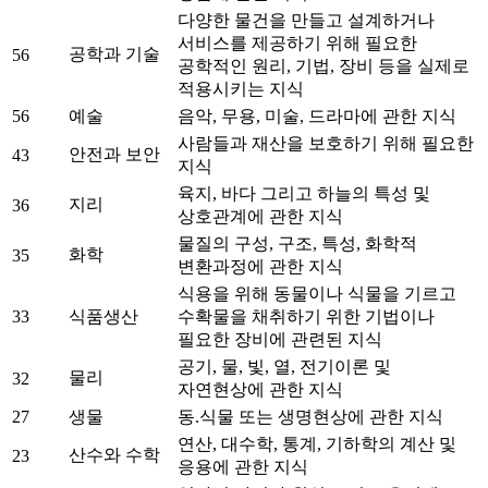
다양한 물건을 만들고 설계하거나
서비스를 제공하기 위해 필요한
공학과 기술
56
공학적인 원리, 기법, 장비 등을 실제로
적용시키는 지식
56
예술
음악, 무용, 미술, 드라마에 관한 지식
사람들과 재산을 보호하기 위해 필요한
안전과 보안
43
지식
육지, 바다 그리고 하늘의 특성 및
지리
36
상호관계에 관한 지식
물질의 구성, 구조, 특성, 화학적
화학
35
변환과정에 관한 지식
식용을 위해 동물이나 식물을 기르고
33
식품생산
수확물을 채취하기 위한 기법이나
필요한 장비에 관련된 지식
공기, 물, 빛, 열, 전기이론 및
물리
32
자연현상에 관한 지식
27
생물
동.식물 또는 생명현상에 관한 지식
연산, 대수학, 통계, 기하학의 계산 및
산수와 수학
23
응용에 관한 지식