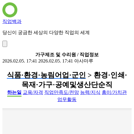
직업백과
당신이 궁금한 세상의 다양한 직업의 세계
가구제조 및 수리원 / 직업정보
2026.02.05. 17:41
2026.02.05. 17:41
아사마루
식품·환경·농림어업·군인
> 환경·인쇄·
목재·가구·공예및생산단순직
하는일
교육/자격
직업만족도/전망
능력/지식
흥미/가치관
업무활동