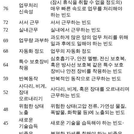
(잠시 휴식을 취할 수 없을 정도의)
업무처리
76
매우 빠른 속도로 업무를 처리해야
신속성
하는 빈도
72
서서 근무
서서 근무하는 빈도
72
실내근무
실내에서 근무하는 빈도
과도하게 많은 양의 업무 처리를 위해
업무량 과부하
69
일과 후에도 일해야 하는 빈도
68
자동화 정도
업무의 자동화 정도
심호흡기구, 안전 멜빵, 전신 보호복,
특수 보호장비
64
혹은 방사선 보호복 같은 특수 보호
착용
장비나 안전 장비를 착용하는 빈도
59
반복동작
반복적인 동작으로 근무하는 빈도
사다리, 비게,
사다리, 비계, 혹은 장대를 오르내리며
52
장대
근무하는 빈도
오르내리기
위험한 상태
위험한 상태(고압 전류, 가연성 물질,
48
노출
폭발물, 화학물 등)에 노출되는 빈도
새로운
새로운 기술을 습득해야 하는 빈도·
45
기술습득
비좁은
불편한 자세를 취해야 하는 비좁은