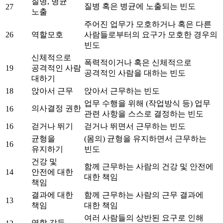
질병, 병균
질병 혹은 병균에 노출되는 빈도
27
노출
주어진 업무가 모호하거나 혹은 다른
26
역할모호
사람들로부터의 요구가 모호한 경우의
빈도
신체적으로
폭력적이거나 혹은 신체적으로
19
공격적인 사람
공격적인 사람을 대하는 빈도
대하기
18
앉아서 근무
앉아서 근무하는 빈도
업무 수행을 위해 (작업방식 등) 업무
의사결정 권한
16
관련 사항을 스스로 결정하는 빈도
16
걷거나 뛰기
걷거나 뛰면서 근무하는 빈도
균형을
(몸의) 균형을 유지하면서 근무하는
16
유지하기
빈도
건강 및
함께 근무하는 사람의 건강 및 안전에
14
안전에 대한
대한 책임
책임
결과에 대한
함께 근무하는 사람의 근무 결과에
13
책임
대한 책임
여러 사람들의 상반된 요구로 인해
역할 갈등