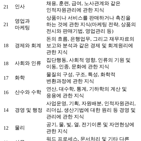
채용, 훈련, 급여, 노사관계와 같은
인사
21
인적자원관리에 관한 지식
상품이나 서비스를 판매하거나 촉진을
영업과
21
하는 것에 관한 지식(마케팅 전략, 상품의
마케팅
전시와 판매기법, 영업관리 등)
돈의 흐름, 은행업무, 그리고 재무자료의
18
경제와 회계
보고와 분석과 같은 경제 및 회계원리에
관한 지식
집단행동, 사회적 영향, 인류의 기원 및
사회와 인류
18
이동, 인종, 문화에 관한 지식
물질의 구성, 구조, 특성, 화학적
화학
17
변환과정에 관한 지식
연산, 대수학, 통계, 기하학의 계산 및
산수와 수학
16
응용에 관한 지식
사업운영, 기획, 자원배분, 인적자원관리,
14
경영 및 행정
리더십, 생산기법에 대한 원리 등 경영 및
관리에 관한 지식
공기, 물, 빛, 열, 전기이론 및 자연현상에
물리
12
관한 지식
워드 프로세스, 문서처리 및 기타 다른