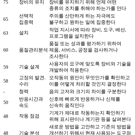
75
장비의 유지
장비를 유지하기 위해 언제 어떤
종류의 조치를 취해야 하는가를 안다
선택적
주의를 산만하게 하는 자극에도
65
집중력
불구하고 원하는 일에 집중한다
작업 지시서에 따라 장비, 도구, 배선,
설치
63
프로그램을 설치한다
품질 또는 성과를 평가하기 위하여
60
품질관리분석
제품, 서비스, 공정을 검사하거나
조사한다
사용자의 요구에 맞도록 장비와 기술을
기술 설계
59
개발하여 적용한다
고장의 발견.
오작동의 원인이 무엇인가를 확인하고
58
수리
이를 어떻게 처리할 것인지 결정한다
-
청력
음의 고저와 크기의 차이를 구분한다
반응시간과
신호에 빠르게 반응하거나 신체를
50
속도
신속히 움직인다
기계가 제대로 작동하는지 확인하기
작동 점검
48
위해 표시판이나 계기판 등을 살펴본다
새로운 방법을 고안하고 기존의 방법을
48
기술 분석
개선하기 위해서 현재 사용되는 도구와