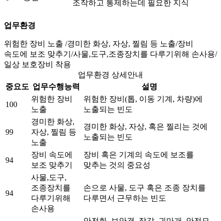
조작하고 통제하는데 필요한 지식
업무환경
위험한 장비 노출 /경미한 화상, 자상, 찔림 등 노출/장비
속도에 보조 맞추기/사물,도구,조종장치를 다루기위해 손사용/
일상 보호장비 착용
업무환경 상세안내
중요도
업무수행능력
설명
위험한 장비
위험한 장비(톱, 이동 기계, 차량)에
100
노출
노출되는 빈도
경미한 화상,
경미한 화상, 자상, 혹은 찔리는 것에
99
자상, 찔림 등
노출되는 빈도
노출
장비 속도에
장비 혹은 기계의 속도에 보조를
94
보조 맞추기
맞추는 것의 중요성
사물,도구,
조종장치를
손으로 사물, 도구 혹은 조종 장치를
94
다루기위해
다루면서 근무하는 빈도
손사용
안전화, 보안경, 장갑, 귀마개, 안전모,