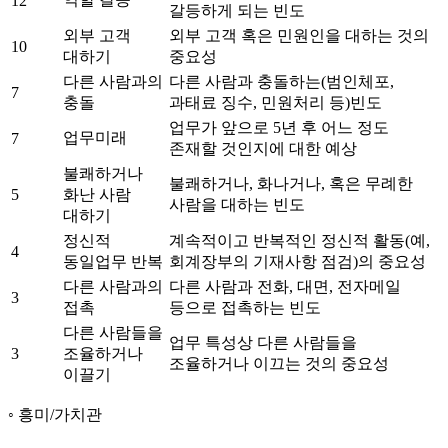
12
갈등하게 되는 빈도
외부 고객
외부 고객 혹은 민원인을 대하는 것의
10
대하기
중요성
다른 사람과의
다른 사람과 충돌하는(범인체포,
7
충돌
과태료 징수, 민원처리 등)빈도
업무가 앞으로 5년 후 어느 정도
업무미래
7
존재할 것인지에 대한 예상
불쾌하거나
불쾌하거나, 화나거나, 혹은 무례한
5
화난 사람
사람을 대하는 빈도
대하기
정신적
계속적이고 반복적인 정신적 활동(예,
4
동일업무 반복
회계장부의 기재사항 점검)의 중요성
다른 사람과의
다른 사람과 전화, 대면, 전자메일
3
접촉
등으로 접촉하는 빈도
다른 사람들을
업무 특성상 다른 사람들을
3
조율하거나
조율하거나 이끄는 것의 중요성
이끌기
흥미/가치관