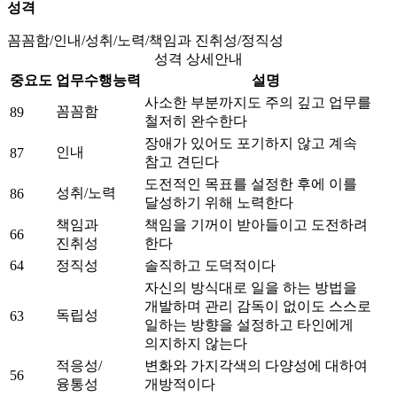
성격
꼼꼼함/인내/성취/노력/책임과 진취성/정직성
성격 상세안내
중요도
업무수행능력
설명
사소한 부분까지도 주의 깊고 업무를
꼼꼼함
89
철저히 완수한다
장애가 있어도 포기하지 않고 계속
인내
87
참고 견딘다
도전적인 목표를 설정한 후에 이를
성취/노력
86
달성하기 위해 노력한다
책임과
책임을 기꺼이 받아들이고 도전하려
66
진취성
한다
64
정직성
솔직하고 도덕적이다
자신의 방식대로 일을 하는 방법을
개발하며 관리 감독이 없이도 스스로
독립성
63
일하는 방향을 설정하고 타인에게
의지하지 않는다
적응성/
변화와 가지각색의 다양성에 대하여
56
융통성
개방적이다