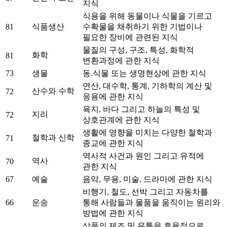
지식
식용을 위해 동물이나 식물을 기르고
81
식품생산
수확물을 채취하기 위한 기법이나
필요한 장비에 관련된 지식
물질의 구성, 구조, 특성, 화학적
화학
81
변환과정에 관한 지식
73
생물
동.식물 또는 생명현상에 관한 지식
연산, 대수학, 통계, 기하학의 계산 및
산수와 수학
72
응용에 관한 지식
육지, 바다 그리고 하늘의 특성 및
지리
72
상호관계에 관한 지식
생활에 영향을 미치는 다양한 철학과
철학과 신학
71
종교에 관한 지식
역사적 사건과 원인 그리고 유적에
역사
70
관한 지식
67
예술
음악, 무용, 미술, 드라마에 관한 지식
비행기, 철도, 선박 그리고 자동차를
66
운송
통해 사람들과 물품을 움직이는 원리와
방법에 관한 지식
상품의 제조 및 유통을 효율적으로