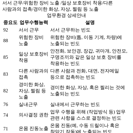
서서 근무/위험한 장비 노출 /일상 보호장비 착용/다른
사람과의 접촉/경미한 화상, 자상, 찔림 등 노출
업무환경 상세안내
중요도
업무수행능력
설명
92
서서 근무
서서 근무하는 빈도
위험한 장비
위험한 장비(톱, 이동 기계, 차량)에
88
노출
노출되는 빈도
안전화, 보안경, 장갑, 귀마개, 안전모,
일상 보호장비
85
구명조끼와 같은 일상 보호 장비를
착용
착용하는 빈도
다른 사람과의
다른 사람과 전화, 대면, 전자메일
83
접촉
등으로 접촉하는 빈도
경미한 화상,
경미한 화상, 자상, 혹은 찔리는 것에
82
자상, 찔림 등
노출되는 빈도
노출
76
실내근무
실내에서 근무하는 빈도
업무 수행을 위해 (작업방식 등) 업무
의사결정 권한
74
관련 사항을 스스로 결정하는 빈도
온몸 진동(예, 수동 드릴이나 혹은
온몸 진동노출
71
착암기 작동)에 노출되는 빈도