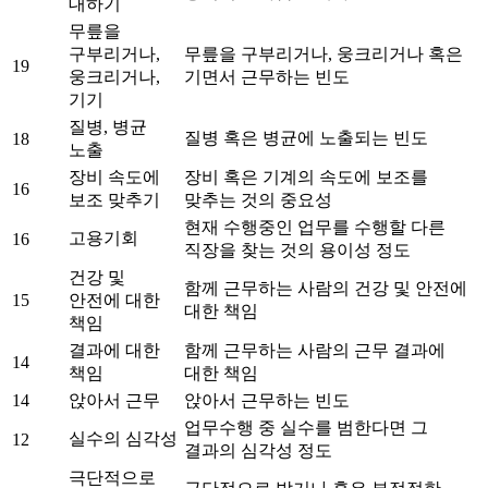
대하기
무릎을
구부리거나,
무릎을 구부리거나, 웅크리거나 혹은
19
웅크리거나,
기면서 근무하는 빈도
기기
질병, 병균
질병 혹은 병균에 노출되는 빈도
18
노출
장비 속도에
장비 혹은 기계의 속도에 보조를
16
보조 맞추기
맞추는 것의 중요성
현재 수행중인 업무를 수행할 다른
고용기회
16
직장을 찾는 것의 용이성 정도
건강 및
함께 근무하는 사람의 건강 및 안전에
15
안전에 대한
대한 책임
책임
결과에 대한
함께 근무하는 사람의 근무 결과에
14
책임
대한 책임
14
앉아서 근무
앉아서 근무하는 빈도
업무수행 중 실수를 범한다면 그
실수의 심각성
12
결과의 심각성 정도
극단적으로