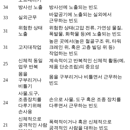
34
방사선 노출
방사선에 노출되는 빈도
바깥공기에 노출되는 실외에서
실외근무
33
근무하는 빈도
위험한 상태
위험한 상태(고압 전류, 가연성 물질,
31
노출
폭발물, 화학물 등)에 노출되는 빈도
높은 곳에서(높은 철골구조 위, 타워
31
고지대작업
크레인 위, 혹은 고층 빌딩 위 등)
작업하는 빈도
신체적 동일
계속적이고 반복적인 신체적 활동(예,
25
업무 반복
제품 단순조립)의 중요성
몸을
몸을 구부리거나 비틀면서 근무하는
24
구부리거나
빈도
비틀기
사물,도구,
조종장치를
손으로 사물, 도구 혹은 조종 장치를
24
다루기위해
다루면서 근무하는 빈도
손사용
신체적으로
폭력적이거나 혹은 신체적으로
21
공격적인 사람
공격적인 사람을 대하는 빈도