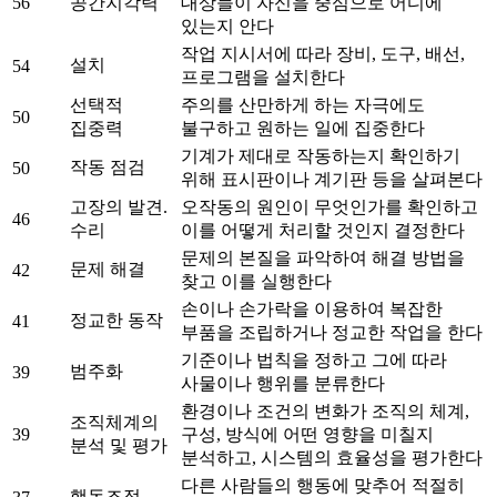
56
공간지각력
대상들이 자신을 중심으로 어디에
있는지 안다
작업 지시서에 따라 장비, 도구, 배선,
설치
54
프로그램을 설치한다
선택적
주의를 산만하게 하는 자극에도
50
집중력
불구하고 원하는 일에 집중한다
기계가 제대로 작동하는지 확인하기
작동 점검
50
위해 표시판이나 계기판 등을 살펴본다
고장의 발견.
오작동의 원인이 무엇인가를 확인하고
46
수리
이를 어떻게 처리할 것인지 결정한다
문제의 본질을 파악하여 해결 방법을
문제 해결
42
찾고 이를 실행한다
손이나 손가락을 이용하여 복잡한
정교한 동작
41
부품을 조립하거나 정교한 작업을 한다
기준이나 법칙을 정하고 그에 따라
범주화
39
사물이나 행위를 분류한다
환경이나 조건의 변화가 조직의 체계,
조직체계의
39
구성, 방식에 어떤 영향을 미칠지
분석 및 평가
분석하고, 시스템의 효율성을 평가한다
다른 사람들의 행동에 맞추어 적절히
행동조정