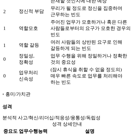
존재할 것인지에 대한 예상
무리가 될 정도로 정신을 집중하며
정신적 부담
2
근무하는 빈도
주어진 업무가 모호하거나 혹은 다른
1
역할모호
사람들로부터의 요구가 모호한 경우의
빈도
여러 사람들의 상반된 요구로 인해
역할 갈등
1
갈등하게 되는 빈도
정밀성,
업무 수행을 위해 정밀하거나 정확한
0
정확성
것의 중요성
(잠시 휴식을 취할 수 없을 정도의)
업무처리
0
매우 빠른 속도로 업무를 처리해야
신속성
하는 빈도
흥미/가치관
성격
분석적 사고/혁신/리더십/적응성/융통성/독립성
성격 상세안내
중요도
업무수행능력
설명