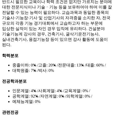
반드시 필요한 교육이나 학력 조건은 없지만 가르치는 분야에
대한 전문지식이나 기술ㆍ기능 등을 보유하여야 하며 이를 잘
전달할 수 있는 능력이 필요하다. 교습과목과 동일한 종목의
기술사·기능장·기사 및 산업기사의 자격증을 소지한 자, 전국
규모의 각종 기능 경기대회에서 교습하고자 하는 부문에
입상한 실적이 있는 자인 경우 입직에 유리하다. 건설분야
기술기능계 강사의 경우, 건축기사, 굴삭기운전기능사,
실내건축기사, 용접기능장 등이 있으면 강사 활동에 도움이
된다.
학력분포
중졸이하:
0%
고졸:
20%
전문대졸:
13%
대졸:
60%
대학원졸:
7%
박사:
0%
전공학과분포
인문계열:
4%
사회계열:
4%
교육계열:
0%
공학계열:
92%
자연계열:
0%
의학계열:
0%
예체능계열:
0%
관련전공