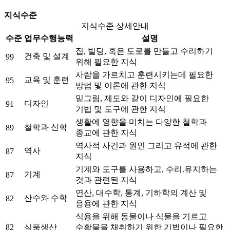
지식수준
지식수준 상세안내
수준
업무수행능력
설명
집, 빌딩, 혹은 도로를 만들고 수리하기
건축 및 설계
99
위해 필요한 지식
사람을 가르치고 훈련시키는데 필요한
교육 및 훈련
95
방법 및 이론에 관한 지식
밑그림, 제도와 같이 디자인에 필요한
디자인
91
기법 및 도구에 관한 지식
생활에 영향을 미치는 다양한 철학과
철학과 신학
89
종교에 관한 지식
역사적 사건과 원인 그리고 유적에 관한
역사
87
지식
기계와 도구를 사용하고, 수리.유지하는
기계
87
것과 관련된 지식
연산, 대수학, 통계, 기하학의 계산 및
산수와 수학
82
응용에 관한 지식
식용을 위해 동물이나 식물을 기르고
82
식품생산
수확물을 채취하기 위한 기법이나 필요한