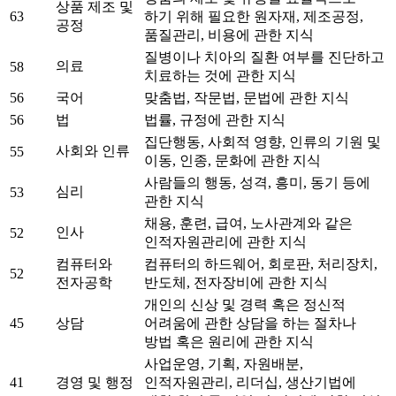
상품 제조 및
63
하기 위해 필요한 원자재, 제조공정,
공정
품질관리, 비용에 관한 지식
질병이나 치아의 질환 여부를 진단하고
의료
58
치료하는 것에 관한 지식
56
국어
맞춤법, 작문법, 문법에 관한 지식
56
법
법률, 규정에 관한 지식
집단행동, 사회적 영향, 인류의 기원 및
사회와 인류
55
이동, 인종, 문화에 관한 지식
사람들의 행동, 성격, 흥미, 동기 등에
심리
53
관한 지식
채용, 훈련, 급여, 노사관계와 같은
인사
52
인적자원관리에 관한 지식
컴퓨터와
컴퓨터의 하드웨어, 회로판, 처리장치,
52
전자공학
반도체, 전자장비에 관한 지식
개인의 신상 및 경력 혹은 정신적
45
상담
어려움에 관한 상담을 하는 절차나
방법 혹은 원리에 관한 지식
사업운영, 기획, 자원배분,
41
경영 및 행정
인적자원관리, 리더십, 생산기법에