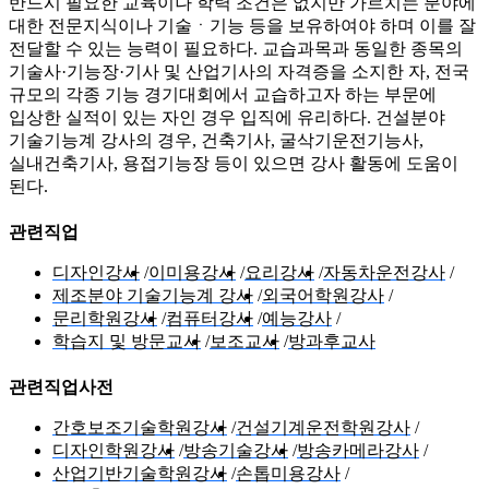
반드시 필요한 교육이나 학력 조건은 없지만 가르치는 분야에
대한 전문지식이나 기술ㆍ기능 등을 보유하여야 하며 이를 잘
전달할 수 있는 능력이 필요하다. 교습과목과 동일한 종목의
기술사·기능장·기사 및 산업기사의 자격증을 소지한 자, 전국
규모의 각종 기능 경기대회에서 교습하고자 하는 부문에
입상한 실적이 있는 자인 경우 입직에 유리하다. 건설분야
기술기능계 강사의 경우, 건축기사, 굴삭기운전기능사,
실내건축기사, 용접기능장 등이 있으면 강사 활동에 도움이
된다.
관련직업
디자인강사
이미용강사
요리강사
자동차운전강사
제조분야 기술기능계 강사
외국어학원강사
문리학원강사
컴퓨터강사
예능강사
학습지 및 방문교사
보조교사
방과후교사
관련직업사전
간호보조기술학원강사
건설기계운전학원강사
디자인학원강사
방송기술강사
방송카메라강사
산업기반기술학원강사
손톱미용강사