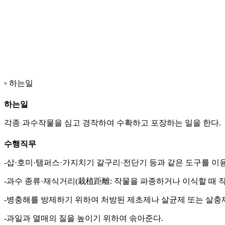
하는일
하는일
각종 과수작물을 심고 경작하여 수확하고 포장하는 일을 한다.
수행직무
-삽·호미·탬퍼스·가지치기 갈구리·전단기 등과 같은 도구를 이용
-과수 종류·재식거리(栽植距離: 작물을 파종하거나 이식할 때 작
-병충해를 방제하기 위하여 처방된 제초제나 살균제 또는 살충
-과일과 열매의 질을 높이기 위하여 솎아준다.