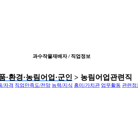
과수작물재배자 / 직업정보
품·환경·농림어업·군인
> 농림어업관련직
육/자격
직업만족도/전망
능력/지식
흥미/가치관
업무활동
관련정