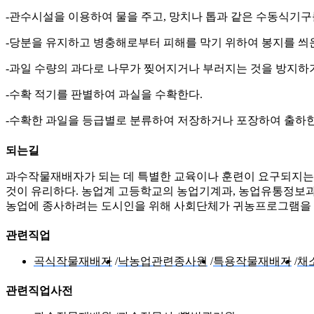
-관수시설을 이용하여 물을 주고, 망치나 톱과 같은 수동식기
-당분을 유지하고 병충해로부터 피해를 막기 위하여 봉지를 씌
-과일 수량의 과다로 나무가 찢어지거나 부러지는 것을 방지하
-수확 적기를 판별하여 과실을 수확한다.
-수확한 과일을 등급별로 분류하여 저장하거나 포장하여 출하한
되는길
과수작물재배자가 되는 데 특별한 교육이나 훈련이 요구되지는 
것이 유리하다. 농업계 고등학교의 농업기계과, 농업유통정보과
농업에 종사하려는 도시인을 위해 사회단체가 귀농프로그램을 
관련직업
곡식작물재배자
낙농업관련종사원
특용작물재배자
채
관련직업사전