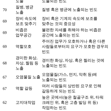
노출
노출되는 빈도
질병, 병균
질병 혹은 병균에 노출되는 빈도
70
노출
장비 속도에
장비 혹은 기계의 속도에 보조를
69
보조 맞추기
맞추는 것의 중요성
비좁은
불편한 자세를 취해야 하는 비좁은
69
업무공간
공간에 노출되는 빈도
주어진 업무가 모호하거나 혹은 다른
69
역할모호
사람들로부터의 요구가 모호한 경우의
빈도
경미한 화상,
경미한 화상, 자상, 혹은 찔리는 것에
68
자상, 찔림 등
노출되는 빈도
노출
오염물질(가스, 먼지, 악취 등)에
오염물질 노출
67
노출되는 빈도
여러 사람들의 상반된 요구로 인해
역할 갈등
67
갈등하게 되는 빈도
높은 곳에서(높은 철골구조 위, 타워
62
고지대작업
크레인 위, 혹은 고층 빌딩 위 등)
작업하는 빈도