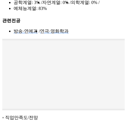
공학계열:
3%
자연계열:
0%
의학계열:
0%
예체능계열:
83%
관련전공
방송·연예과
연극·영화학과
직업만족도/전망