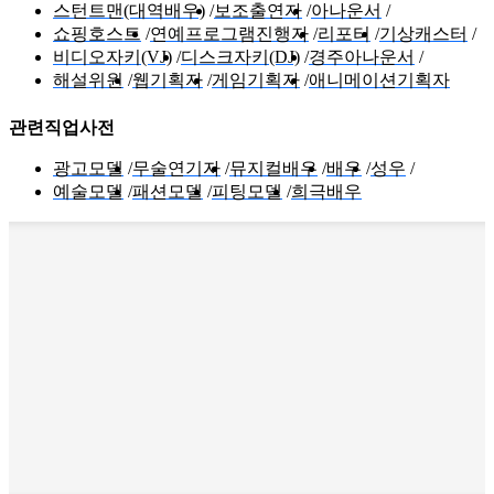
스턴트맨(대역배우)
보조출연자
아나운서
쇼핑호스트
연예프로그램진행자
리포터
기상캐스터
비디오자키(VJ)
디스크자키(DJ)
경주아나운서
해설위원
웹기획자
게임기획자
애니메이션기획자
관련직업사전
광고모델
무술연기자
뮤지컬배우
배우
성우
예술모델
패션모델
피팅모델
희극배우