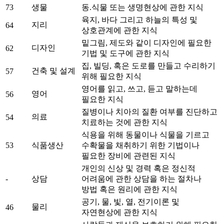
73
생물
동.식물 또는 생명현상에 관한 지식
육지, 바다 그리고 하늘의 특성 및
지리
64
상호관계에 관한 지식
밑그림, 제도와 같이 디자인에 필요한
디자인
62
기법 및 도구에 관한 지식
집, 빌딩, 혹은 도로를 만들고 수리하기
건축 및 설계
57
위해 필요한 지식
영어를 읽고, 쓰고, 듣고 말하는데
영어
56
필요한 지식
질병이나 치아의 질환 여부를 진단하고
의료
54
치료하는 것에 관한 지식
식용을 위해 동물이나 식물을 기르고
53
식품생산
수확물을 채취하기 위한 기법이나
필요한 장비에 관련된 지식
개인의 신상 및 경력 혹은 정신적
-
상담
어려움에 관한 상담을 하는 절차나
방법 혹은 원리에 관한 지식
공기, 물, 빛, 열, 전기이론 및
물리
46
자연현상에 관한 지식