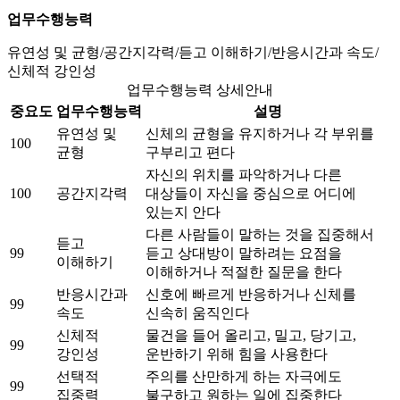
업무수행능력
유연성 및 균형/공간지각력/듣고 이해하기/반응시간과 속도/
신체적 강인성
업무수행능력 상세안내
중요도
업무수행능력
설명
유연성 및
신체의 균형을 유지하거나 각 부위를
100
균형
구부리고 편다
자신의 위치를 파악하거나 다른
100
공간지각력
대상들이 자신을 중심으로 어디에
있는지 안다
다른 사람들이 말하는 것을 집중해서
듣고
99
듣고 상대방이 말하려는 요점을
이해하기
이해하거나 적절한 질문을 한다
반응시간과
신호에 빠르게 반응하거나 신체를
99
속도
신속히 움직인다
신체적
물건을 들어 올리고, 밀고, 당기고,
99
강인성
운반하기 위해 힘을 사용한다
선택적
주의를 산만하게 하는 자극에도
99
집중력
불구하고 원하는 일에 집중한다