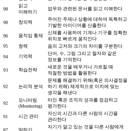
읽고
업무와 관련된 문서를 읽고 이해한다
98
이해하기
주어진 주제나 상황에 대하여 독특하고
창의력
98
기발한 아이디어를 산출한다
신체를 사용하여 기계나 기구를 정확한
움직임 통제
96
위치로 빠르게 움직인다
95
청력
음의 고저와 크기의 차이를 구분한다
단어, 수, 그림 그리고 철자와 같은
기억력
94
정보를 기억한다
새로운 것을 배우거나 가르칠 때
학습전략
93
적절한 방법을 활용한다
문제를 해결하기 위해(혹은 의사결정을
92
논리적 분석
하기 위해) 체계적으로 이치에 맞는
생각을 해낸다
타인 혹은 조직의 성과를 점검하고
모니터링
92
(Monitoring)
평가한다
자신의 시간과 다른 사람의 시간을
시간 관리
91
관리한다
자기가 알고 있는 것을 다른 사람에게
말하기
87