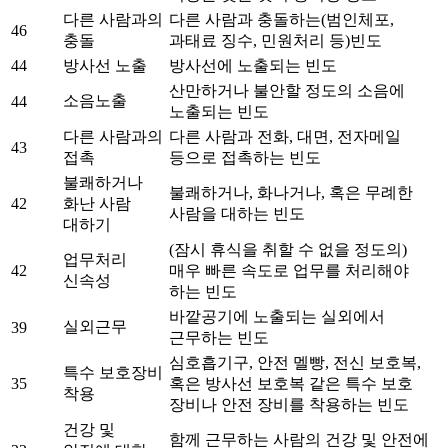
다른 사람과의
다른 사람과 충돌하는(범인체포,
46
충돌
과태료 징수, 민원처리 등)빈도
44
방사선 노출
방사선에 노출되는 빈도
산만하거나 불안할 정도의 소음에
소음노출
44
노출되는 빈도
다른 사람과의
다른 사람과 전화, 대면, 전자메일
43
접촉
등으로 접촉하는 빈도
불쾌하거나
불쾌하거나, 화나거나, 혹은 무례한
42
화난 사람
사람을 대하는 빈도
대하기
(잠시 휴식을 취할 수 없을 정도의)
업무처리
42
매우 빠른 속도로 업무를 처리해야
신속성
하는 빈도
바깥공기에 노출되는 실외에서
실외근무
39
근무하는 빈도
심호흡기구, 안전 멜빵, 전신 보호복,
특수 보호장비
35
혹은 방사선 보호복 같은 특수 보호
착용
장비나 안전 장비를 착용하는 빈도
건강 및
함께 근무하는 사람의 건강 및 안전에