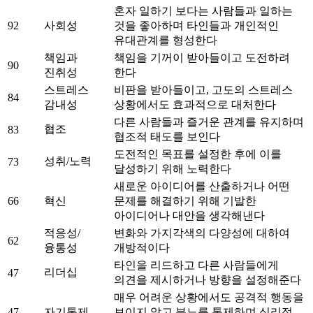
혼자 일하기 보다는 사람들과 일하는
92
사회성
것을 좋아하며 타인들과 개인적인
유대관계를 형성한다
책임과
책임을 기꺼이 받아들이고 도전하려
90
진취성
한다
스트레스
비판을 받아들이고, 고도의 스트레스
84
감내성
상황에서도 효과적으로 대처한다
다른 사람들과 즐거운 관계를 유지하며
협조
83
협조적 태도를 보인다
도전적인 목표를 설정한 후에 이를
성취/노력
73
달성하기 위해 노력한다
새로운 아이디어를 산출하거나 어떤
66
혁신
문제를 해결하기 위해 기발한
아이디어나 대안을 생각해낸다
적응성/
변화와 가지각색의 다양성에 대하여
62
융통성
개방적이다
타인을 리드하고 다른 사람들에게
리더십
47
의견을 제시하거나 방향을 설정해준다
매우 어려운 상황에서도 공격적 행동을
47
자기통제
보이지 않고 분노를 통제하며 심리적