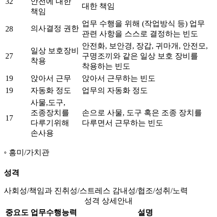
32
안전에 대한
대한 책임
책임
업무 수행을 위해 (작업방식 등) 업무
의사결정 권한
28
관련 사항을 스스로 결정하는 빈도
안전화, 보안경, 장갑, 귀마개, 안전모,
일상 보호장비
27
구명조끼와 같은 일상 보호 장비를
착용
착용하는 빈도
19
앉아서 근무
앉아서 근무하는 빈도
19
자동화 정도
업무의 자동화 정도
사물,도구,
조종장치를
손으로 사물, 도구 혹은 조종 장치를
17
다루기위해
다루면서 근무하는 빈도
손사용
흥미/가치관
성격
사회성/책임과 진취성/스트레스 감내성/협조/성취/노력
성격 상세안내
중요도
업무수행능력
설명