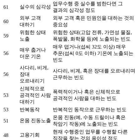
업무수행 중 실수를 범한다면 그
실수의 심각성
61
결과의 심각성 정도
외부 고객
외부 고객 혹은 민원인을 대하는 것의
60
대하기
중요성
위험한 상태
위험한 상태(고압 전류, 가연성 물질,
59
노출
폭발물, 화학물 등)에 노출되는 빈도
매우 덥거나(섭씨 32도 이상) 매우
매우 춥거나
56
추운(섭씨 0도 이하) 기온에 노출되는
더운 기온
빈도
사다리, 비게,
사다리, 비계, 혹은 장대를 오르내리며
56
장대
근무하는 빈도
오르내리기
신체적으로
폭력적이거나 혹은 신체적으로
53
공격적인 사람
공격적인 사람을 대하는 빈도
대하기
53
반복동작
반복적인 동작으로 근무하는 빈도
온몸 진동(예, 수동 드릴이나 혹은
온몸 진동노출
51
착암기 작동)에 노출되는 빈도
현재 수행중인 업무를 수행할 다른
고용기회
48
직장을 찾는 것의 용이성 정도