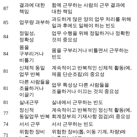
결과에 대한
함께 근무하는 사람의 근무 결과에
87
책임
대한 책임
과도하게 많은 양의 업무 처리를 위해
업무량 과부하
85
일과 후에도 일해야 하는 빈도
정밀성,
업무 수행을 위해 정밀하거나 정확한
84
정확성
것의 중요성
몸을
몸을 구부리거나 비틀면서 근무하는
84
구부리거나
빈도
비틀기
신체적 동일
계속적이고 반복적인 신체적 활동(예,
81
업무 반복
제품 단순조립)의 중요성
다른 사람들을
업무 특성상 다른 사람들을
81
조율하거나
조율하거나 이끄는 것의 중요성
이끌기
81
실내근무
실내에서 근무하는 빈도
정신적
계속적이고 반복적인 정신적 활동(예,
77
동일업무 반복
회계장부의 기재사항 점검)의 중요성
74
서서 근무
서서 근무하는 빈도
위험한 장비
위험한 장비(톱, 이동 기계, 차량)에
71