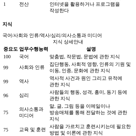
1
전산
인터넷을 활용하거나 프로그램을
작성한다
지식
국어/사회와 인류/역사/심리/의사소통과 미디어
지식 상세안내
중요도
업무수행능력
설명
100
국어
맞춤법, 작문법, 문법에 관한 지식
집단행동, 사회적 영향, 인류의 기원 및
사회와 인류
99
이동, 인종, 문화에 관한 지식
역사적 사건과 원인 그리고 유적에
역사
99
관한 지식
사람들의 행동, 성격, 흥미, 동기 등에
심리
96
관한 지식
말, 글, 그림 등을 이메일이나
의사소통과
75
방송매체를 통해 전달하는 것에 관한
미디어
지식
사람을 가르치고 훈련시키는데 필요한
교육 및 훈련
75
방법 및 이론에 관한 지식