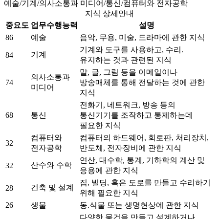
예술/기계/의사소통과 미디어/통신/컴퓨터와 전자공학
지식 상세안내
중요도
업무수행능력
설명
86
예술
음악, 무용, 미술, 드라마에 관한 지식
기계와 도구를 사용하고, 수리.
기계
84
유지하는 것과 관련된 지식
말, 글, 그림 등을 이메일이나
의사소통과
74
방송매체를 통해 전달하는 것에 관한
미디어
지식
전화기, 네트워크, 방송 등의
68
통신
통신기기를 조작하고 통제하는데
필요한 지식
컴퓨터와
컴퓨터의 하드웨어, 회로판, 처리장치,
32
전자공학
반도체, 전자장비에 관한 지식
연산, 대수학, 통계, 기하학의 계산 및
산수와 수학
32
응용에 관한 지식
집, 빌딩, 혹은 도로를 만들고 수리하기
건축 및 설계
28
위해 필요한 지식
26
생물
동.식물 또는 생명현상에 관한 지식
다양한 물건을 만들고 설계하거나