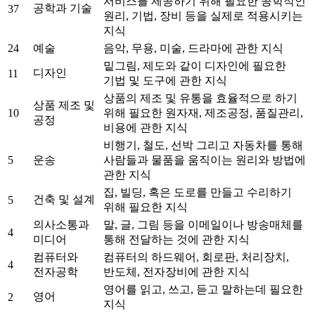
서비스를 제공하기 위해 필요한 공학적인
공학과 기술
37
원리, 기법, 장비 등을 실제로 적용시키는
지식
24
예술
음악, 무용, 미술, 드라마에 관한 지식
밑그림, 제도와 같이 디자인에 필요한
디자인
11
기법 및 도구에 관한 지식
상품의 제조 및 유통을 효율적으로 하기
상품 제조 및
10
위해 필요한 원자재, 제조공정, 품질관리,
공정
비용에 관한 지식
비행기, 철도, 선박 그리고 자동차를 통해
5
운송
사람들과 물품을 움직이는 원리와 방법에
관한 지식
집, 빌딩, 혹은 도로를 만들고 수리하기
건축 및 설계
5
위해 필요한 지식
의사소통과
말, 글, 그림 등을 이메일이나 방송매체를
4
미디어
통해 전달하는 것에 관한 지식
컴퓨터와
컴퓨터의 하드웨어, 회로판, 처리장치,
4
전자공학
반도체, 전자장비에 관한 지식
영어를 읽고, 쓰고, 듣고 말하는데 필요한
영어
2
지식