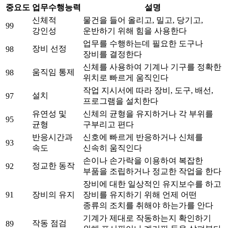
중요도
업무수행능력
설명
신체적
물건을 들어 올리고, 밀고, 당기고,
99
강인성
운반하기 위해 힘을 사용한다
업무를 수행하는데 필요한 도구나
장비 선정
98
장비를 결정한다
신체를 사용하여 기계나 기구를 정확한
움직임 통제
98
위치로 빠르게 움직인다
작업 지시서에 따라 장비, 도구, 배선,
설치
97
프로그램을 설치한다
유연성 및
신체의 균형을 유지하거나 각 부위를
95
균형
구부리고 편다
반응시간과
신호에 빠르게 반응하거나 신체를
93
속도
신속히 움직인다
손이나 손가락을 이용하여 복잡한
정교한 동작
92
부품을 조립하거나 정교한 작업을 한다
장비에 대한 일상적인 유지보수를 하고
91
장비의 유지
장비를 유지하기 위해 언제 어떤
종류의 조치를 취해야 하는가를 안다
기계가 제대로 작동하는지 확인하기
작동 점검
89