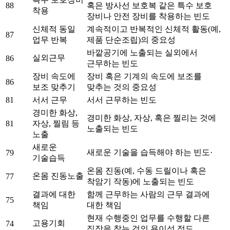
88
혹은 방사선 보호복 같은 특수 보호
착용
장비나 안전 장비를 착용하는 빈도
신체적 동일
계속적이고 반복적인 신체적 활동(예,
87
업무 반복
제품 단순조립)의 중요성
바깥공기에 노출되는 실외에서
실외근무
86
근무하는 빈도
장비 속도에
장비 혹은 기계의 속도에 보조를
86
보조 맞추기
맞추는 것의 중요성
81
서서 근무
서서 근무하는 빈도
경미한 화상,
경미한 화상, 자상, 혹은 찔리는 것에
81
자상, 찔림 등
노출되는 빈도
노출
새로운
새로운 기술을 습득해야 하는 빈도·
79
기술습득
온몸 진동(예, 수동 드릴이나 혹은
온몸 진동노출
77
착암기 작동)에 노출되는 빈도
결과에 대한
함께 근무하는 사람의 근무 결과에
75
책임
대한 책임
현재 수행중인 업무를 수행할 다른
고용기회
74
직장을 찾는 것의 용이성 정도