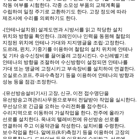
작동 여부를 시험한다. 각종 소모성 부품의 교체계획을
수립하여 일정 주기로 교환하기도 한다. 고장 정도에 따라
제조사에 수리를 의뢰하기도 한다.
-[안테나설치원] 설계도면과 시방서를 읽고 적당한 설치
위치와 방향을 확인한다. 크레인이나 인력을 동원해 철탑의
지정된 위치에 안테나 가대와 지지앵글을 조립·고정한다.
도르래, 윈치, 기중기를 이용하여 철탑의 설치 위치에 안테나
및 기타 송수신장비를 끌어올려 고정시킨다. 수신레벨기로
안테나의 방향을 조절하여 수신방향이 설정되면 안테나를
가대 또는 앵글에 고정시키고 부속장비를 설치하여 연결한다.
오실로스코프, 주파수측정기 등을 이용하여 안테나의 방향과
성능 등을 점검·조정한다.
-[유선방송설비기사] 고장, 신규, 이전 접수명단을
유선방송고객관리사무원으로부터 전달받아 작업을 실시한다.
무선상으로 긴급을 요하는 수리전화를 접수한다.
수리지역으로 이동하여 가설작업을 한다. 전주에 올라가
선로를 설치한다. 옥내의 텔레비전에 유선방송 선로를
연결하여 주고 이용약관을 작성한다. 설치비를 수령한다.
보수작업을 한다. 알에프(R/F)측정기 등을 이용하여 고장의
유무를찾는다. 드라이버 등을 이용하여 수리하고, 선로에