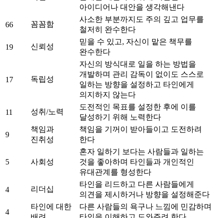
아이디어나 대안을 생각해낸다
사소한 부분까지도 주의 깊고 업무를
꼼꼼함
66
철저히 완수한다
믿을 수 있고, 자신이 맡은 책무를
신뢰성
19
완수한다
자신의 방식대로 일을 하는 방법을
개발하며 관리 감독이 없이도 스스로
독립성
17
일하는 방향을 설정하고 타인에게
의지하지 않는다
도전적인 목표를 설정한 후에 이를
성취/노력
11
달성하기 위해 노력한다
책임과
책임을 기꺼이 받아들이고 도전하려
9
진취성
한다
혼자 일하기 보다는 사람들과 일하는
5
사회성
것을 좋아하며 타인들과 개인적인
유대관계를 형성한다
타인을 리드하고 다른 사람들에게
리더십
4
의견을 제시하거나 방향을 설정해준다
타인에 대한
다른 사람들의 욕구나 느낌에 민감하며
4
배려
타인을 이해하고 도와주려 한다