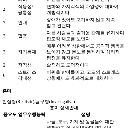
적응성/
변화와 가지각색의 다양성에 대하여
4
융통성
개방적이다
장애가 있어도 포기하지 않고 계속
인내
3
참고 견딘다
다른 사람들과 즐거운 관계를 유지하며
협조
3
협조적 태도를 보인다
매우 어려운 상황에서도 공격적 행동을
3
자기통제
보이지 않고 분노를 통제하며 심리적
평정을 유지한다
2
정직성
솔직하고 도덕적이다
스트레스
비판을 받아들이고, 고도의 스트레스
0
감내성
상황에서도 효과적으로 대처한다
흥미
현실형(Realistic)/탐구형(Investigative)
흥미 상세안내
중요도
업무수행능력
설명
사물, 도구, 기계 및 동물들에 대한
명확하고 질서정연하며 체계적인