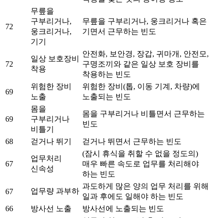
무릎을
구부리거나,
무릎을 구부리거나, 웅크리거나 혹은
72
웅크리거나,
기면서 근무하는 빈도
기기
안전화, 보안경, 장갑, 귀마개, 안전모,
일상 보호장비
72
구명조끼와 같은 일상 보호 장비를
착용
착용하는 빈도
위험한 장비
위험한 장비(톱, 이동 기계, 차량)에
69
노출
노출되는 빈도
몸을
몸을 구부리거나 비틀면서 근무하는
69
구부리거나
빈도
비틀기
68
걷거나 뛰기
걷거나 뛰면서 근무하는 빈도
(잠시 휴식을 취할 수 없을 정도의)
업무처리
67
매우 빠른 속도로 업무를 처리해야
신속성
하는 빈도
과도하게 많은 양의 업무 처리를 위해
업무량 과부하
67
일과 후에도 일해야 하는 빈도
66
방사선 노출
방사선에 노출되는 빈도