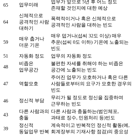
업무가 앞으로 5년 후 어느 정도
업무미래
65
존재할 것인지에 대한 예상
신체적으로
폭력적이거나 혹은 신체적으로
64
공격적인 사람
공격적인 사람을 대하는 빈도
대하기
매우 덥거나(섭씨 32도 이상) 매우
매우 춥거나
59
추운(섭씨 0도 이하) 기온에 노출되는
더운 기온
빈도
51
자동화 정도
업무의 자동화 정도
비좁은
불편한 자세를 취해야 하는 비좁은
48
업무공간
공간에 노출되는 빈도
주어진 업무가 모호하거나 혹은 다른
47
역할모호
사람들로부터의 요구가 모호한 경우의
빈도
무리가 될 정도로 정신을 집중하며
정신적 부담
46
근무하는 빈도
다른 사람과의
다른 사람과 충돌하는(범인체포,
43
충돌
과태료 징수, 민원처리 등)빈도
정신적
계속적이고 반복적인 정신적 활동(예,
39
동일업무 반복
회계장부의 기재사항 점검)의 중요성