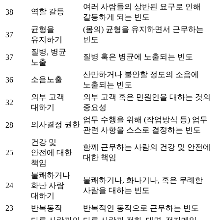
여러 사람들의 상반된 요구로 인해
역할 갈등
38
갈등하게 되는 빈도
균형을
(몸의) 균형을 유지하면서 근무하는
37
유지하기
빈도
질병, 병균
질병 혹은 병균에 노출되는 빈도
37
노출
산만하거나 불안할 정도의 소음에
소음노출
36
노출되는 빈도
외부 고객
외부 고객 혹은 민원인을 대하는 것의
32
대하기
중요성
업무 수행을 위해 (작업방식 등) 업무
의사결정 권한
28
관련 사항을 스스로 결정하는 빈도
건강 및
함께 근무하는 사람의 건강 및 안전에
25
안전에 대한
대한 책임
책임
불쾌하거나
불쾌하거나, 화나거나, 혹은 무례한
24
화난 사람
사람을 대하는 빈도
대하기
23
반복동작
반복적인 동작으로 근무하는 빈도