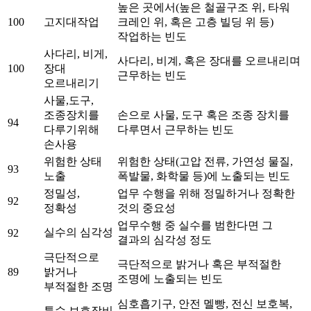
높은 곳에서(높은 철골구조 위, 타워
100
고지대작업
크레인 위, 혹은 고층 빌딩 위 등)
작업하는 빈도
사다리, 비게,
사다리, 비계, 혹은 장대를 오르내리며
100
장대
근무하는 빈도
오르내리기
사물,도구,
조종장치를
손으로 사물, 도구 혹은 조종 장치를
94
다루기위해
다루면서 근무하는 빈도
손사용
위험한 상태
위험한 상태(고압 전류, 가연성 물질,
93
노출
폭발물, 화학물 등)에 노출되는 빈도
정밀성,
업무 수행을 위해 정밀하거나 정확한
92
정확성
것의 중요성
업무수행 중 실수를 범한다면 그
실수의 심각성
92
결과의 심각성 정도
극단적으로
극단적으로 밝거나 혹은 부적절한
89
밝거나
조명에 노출되는 빈도
부적절한 조명
심호흡기구, 안전 멜빵, 전신 보호복,
특수 보호장비