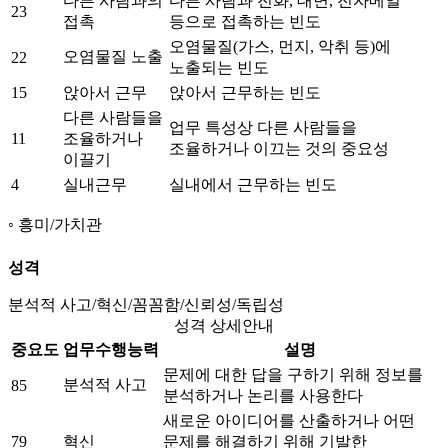
다른 사람과의
다른 사람과 전화, 대면, 전자메일
23
접촉
등으로 접촉하는 빈도
오염물질(가스, 먼지, 악취 등)에
오염물질 노출
22
노출되는 빈도
15
앉아서 근무
앉아서 근무하는 빈도
다른 사람들을
업무 특성상 다른 사람들을
11
조율하거나
조율하거나 이끄는 것의 중요성
이끌기
4
실내근무
실내에서 근무하는 빈도
흥미/가치관
성격
분석적 사고/혁신/꼼꼼함/신뢰성/독립성
성격 상세안내
중요도
업무수행능력
설명
문제에 대한 답을 구하기 위해 정보를
분석적 사고
85
분석하거나 논리를 사용한다
새로운 아이디어를 산출하거나 어떤
79
혁신
문제를 해결하기 위해 기발한