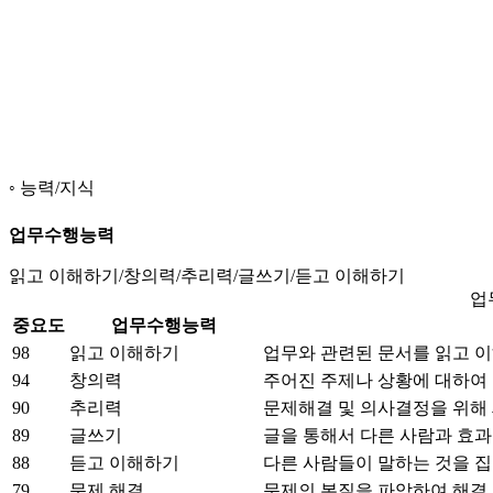
능력/지식
업무수행능력
읽고 이해하기/창의력/추리력/글쓰기/듣고 이해하기
업
중요도
업무수행능력
98
읽고 이해하기
업무와 관련된 문서를 읽고 
94
창의력
주어진 주제나 상황에 대하여
90
추리력
문제해결 및 의사결정을 위해
89
글쓰기
글을 통해서 다른 사람과 효
88
듣고 이해하기
다른 사람들이 말하는 것을 
79
문제 해결
문제의 본질을 파악하여 해결