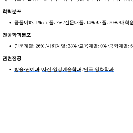
학력분포
중졸이하:
1%
고졸:
7%
전문대졸:
14%
대졸:
70%
대학원
전공학과분포
인문계열:
26%
사회계열:
28%
교육계열:
0%
공학계열:
관련전공
방송·연예과
사진·영상예술학과
연극·영화학과