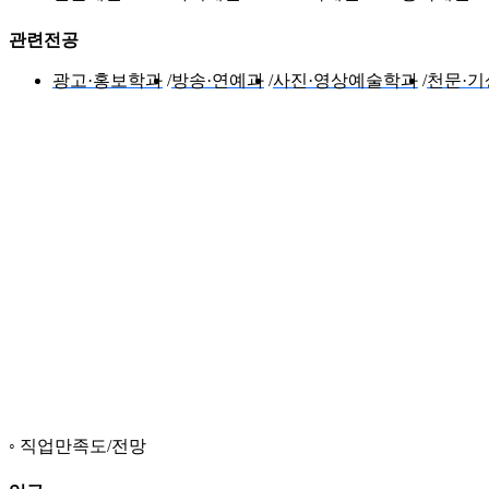
관련전공
광고·홍보학과
방송·연예과
사진·영상예술학과
천문·
직업만족도/전망