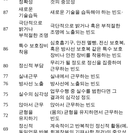
정확성
것의 중요성
새로운
새로운 기술을 습득해야 하는 빈도·
87
기술습득
극단적으로
극단적으로 밝거나 혹은 부적절한
87
밝거나
조명에 노출되는 빈도
부적절한 조명
심호흡기구, 안전 멜빵, 전신 보호복,
특수 보호장비
86
혹은 방사선 보호복 같은 특수 보호
착용
장비나 안전 장비를 착용하는 빈도
무리가 될 정도로 정신을 집중하며
정신적 부담
80
근무하는 빈도
77
실내근무
실내에서 근무하는 빈도
76
방사선 노출
방사선에 노출되는 빈도
업무수행 중 실수를 범한다면 그
실수의 심각성
75
결과의 심각성 정도
75
앉아서 근무
앉아서 근무하는 빈도
균형을
(몸의) 균형을 유지하면서 근무하는
72
유지하기
빈도
정신적
계속적이고 반복적인 정신적 활동(예,
69
동일업무 반복
회계장부의 기재사항 점검)의 중요성