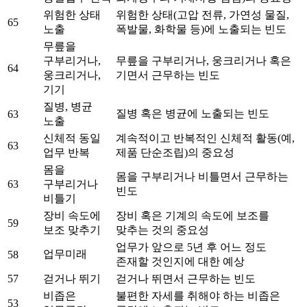
위험한 상태
위험한 상태(고압 전류, 가연성 물질,
65
노출
폭발물, 화학물 등)에 노출되는 빈도
무릎을
구부리거나,
무릎을 구부리거나, 웅크리거나 혹은
64
웅크리거나,
기면서 근무하는 빈도
기기
질병, 병균
질병 혹은 병균에 노출되는 빈도
63
노출
신체적 동일
계속적이고 반복적인 신체적 활동(예,
63
업무 반복
제품 단순조립)의 중요성
몸을
몸을 구부리거나 비틀면서 근무하는
63
구부리거나
빈도
비틀기
장비 속도에
장비 혹은 기계의 속도에 보조를
59
보조 맞추기
맞추는 것의 중요성
업무가 앞으로 5년 후 어느 정도
업무미래
58
존재할 것인지에 대한 예상
57
걷거나 뛰기
걷거나 뛰면서 근무하는 빈도
비좁은
불편한 자세를 취해야 하는 비좁은
53