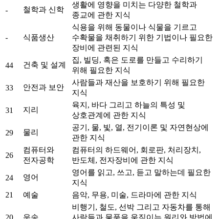
생활에 영향을 미치는 다양한 철학과
철학과 신학
-
종교에 관한 지식
식용을 위해 동물이나 식물을 기르고
-
식품생산
수확물을 채취하기 위한 기법이나 필요한
장비에 관련된 지식
집, 빌딩, 혹은 도로를 만들고 수리하기
건축 및 설계
44
위해 필요한 지식
사람들과 재산을 보호하기 위해 필요한
안전과 보안
33
지식
육지, 바다 그리고 하늘의 특성 및
지리
31
상호관계에 관한 지식
공기, 물, 빛, 열, 전기이론 및 자연현상에
물리
29
관한 지식
컴퓨터와
컴퓨터의 하드웨어, 회로판, 처리장치,
26
전자공학
반도체, 전자장비에 관한 지식
영어를 읽고, 쓰고, 듣고 말하는데 필요한
영어
24
지식
21
예술
음악, 무용, 미술, 드라마에 관한 지식
비행기, 철도, 선박 그리고 자동차를 통해
20
운송
사람들과 물품을 움직이는 원리와 방법에