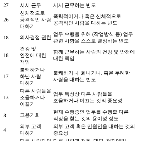
27
서서 근무
서서 근무하는 빈도
신체적으로
폭력적이거나 혹은 신체적으로
26
공격적인 사람
공격적인 사람을 대하는 빈도
대하기
업무 수행을 위해 (작업방식 등) 업무
의사결정 권한
18
관련 사항을 스스로 결정하는 빈도
건강 및
함께 근무하는 사람의 건강 및 안전에
18
안전에 대한
대한 책임
책임
불쾌하거나
불쾌하거나, 화나거나, 혹은 무례한
17
화난 사람
사람을 대하는 빈도
대하기
다른 사람들을
업무 특성상 다른 사람들을
13
조율하거나
조율하거나 이끄는 것의 중요성
이끌기
현재 수행중인 업무를 수행할 다른
고용기회
8
직장을 찾는 것의 용이성 정도
외부 고객
외부 고객 혹은 민원인을 대하는 것의
4
대하기
중요성
다른 사람과의
다른 사람과 전화, 대면, 전자메일