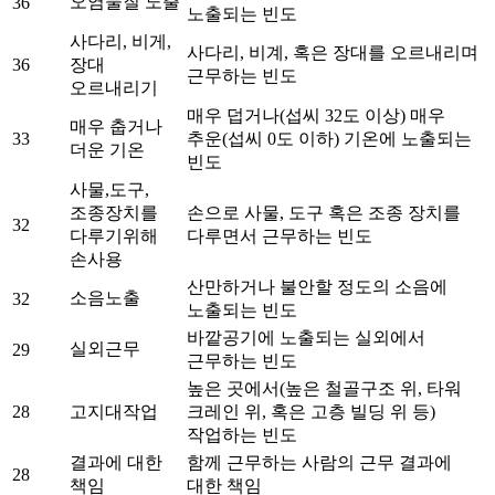
오염물질 노출
36
노출되는 빈도
사다리, 비게,
사다리, 비계, 혹은 장대를 오르내리며
36
장대
근무하는 빈도
오르내리기
매우 덥거나(섭씨 32도 이상) 매우
매우 춥거나
33
추운(섭씨 0도 이하) 기온에 노출되는
더운 기온
빈도
사물,도구,
조종장치를
손으로 사물, 도구 혹은 조종 장치를
32
다루기위해
다루면서 근무하는 빈도
손사용
산만하거나 불안할 정도의 소음에
소음노출
32
노출되는 빈도
바깥공기에 노출되는 실외에서
실외근무
29
근무하는 빈도
높은 곳에서(높은 철골구조 위, 타워
28
고지대작업
크레인 위, 혹은 고층 빌딩 위 등)
작업하는 빈도
결과에 대한
함께 근무하는 사람의 근무 결과에
28
책임
대한 책임