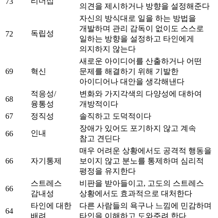
리더십
73
의견을 제시하거나 방향을 설정해준다
자신의 방식대로 일을 하는 방법을
개발하며 관리 감독이 없이도 스스로
독립성
72
일하는 방향을 설정하고 타인에게
의지하지 않는다
새로운 아이디어를 산출하거나 어떤
69
혁신
문제를 해결하기 위해 기발한
아이디어나 대안을 생각해낸다
적응성/
변화와 가지각색의 다양성에 대하여
68
융통성
개방적이다
67
정직성
솔직하고 도덕적이다
장애가 있어도 포기하지 않고 계속
인내
66
참고 견딘다
매우 어려운 상황에서도 공격적 행동을
66
자기통제
보이지 않고 분노를 통제하며 심리적
평정을 유지한다
스트레스
비판을 받아들이고, 고도의 스트레스
66
감내성
상황에서도 효과적으로 대처한다
타인에 대한
다른 사람들의 욕구나 느낌에 민감하며
64
배려
타인을 이해하고 도와주려 한다