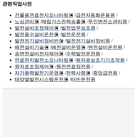
관련직업사전
건물용연료전지모니터링원
급전자동화운용원
노심관리원
매립가스전력송출원
무인변전소관리원
발전설비조정제어원
발전업무보조원
발전용수설비운전원
발전운전원
발전전기설비정비반장
발전전기설비정비원
배전설비기술원
배전설비운영원
변전설비운전원
송변전설비전자제어원
수력발전운전원
연료전지발전소모니터링원
원자로보조기기조작원
원자로조정제어원
원전연료장전원
자가풍력발전기운영원
전력사령원
중앙급전원
태양열발전시스템운전원
터빈운전원