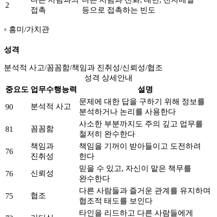
2
접촉
등으로 접촉하는 빈도
흥미/가치관
성격
분석적 사고/꼼꼼함/책임과 진취성/신뢰성/협조
성격 상세안내
중요도
업무수행능력
설명
문제에 대한 답을 구하기 위해 정보를
분석적 사고
90
분석하거나 논리를 사용한다
사소한 부분까지도 주의 깊고 업무를
꼼꼼함
81
철저히 완수한다
책임과
책임을 기꺼이 받아들이고 도전하려
76
진취성
한다
믿을 수 있고, 자신이 맡은 책무를
신뢰성
76
완수한다
다른 사람들과 즐거운 관계를 유지하며
협조
75
협조적 태도를 보인다
타인을 리드하고 다른 사람들에게