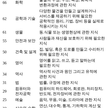
화학
66
변환과정에 관한 지식
다양한 물건을 만들고 설계하거나
서비스를 제공하기 위해 필요한
공학과 기술
62
공학적인 원리, 기법, 장비 등을 실제로
적용시키는 지식
61
생물
동.식물 또는 생명현상에 관한 지식
사람들과 재산을 보호하기 위해 필요한
안전과 보안
55
지식
집, 빌딩, 혹은 도로를 만들고 수리하기
건축 및 설계
50
위해 필요한 지식
영어를 읽고, 쓰고, 듣고 말하는데
영어
36
필요한 지식
역사적 사건과 원인 그리고 유적에
역사
34
관한 지식
31
법
법률, 규정에 관한 지식
컴퓨터와
컴퓨터의 하드웨어, 회로판, 처리장치,
29
전자공학
반도체, 전자장비에 관한 지식
25
예술
음악, 무용, 미술, 드라마에 관한 지식
연산, 대수학, 통계, 기하학의 계산 및