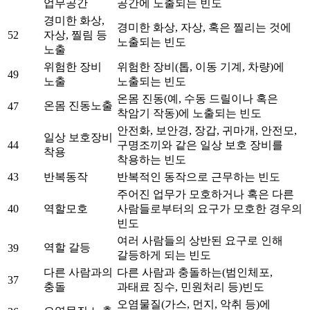
업무공간
공간에 노출되는 빈도
경미한 화상,
경미한 화상, 자상, 혹은 찔리는 것에
52
자상, 찔림 등
노출되는 빈도
노출
위험한 장비
위험한 장비(톱, 이동 기계, 차량)에
49
노출
노출되는 빈도
온몸 진동(예, 수동 드릴이나 혹은
온몸 진동노출
47
착암기 작동)에 노출되는 빈도
안전화, 보안경, 장갑, 귀마개, 안전모,
일상 보호장비
44
구명조끼와 같은 일상 보호 장비를
착용
착용하는 빈도
43
반복동작
반복적인 동작으로 근무하는 빈도
주어진 업무가 모호하거나 혹은 다른
40
역할모호
사람들로부터의 요구가 모호한 경우의
빈도
여러 사람들의 상반된 요구로 인해
역할 갈등
39
갈등하게 되는 빈도
다른 사람과의
다른 사람과 충돌하는(범인체포,
37
충돌
과태료 징수, 민원처리 등)빈도
오염물질(가스, 먼지, 악취 등)에