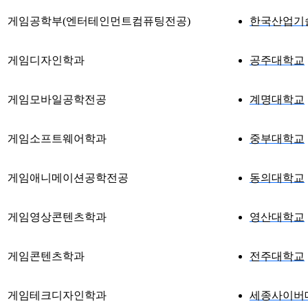
게임공학부(엔터테인먼트컴퓨팅전공)
한국산업기
게임디자인학과
공주대학교
게임모바일공학전공
계명대학교
게임소프트웨어학과
중부대학교
게임애니메이션공학전공
동의대학교
게임영상콘텐츠학과
영산대학교
게임콘텐츠학과
전주대학교
게임테크디자인학과
세종사이버