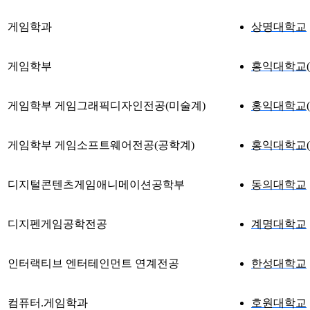
게임학과
상명대학교
게임학부
홍익대학교(
게임학부 게임그래픽디자인전공(미술계)
홍익대학교(
게임학부 게임소프트웨어전공(공학계)
홍익대학교(
디지털콘텐츠게임애니메이션공학부
동의대학교
디지펜게임공학전공
계명대학교
인터랙티브 엔터테인먼트 연계전공
한성대학교
컴퓨터.게임학과
호원대학교