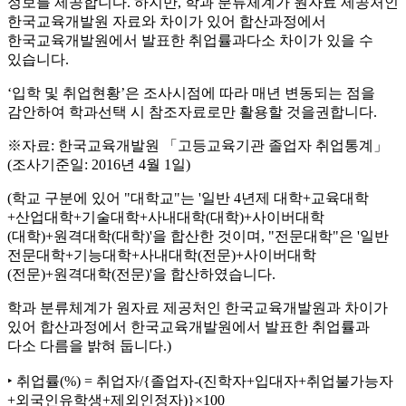
정보를 제공합니다. 하지만, 학과 분류체계가 원자료 제공처인
한국교육개발원 자료와 차이가 있어 합산과정에서
한국교육개발원에서 발표한 취업률과다소 차이가 있을 수
있습니다.
‘입학 및 취업현황’은 조사시점에 따라 매년 변동되는 점을
감안하여 학과선택 시 참조자료로만 활용할 것을권합니다.
※자료: 한국교육개발원 「고등교육기관 졸업자 취업통계」
(조사기준일: 2016년 4월 1일)
(학교 구분에 있어 "대학교"는 '일반 4년제 대학+교육대학
+산업대학+기술대학+사내대학(대학)+사이버대학
(대학)+원격대학(대학)'을 합산한 것이며, "전문대학"은 '일반
전문대학+기능대학+사내대학(전문)+사이버대학
(전문)+원격대학(전문)'을 합산하였습니다.
학과 분류체계가 원자료 제공처인 한국교육개발원과 차이가
있어 합산과정에서 한국교육개발원에서 발표한 취업률과
다소 다름을 밝혀 둡니다.)
‣ 취업률(%) = 취업자/{졸업자-(진학자+입대자+취업불가능자
+외국인유학생+제외인정자)}×100