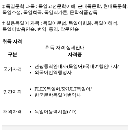
‡ 독일문학 과목 : 독일고전문학이해, 근대독문학, 현대독문학,
독일소설, 독일희곡, 독일작가론, 문학작품강독
‡ 실용독일어 과목 : 독일어문법, 독일어회화, 독일어해석,
독일어발음연습, 번역, 통역, 작문연습
취득 자격
취득 자격 상세안내
구분
자격증
관광통역안내사(독일어)
국내여행안내사
국가자격
외국어번역행정사
FLEX독일어
SNULT독일어
민간자격
한국문학독일어번역사
해외자격
독일어능력시험(ZD)