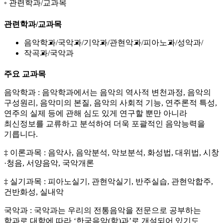
관련학과/교과목
관련학과/교과목
음악학과
국악과
기악과
관현악과
피아노과
성악과
작곡과
국악과
주요 교과목
음악학과 : 음악학과에서는 음악의 역사적 변천과정, 음악의
구성원리, 음악미의 본질, 음악의 사회적 기능, 연주론적 특성,
연주의 실제 등에 관해 심도 있게 연구할 뿐만 아니라
최신정보를 교류하고 분석하여 더욱 포괄적인 음악능력을
기릅니다.
‡ 이론과목 : 음악사, 음악분석, 악보분석, 화성법, 대위법, 시창
·청음, 서양음악, 국악개론
‡ 실기과목 : 피아노실기, 관현악실기, 반주실습, 관현악합주,
건반화성, 실내악
국악과 : 국악과는 우리의 전통음악을 전문으로 공부하는
학과로 대학에 따라 ‘한국음악(학)과’로 개설되어 있기도