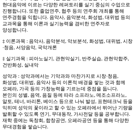
현대음악에 이르는 다양한 레퍼토리를 실기 중심의 수업으로
진행합니다. 또한 졸업연주, 협주 등의 연주회 개최를 통해
연주경험을 익힙니다. 음악사, 음악분석, 화성법, 대위법 등의
교과목을 통해 이론과 실기능력을 겸비한 연주자로
양성합니다.
‡ 이론과목 : 음악사, 음악분석, 악보분석, 화성법, 대위법, 시창
·청음, 서양음악, 국악개론
‡ 실기과목 : 피아노실기, 관현악실기, 반주실습, 관현악합주,
건반화성, 실내악
성악과 : 성악과에서는 기악과와 마찬가지로 시창·청음,
화성법, 대위법, 음악사 등의 이론적 배경을 쌓는 것과 함께
오페라, 가곡 등의 가창능력을 기르는데 중점을 둡니다.
본인의 성별, 음역, 음질 등에 따라 소프라노, 메조소프라노,
알토, 테너, 바리톤, 베이스 등으로 나눠 발성, 표현테크닉 등을
익히며 성악의 꽃이라고 할 수 있는 오페라에서 뛰어난 기량을
발휘할 수 있도록 연기, 무대동작, 가사전달 등을 공부합니다.
재학 중에는 독창회, 합창공연, 오페라공연 등을 통해 다양한
무대경험을 쌓습니다.