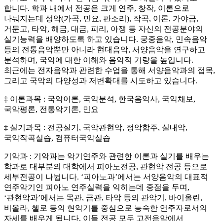
합니다. 학과 내에서 전공은 크게 연주, 창작, 이론으로
나눠지는데 성악(가곡, 민요, 판소리), 작곡, 이론, 가야금,
거문고, 타악, 해금, 대금, 피리, 아쟁 등 자신의 전공분야의
실기능력을 배양하도록 하고 있습니다. 궁중음악, 민속음악
등의 전통음악뿐만 아니라 현대음악, 서양음악을 연구하고
분석하며, 국악에 대한 이해와 음악적 기량을 높입니다.
최근에는 전자음악과 관련한 수업을 통해 서양음악과의 접목,
그리고 국악의 다양성과 저변확대를 시도하고 있습니다.
‡ 이론과목 : 국악이론, 국악분석, 한국음악사, 국악채보,
국악평론, 전통악기론, 민요
‡ 실기과목 : 전공실기, 국악관현악, 정악합주, 실내악,
국악작곡실습, 컴퓨터국악실습
기악과 : 기악과는 악기연주와 관련한 이론과 실기를 배우는
학과로 대부분의 대학에서 피아노전공, 관현악 전공 등으로
세부전공이 나뉩니다. ‘피아노과’에서는 서양음악의 대표적
연주악기인 피아노 연주실력을 익히는데 중점을 두며,
‘관현악과’에서는 목관, 금관, 타악 등의 관악기, 바이올린,
비올라, 첼로 등의 현악기를 중심으로 능숙한 연주자로서의
자세를 배우게 됩니다. 이들 전공 모두 고전음악에서